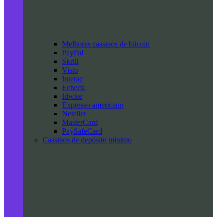
Melhores cassinos de bitcoin
PayPal
Skrill
Visto
Interac
Echeck
Idwise
Expresso americano
Neteller
MasterCard
PaySafeCard
Cassinos de depósito mínimo