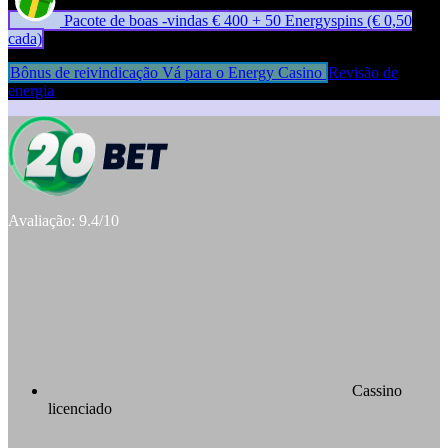
Pacote de boas -vindas € 400 + 50 Energyspins (€ 0,50
cada)
Bônus de reivindicação
Vá para o Energy Casino
Revisão de
energia
Avaliação:
9.4
/
10
Cassino
licenciado