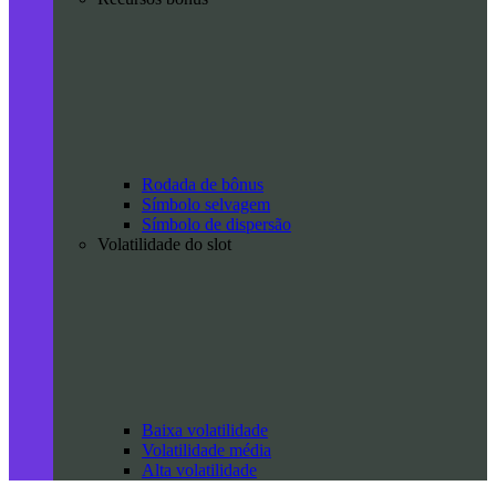
Rodada de bônus
Símbolo selvagem
Símbolo de dispersão
Volatilidade do slot
Baixa volatilidade
Volatilidade média
Alta volatilidade