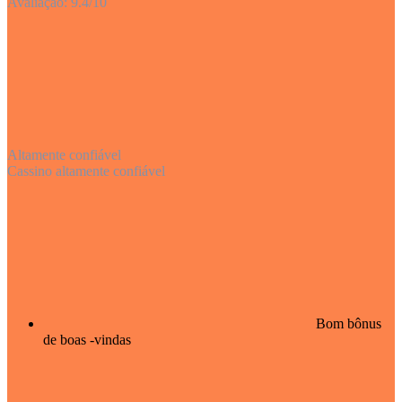
Avaliação:
9.4
/
10
Altamente confiável
Cassino altamente confiável
Bom bônus
de boas -vindas