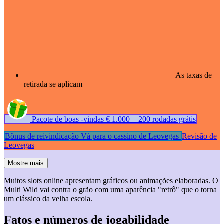
As taxas de
retirada se aplicam
Pacote de boas -vindas € 1.000 + 200 rodadas grátis
Bônus de reivindicação
Vá para o cassino de Leovegas
Revisão de
Leovegas
Mostre mais
Muitos slots online apresentam gráficos ou animações elaboradas. O
Multi Wild vai contra o grão com uma aparência "retrô" que o torna
um clássico da velha escola.
Fatos e números de jogabilidade