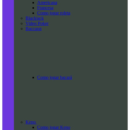
Americana
Francesa
Como jogar roleta
Blackjack
Video Poker
Baccarat
Como jogar bacará
Keno
Como jogar Keno