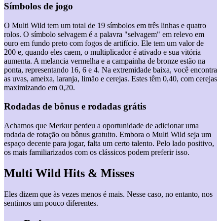
Símbolos de jogo
O Multi Wild tem um total de 19 símbolos em três linhas e quatro
rolos. O símbolo selvagem é a palavra "selvagem" em relevo em
ouro em fundo preto com fogos de artifício. Ele tem um valor de
200 e, quando eles caem, o multiplicador é ativado e sua vitória
aumenta. A melancia vermelha e a campainha de bronze estão na
ponta, representando 16, 6 e 4. Na extremidade baixa, você encontra
as uvas, ameixa, laranja, limão e cerejas. Estes têm 0,40, com cerejas
maximizando em 0,20.
Rodadas de bônus e rodadas grátis
Achamos que Merkur perdeu a oportunidade de adicionar uma
rodada de rotação ou bônus gratuito. Embora o Multi Wild seja um
espaço decente para jogar, falta um certo talento. Pelo lado positivo,
os mais familiarizados com os clássicos podem preferir isso.
Multi Wild Hits & Misses
Eles dizem que às vezes menos é mais. Nesse caso, no entanto, nos
sentimos um pouco diferentes.