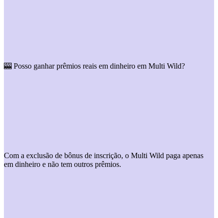
🎰 Posso ganhar prêmios reais em dinheiro em Multi Wild?
Com a exclusão de bônus de inscrição, o Multi Wild paga apenas
em dinheiro e não tem outros prêmios.