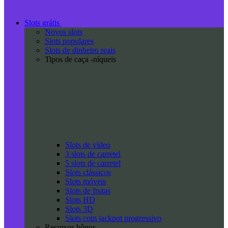
Slots grátis
Novos slots
Slots populares
Slots de dinheiro reais
Tipos de caça -níqueis
Slots de vídeo
3 slots de carretel
5 slots de carretel
Slots clássicos
Slots móveis
Slots de frutas
Slots HD
Slots 3D
Slots com jackpot progressivo
Recursos bônus