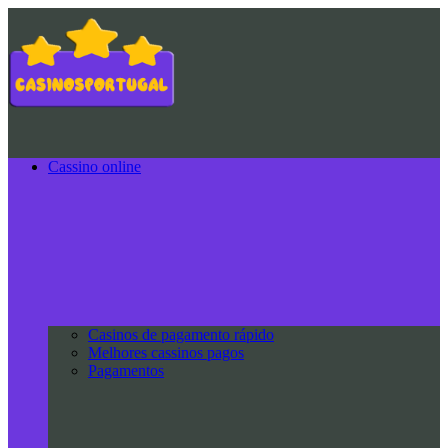
Cassino online
Casinos de pagamento rápido
Melhores cassinos pagos
Pagamentos