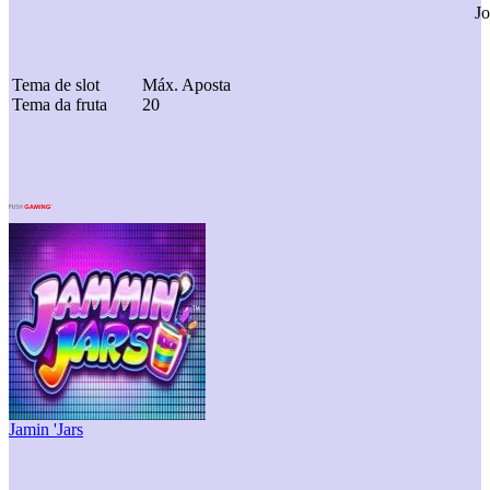
Jo
Tema de slot
Máx. Aposta
Tema da fruta
20
Jamin 'Jars