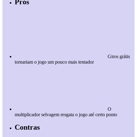
Prós
Giros grátis
tornariam o jogo um pouco mais tentador
O
multiplicador selvagem resgata o jogo até certo ponto
Contras