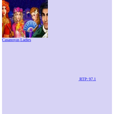
Casanovas Ladies
RTP: 97.1