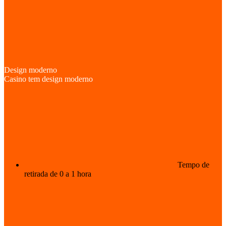
Design moderno
Casino tem design moderno
Tempo de
retirada de 0 a 1 hora