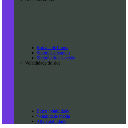
Rodada de bônus
Símbolo selvagem
Símbolo de dispersão
Volatilidade do slot
Baixa volatilidade
Volatilidade média
Alta volatilidade