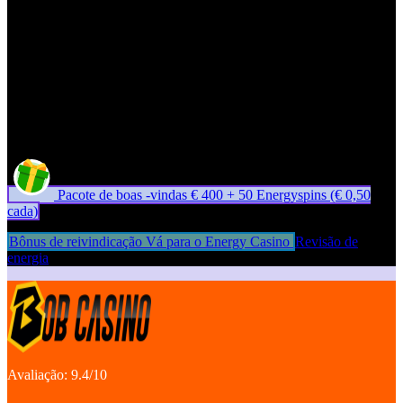
Suporte ao
cliente não disponível 24/7
Pacote de boas -vindas € 400 + 50 Energyspins (€ 0,50
cada)
Bônus de reivindicação
Vá para o Energy Casino
Revisão de
energia
Avaliação:
9.4
/
10