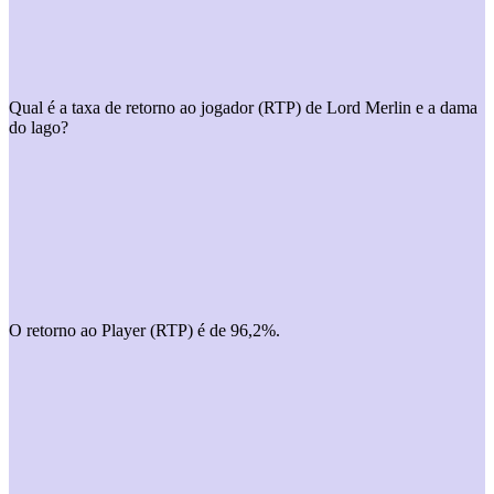
Qual é a taxa de retorno ao jogador (RTP) de Lord Merlin e a dama
do lago?
O retorno ao Player (RTP) é de 96,2%.