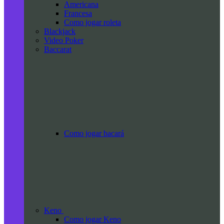
Americana
Francesa
Como jogar roleta
Blackjack
Video Poker
Baccarat
Como jogar bacará
Keno
Como jogar Keno