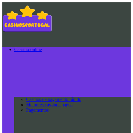
Cassino online
Casinos de pagamento rápido
Melhores cassinos pagos
Pagamentos