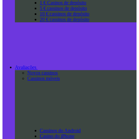
1 € Casinos de depósito
5 € cassinos de depósito
10 € cassinos de depósito
20 € cassinos de depósito
Avaliações
Novos cassinos
Cassinos móveis
Cassinos do Android
Casino do iPhone