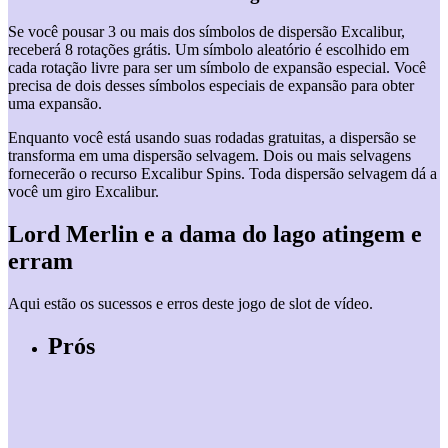
Se você pousar 3 ou mais dos símbolos de dispersão Excalibur,
receberá 8 rotações grátis. Um símbolo aleatório é escolhido em
cada rotação livre para ser um símbolo de expansão especial. Você
precisa de dois desses símbolos especiais de expansão para obter
uma expansão.
Enquanto você está usando suas rodadas gratuitas, a dispersão se
transforma em uma dispersão selvagem. Dois ou mais selvagens
fornecerão o recurso Excalibur Spins. Toda dispersão selvagem dá a
você um giro Excalibur.
Lord Merlin e a dama do lago atingem e
erram
Aqui estão os sucessos e erros deste jogo de slot de vídeo.
Prós