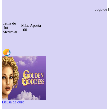
Jogo de 
Tema de
Máx. Aposta
slot
100
Medieval
Deusa de ouro