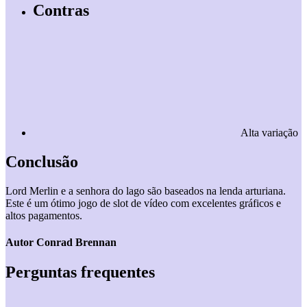
Contras
Alta variação
Conclusão
Lord Merlin e a senhora do lago são baseados na lenda arturiana.
Este é um ótimo jogo de slot de vídeo com excelentes gráficos e
altos pagamentos.
Autor Conrad Brennan
Perguntas frequentes