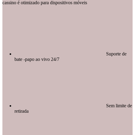
cassino é otimizado para dispositivos móveis
Suporte de
bate -papo ao vivo 24/7
Sem limite de
retirada