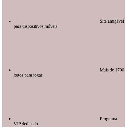
Site amigável
para dispositivos móveis
Mais de 1700
jogos para jogar
Programa
VIP dedicado