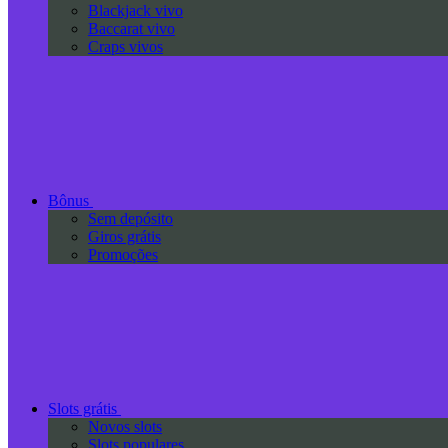
Blackjack vivo
Baccarat vivo
Craps vivos
Bônus
Sem depósito
Giros grátis
Promoções
Slots grátis
Novos slots
Slots populares