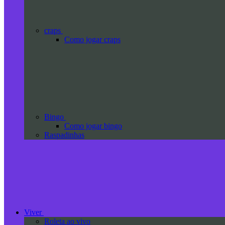
craps
Como jogar craps
Bingo
Como jogar bingo
Raspadinhas
Viver
Roleta ao vivo