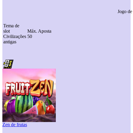
Jogo de
Tema de
slot
Máx. Aposta
Civilizações
50
antigas
Zen de frutas