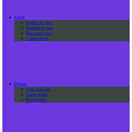
Viver
Roleta ao vivo
Blackjack vivo
Baccarat vivo
Craps vivos
Bônus
Sem depósito
Giros grátis
Promoções