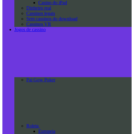
Casino do iPad
Dinheiro real
Cassinos legais
Sem cassinos do download
Cassinos VR
Jogos de cassino
Pai Gow Poker
Roleta
Europeia