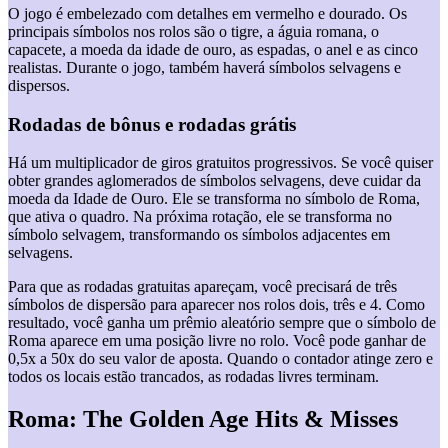
O jogo é embelezado com detalhes em vermelho e dourado. Os
principais símbolos nos rolos são o tigre, a águia romana, o
capacete, a moeda da idade de ouro, as espadas, o anel e as cinco
realistas. Durante o jogo, também haverá símbolos selvagens e
dispersos.
Rodadas de bônus e rodadas grátis
Há um multiplicador de giros gratuitos progressivos. Se você quiser
obter grandes aglomerados de símbolos selvagens, deve cuidar da
moeda da Idade de Ouro. Ele se transforma no símbolo de Roma,
que ativa o quadro. Na próxima rotação, ele se transforma no
símbolo selvagem, transformando os símbolos adjacentes em
selvagens.
Para que as rodadas gratuitas apareçam, você precisará de três
símbolos de dispersão para aparecer nos rolos dois, três e 4. Como
resultado, você ganha um prêmio aleatório sempre que o símbolo de
Roma aparece em uma posição livre no rolo. Você pode ganhar de
0,5x a 50x do seu valor de aposta. Quando o contador atinge zero e
todos os locais estão trancados, as rodadas livres terminam.
Roma: The Golden Age Hits & Misses