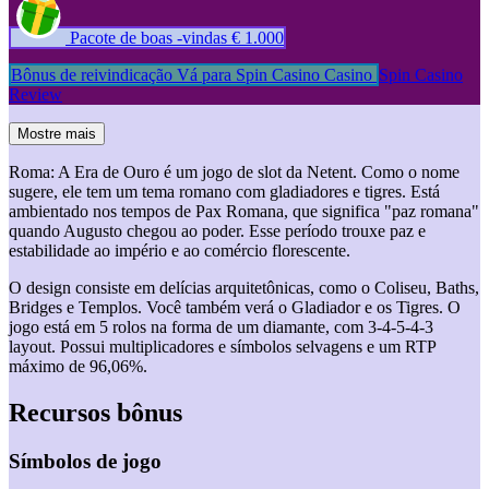
Pacote de boas -vindas € 1.000
Bônus de reivindicação
Vá para Spin Casino Casino
Spin Casino
Review
Mostre mais
Roma: A Era de Ouro é um jogo de slot da Netent. Como o nome
sugere, ele tem um tema romano com gladiadores e tigres. Está
ambientado nos tempos de Pax Romana, que significa "paz romana"
quando Augusto chegou ao poder. Esse período trouxe paz e
estabilidade ao império e ao comércio florescente.
O design consiste em delícias arquitetônicas, como o Coliseu, Baths,
Bridges e Templos. Você também verá o Gladiador e os Tigres. O
jogo está em 5 rolos na forma de um diamante, com 3-4-5-4-3
layout. Possui multiplicadores e símbolos selvagens e um RTP
máximo de 96,06%.
Recursos bônus
Símbolos de jogo