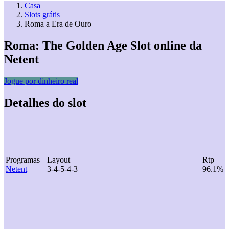
Casa
Slots grátis
Roma a Era de Ouro
Roma: The Golden Age Slot online da
Netent
Jogue por dinheiro real
Detalhes do slot
Programas
Layout
Rtp
Netent
3-4-5-4-3
96.1%