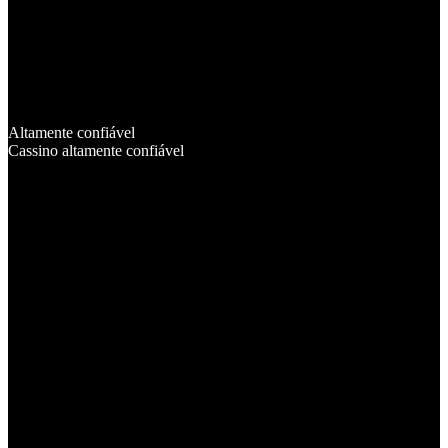
Altamente confiável
Cassino altamente confiável
Grande
coleção de jogos de cassino de provedores de primeira linha