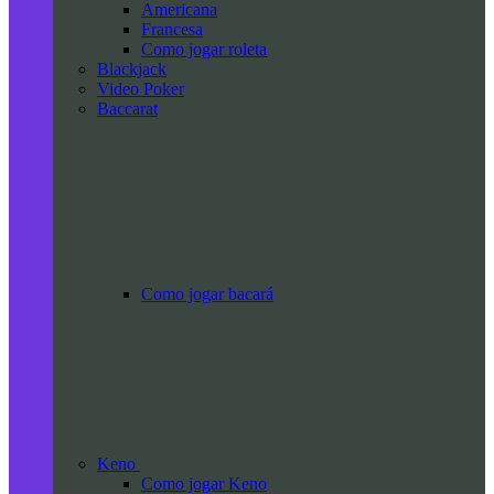
Americana
Francesa
Como jogar roleta
Blackjack
Video Poker
Baccarat
Como jogar bacará
Keno
Como jogar Keno