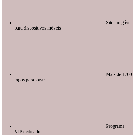
Site amigável
para dispositivos móveis
Mais de 1700
jogos para jogar
Programa
VIP dedicado