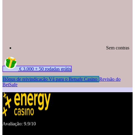
Sem contras
€ 3.000 + 50 rodadas grátis
Bônus de reivindicação
Vá para o Betsafe Casino
Revisão do
BetSafe
Avaliação:
9.9
/
10