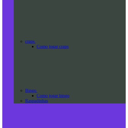
craps
Como jogar craps
Bingo
Como jogar bingo
Raspadinhas