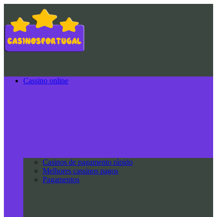
Cassino online
Casinos de pagamento rápido
Melhores cassinos pagos
Pagamentos