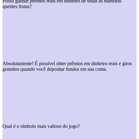
Posso ganhar prêmios reais em dinheiro de todas as maneiras
quentes frutas?
Absolutamente! É possível obter prêmios em dinheiro reais e giros
gratuitos quando você depositar fundos em sua conta.
Qual é o símbolo mais valioso do jogo?