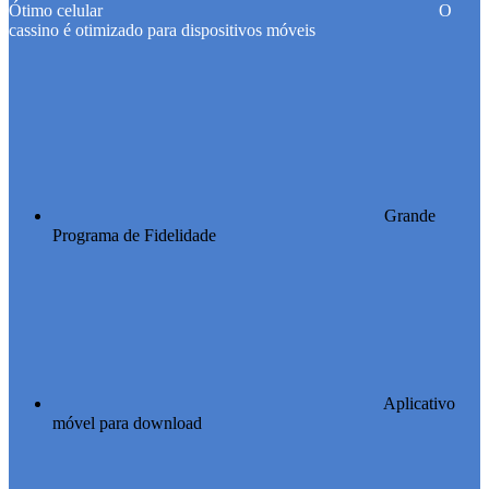
Ótimo celular
O
cassino é otimizado para dispositivos móveis
Grande
Programa de Fidelidade
Aplicativo
móvel para download