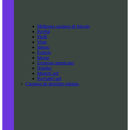
Melhores cassinos de bitcoin
PayPal
Skrill
Visto
Interac
Echeck
Idwise
Expresso americano
Neteller
MasterCard
PaySafeCard
Cassinos de depósito mínimo