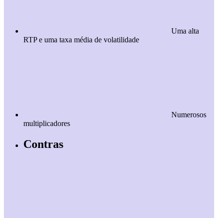
Uma alta
RTP e uma taxa média de volatilidade
Numerosos
multiplicadores
Contras