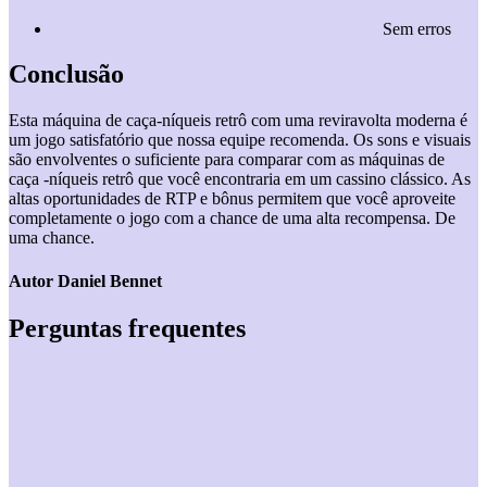
Sem erros
Conclusão
Esta máquina de caça-níqueis retrô com uma reviravolta moderna é
um jogo satisfatório que nossa equipe recomenda. Os sons e visuais
são envolventes o suficiente para comparar com as máquinas de
caça -níqueis retrô que você encontraria em um cassino clássico. As
altas oportunidades de RTP e bônus permitem que você aproveite
completamente o jogo com a chance de uma alta recompensa. De
uma chance.
Autor Daniel Bennet
Perguntas frequentes