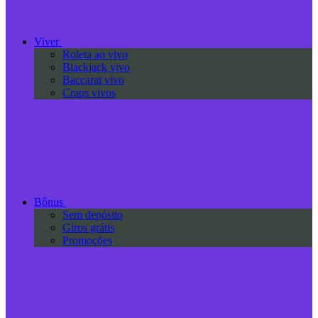
Viver
Roleta ao vivo
Blackjack vivo
Baccarat vivo
Craps vivos
Bônus
Sem depósito
Giros grátis
Promoções