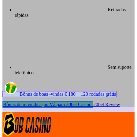
Retiradas
rápidas
Sem suporte
telefônico
Bônus de boas -vindas € 180 + 120 rodadas grátis
Bônus de reivindicação
Vá para 20bet Casino
20bet Review