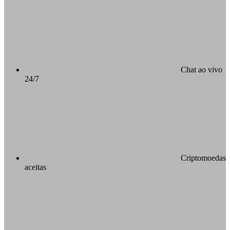
Chat ao vivo
24/7
Criptomoedas
aceitas