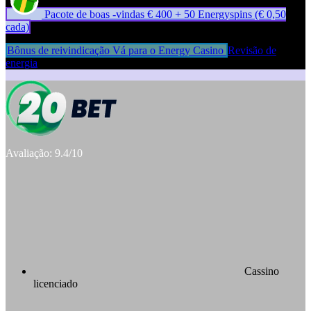
Pacote de boas -vindas € 400 + 50 Energyspins (€ 0,50
cada)
Bônus de reivindicação
Vá para o Energy Casino
Revisão de
energia
Avaliação:
9.4
/
10
Cassino
licenciado