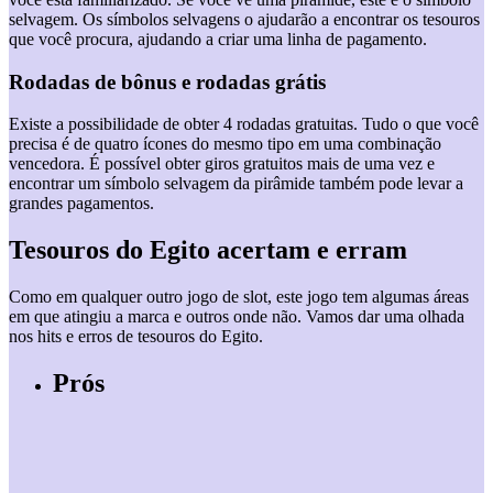
selvagem. Os símbolos selvagens o ajudarão a encontrar os tesouros
que você procura, ajudando a criar uma linha de pagamento.
Rodadas de bônus e rodadas grátis
Existe a possibilidade de obter 4 rodadas gratuitas. Tudo o que você
precisa é de quatro ícones do mesmo tipo em uma combinação
vencedora. É possível obter giros gratuitos mais de uma vez e
encontrar um símbolo selvagem da pirâmide também pode levar a
grandes pagamentos.
Tesouros do Egito acertam e erram
Como em qualquer outro jogo de slot, este jogo tem algumas áreas
em que atingiu a marca e outros onde não. Vamos dar uma olhada
nos hits e erros de tesouros do Egito.
Prós