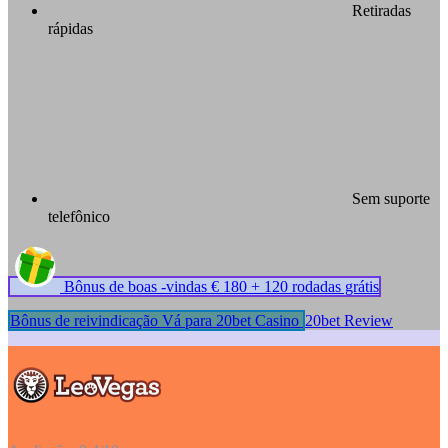
Retiradas
rápidas
Sem suporte
telefônico
Bônus de boas -vindas € 180 + 120 rodadas grátis
Bônus de reivindicação
Vá para 20bet Casino
20bet Review