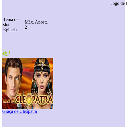
Jogo de 
Tema de
Máx. Aposta
slot
2
Egípcia
Graça de Cleópatra