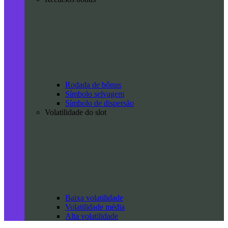
Rodada de bônus
Símbolo selvagem
Símbolo de dispersão
Volatilidade do slot
Baixa volatilidade
Volatilidade média
Alta volatilidade