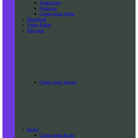
Americana
Francesa
Como jogar roleta
Blackjack
Video Poker
Baccarat
Como jogar bacará
Keno
Como jogar Keno