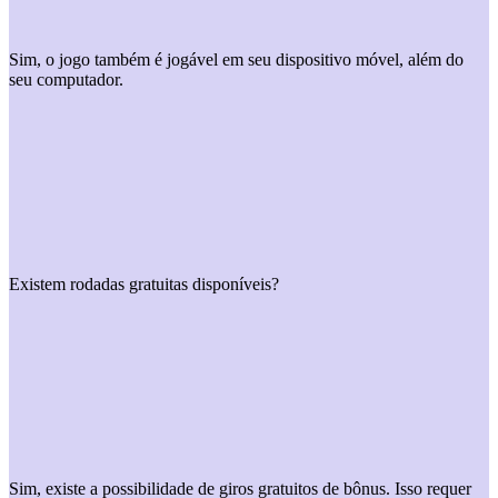
Sim, o jogo também é jogável em seu dispositivo móvel, além do
seu computador.
Existem rodadas gratuitas disponíveis?
Sim, existe a possibilidade de giros gratuitos de bônus. Isso requer