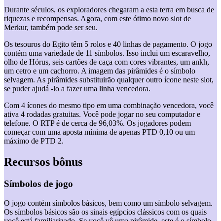
Durante séculos, os exploradores chegaram a esta terra em busca de
riquezas e recompensas. Agora, com este ótimo novo slot de
Merkur, também pode ser seu.
Os tesouros do Egito têm 5 rolos e 40 linhas de pagamento. O jogo
contém uma variedade de 11 símbolos. Isso inclui um escaravelho,
olho de Hórus, seis cartões de caça com cores vibrantes, um ankh,
um cetro e um cachorro. A imagem das pirâmides é o símbolo
selvagem. As pirâmides substituirão qualquer outro ícone neste slot,
se puder ajudá -lo a fazer uma linha vencedora.
Com 4 ícones do mesmo tipo em uma combinação vencedora, você
ativa 4 rodadas gratuitas. Você pode jogar no seu computador e
telefone. O RTP é de cerca de 96,03%. Os jogadores podem
começar com uma aposta mínima de apenas PTD 0,10 ou um
máximo de PTD 2.
Recursos bônus
Símbolos de jogo
O jogo contém símbolos básicos, bem como um símbolo selvagem.
Os símbolos básicos são os sinais egípcios clássicos com os quais
você está familiarizado. Se você vê uma pirâmide, este é o símbolo