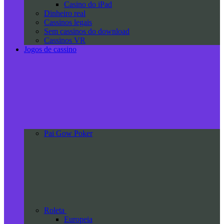
Casino do iPad
Dinheiro real
Cassinos legais
Sem cassinos do download
Cassinos VR
Jogos de cassino
Pai Gow Poker
Roleta
Europeia