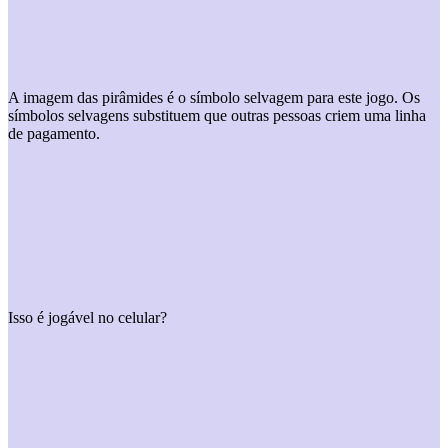
A imagem das pirâmides é o símbolo selvagem para este jogo. Os
símbolos selvagens substituem que outras pessoas criem uma linha
de pagamento.
Isso é jogável no celular?