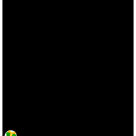
Site para
dispositivos móveis
Possui várias
licenças
Suporte ao
cliente não disponível 24/7