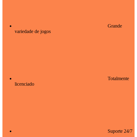
Grande
variedade de jogos
Totalmente
licenciado
Suporte 24/7