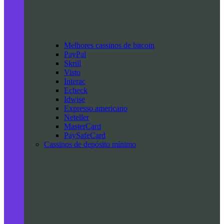
Melhores cassinos de bitcoin
PayPal
Skrill
Visto
Interac
Echeck
Idwise
Expresso americano
Neteller
MasterCard
PaySafeCard
Cassinos de depósito mínimo