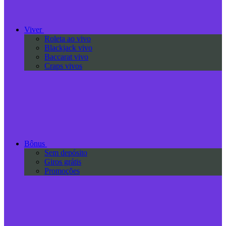
Viver
Roleta ao vivo
Blackjack vivo
Baccarat vivo
Craps vivos
Bônus
Sem depósito
Giros grátis
Promoções