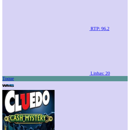
RTP: 96.2
Linhas: 20
Toque