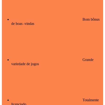
Bom bônus
de boas -vindas
Grande
variedade de jogos
Totalmente
licenciado