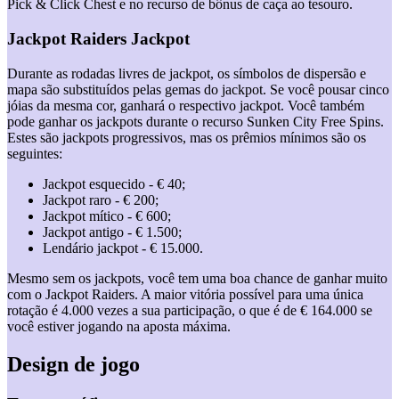
Pick & Click Chest e no recurso de bônus de caça ao tesouro.
Jackpot Raiders Jackpot
Durante as rodadas livres de jackpot, os símbolos de dispersão e
mapa são substituídos pelas gemas do jackpot. Se você pousar cinco
jóias da mesma cor, ganhará o respectivo jackpot. Você também
pode ganhar os jackpots durante o recurso Sunken City Free Spins.
Estes são jackpots progressivos, mas os prêmios mínimos são os
seguintes:
Jackpot esquecido - € 40;
Jackpot raro - € 200;
Jackpot mítico - € 600;
Jackpot antigo - € 1.500;
Lendário jackpot - € 15.000.
Mesmo sem os jackpots, você tem uma boa chance de ganhar muito
com o Jackpot Raiders. A maior vitória possível para uma única
rotação é 4.000 vezes a sua participação, o que é de € 164.000 se
você estiver jogando na aposta máxima.
Design de jogo