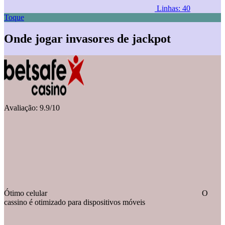
Linhas: 40
Toque
Onde jogar invasores de jackpot
Avaliação:
9.9
/
10
Ótimo celular
O
cassino é otimizado para dispositivos móveis