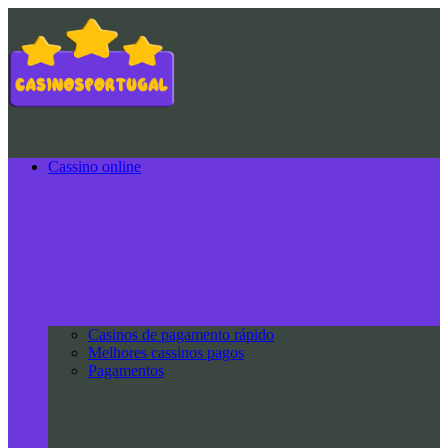
Cassino online
Casinos de pagamento rápido
Melhores cassinos pagos
Pagamentos