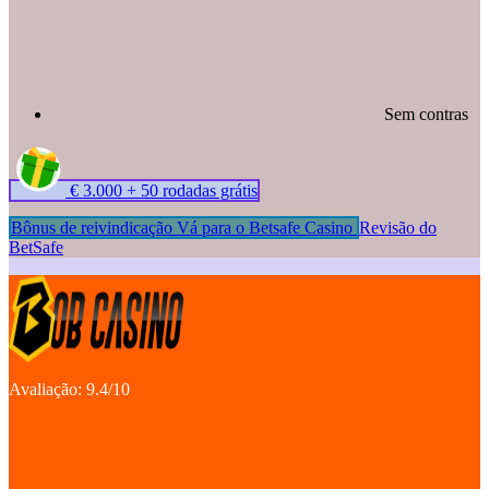
Sem contras
€ 3.000 + 50 rodadas grátis
Bônus de reivindicação
Vá para o Betsafe Casino
Revisão do
BetSafe
Avaliação:
9.4
/
10