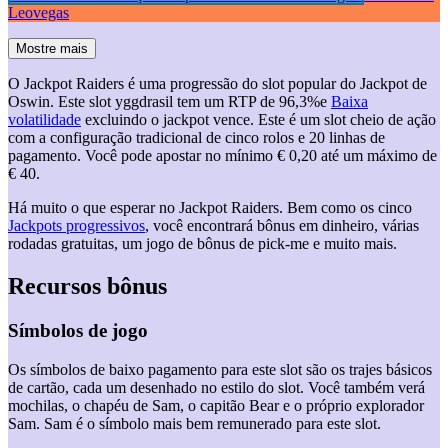
Leovegas
Mostre mais
O Jackpot Raiders é uma progressão do slot popular do Jackpot de
Oswin. Este slot yggdrasil tem um RTP de 96,3%e
Baixa
volatilidade
excluindo o jackpot vence. Este é um slot cheio de ação
com a configuração tradicional de cinco rolos e 20 linhas de
pagamento. Você pode apostar no mínimo € 0,20 até um máximo de
€ 40.
Há muito o que esperar no Jackpot Raiders. Bem como os cinco
Jackpots progressivos
, você encontrará bônus em dinheiro, várias
rodadas gratuitas, um jogo de bônus de pick-me e muito mais.
Recursos bônus
Símbolos de jogo
Os símbolos de baixo pagamento para este slot são os trajes básicos
de cartão, cada um desenhado no estilo do slot. Você também verá
mochilas, o chapéu de Sam, o capitão Bear e o próprio explorador
Sam. Sam é o símbolo mais bem remunerado para este slot.