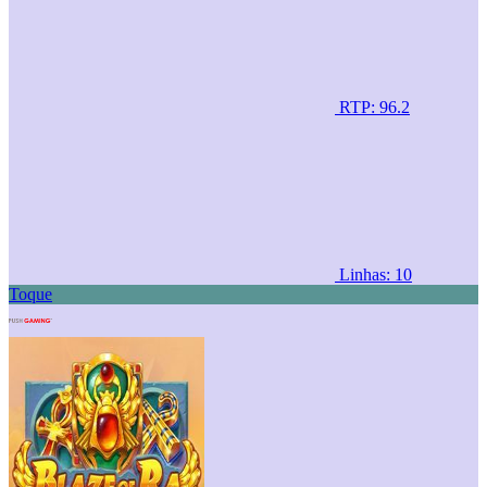
RTP: 96.2
Linhas: 10
Toque