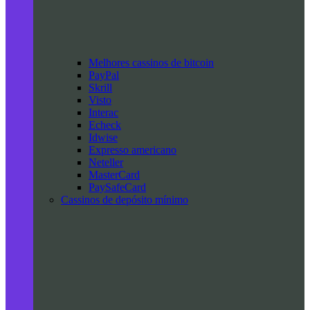
Melhores cassinos de bitcoin
PayPal
Skrill
Visto
Interac
Echeck
Idwise
Expresso americano
Neteller
MasterCard
PaySafeCard
Cassinos de depósito mínimo