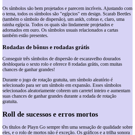
Os símbolos são bem projetados e parecem incríveis. Ajustando com
o tema, todos os símbolos são "egípcios" em design. Scarab Beetles
(também o símbolo de dispersão), um ankh, cobras e, claro, uma
rainha egípcia. Todos os quais são lindamente projetados e
adornados em ouro. Os símbolos usuais relacionados a cartas
também estão presentes.
Rodadas de bônus e rodadas grátis
Conseguir três símbolos de dispersão de escaravelho dourados
desbloqueia o sexto rolo e oferece 8 rodadas grátis, com muitas
chances de ganhar grandes!
Durante o jogo de rotação gratuita, um símbolo aleatório é
selecionado para ser um símbolo em expansão. Esses símbolos
selecionados aleatoriamente cobrem um carretel inteiro e aumentam
suas chances de ganhar grandes durante a rodada de rotação
gratuita.
Roll de sucessos e erros mortos
Os títulos de Playn Go sempre têm uma sensação de qualidade sobre
eles, e o rolo de mortos não é exceção. Os gráficos e a trilha sonora