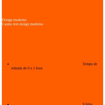
Design moderno
Casino tem design moderno
Tempo de
retirada de 0 a 1 hora
Vários