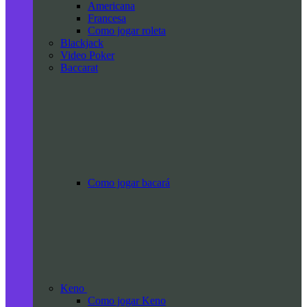
Americana
Francesa
Como jogar roleta
Blackjack
Video Poker
Baccarat
Como jogar bacará
Keno
Como jogar Keno