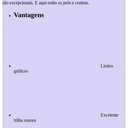
são excepcionais. E aqui estão os prós e contras.
Vantagens
Lindos
gráficos
Excelente
trilha sonora