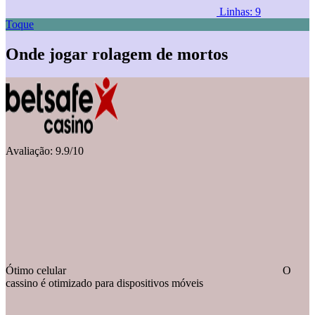
Linhas: 9
Toque
Onde jogar rolagem de mortos
Avaliação:
9.9
/
10
Ótimo celular
O
cassino é otimizado para dispositivos móveis