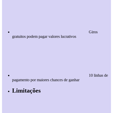
Giros
gratuitos podem pagar valores lucrativos
10 linhas de
pagamento por maiores chances de ganhar
Limitações