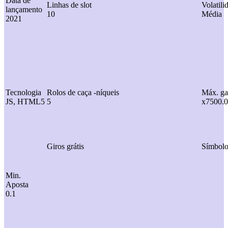
Data de
Linhas de slot
Volatili
lançamento
10
Média
2021
Tecnologia
Rolos de caça -níqueis
Máx. ga
JS, HTML5
5
x7500.
Giros grátis
Símbolo
Min.
Aposta
0.1