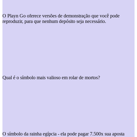
O Playn Go oferece versões de demonstração que você pode
reproduzir, para que nenhum depósito seja necessário.
Qual é o símbolo mais valioso em rolar de mortos?
O símbolo da rainha egípcia - ela pode pagar 7.500x sua aposta