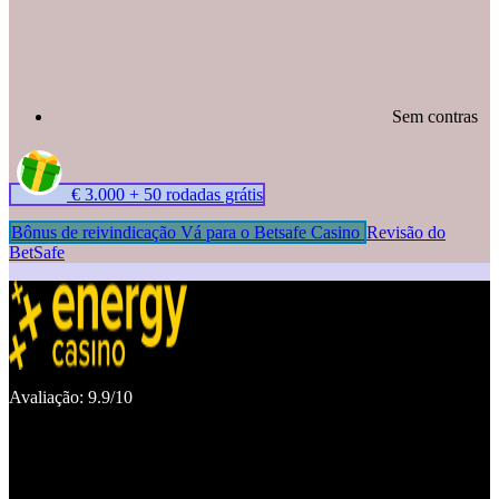
Sem contras
€ 3.000 + 50 rodadas grátis
Bônus de reivindicação
Vá para o Betsafe Casino
Revisão do
BetSafe
Avaliação:
9.9
/
10