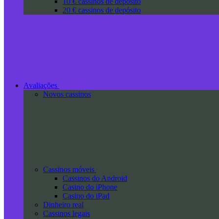
10 € cassinos de depósito
20 € cassinos de depósito
Avaliações
Novos cassinos
Cassinos móveis
Cassinos do Android
Casino do iPhone
Casino do iPad
Dinheiro real
Cassinos legais