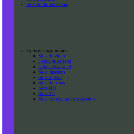
Slots de dinheiro reais
Tipos de caça -níqueis
Slots de vídeo
3 slots de carretel
5 slots de carretel
Slots clássicos
Slots móveis
Slots de frutas
Slots HD
Slots 3D
Slots com jackpot progressivo