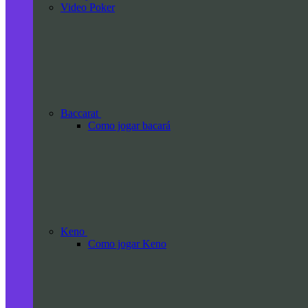
Video Poker
Baccarat
Como jogar bacará
Keno
Como jogar Keno