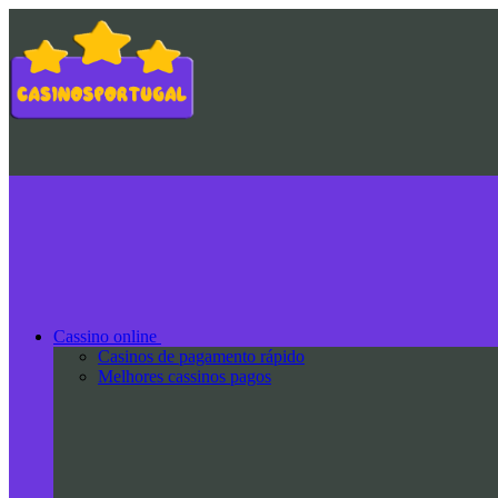
Cassino online
Casinos de pagamento rápido
Melhores cassinos pagos