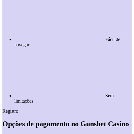
Fácil de
navegar
Sem
limitações
Registro
Opções de pagamento no Gunsbet Casino