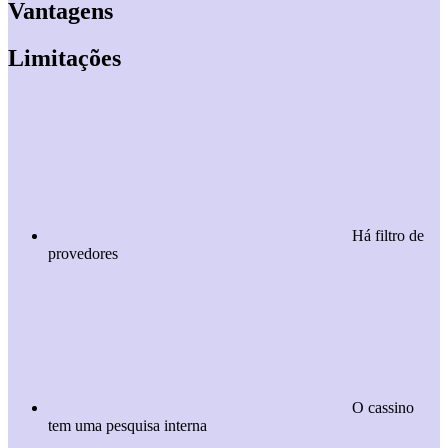
Vantagens
Limitações
Há filtro de
provedores
O cassino
tem uma pesquisa interna