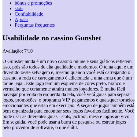
bônus e promoções
slots
Confiabilidade
Apoiar
Perguntas frequentes
Usabilidade no cassino Gunsbet
Avaliação:
7
/
10
O Gunsbet ainda é um novo cassino online e seus gráficos refletem
isso, pois são todos de alta qualidade e modernos. O tema aqui é um
divertido oeste selvagem e, mesmo quando você está carregando o
cassino, a roda de carregamento é adicionada a uma arma que é um
toque legal. Este jogo tem um esquema de cores preto, branco e
vermelho que certamente atrairá muitos jogadores. É muito fácil
navegar por volta da esquerda da tela, você verá guias para separar
jogos, promoções, o programa VIP, pagamentos e quaisquer torneios
emocionantes que estão em execução. A seção de jogos também está
bem organizada para encontrar seus jogos favoritos facilmente. Você
pode usar as diferentes guias - slots, jackpot, mesa e jogos ao vivo.
Em seguida, você pode usar a barra de pesquisa ou estrear jogos
pelo provedor de software, o que é útil.