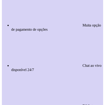
Muita opção
de pagamento de opções
Chat ao vivo
disponível 24/7