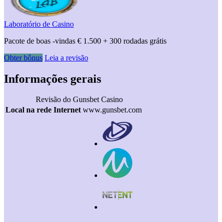
Laboratório de Casino
Pacote de boas -vindas € 1.500 + 300 rodadas grátis
Obter bônus
Leia a revisão
Informações gerais
Revisão do Gunsbet Casino
Local na rede Internet
www.gunsbet.com