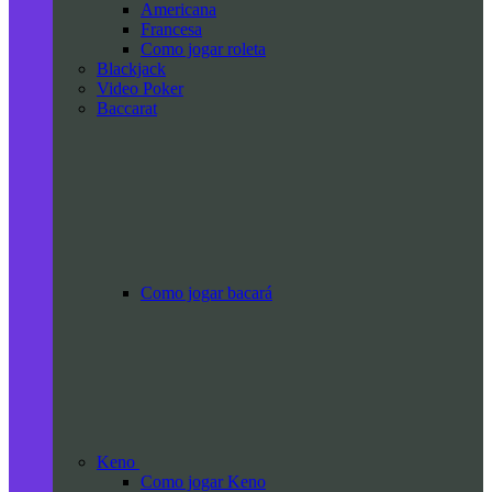
Americana
Francesa
Como jogar roleta
Blackjack
Video Poker
Baccarat
Como jogar bacará
Keno
Como jogar Keno