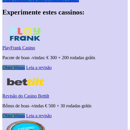
Experimente estes cassinos:
PlayFrank Casino
Pacote de boas -vindas: € 300 + 200 rodadas grátis
Obter bônus
Leia a revisão
Revisão do Casino Bettilt
Bônus de boas -vindas € 500 + 30 rodadas grátis
Obter bônus
Leia a revisão