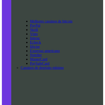
Melhores cassinos de bitcoin
PayPal
Skrill
Visto
Interac
Echeck
Idwise
Expresso americano
Neteller
MasterCard
PaySafeCard
Cassinos de depósito mínimo