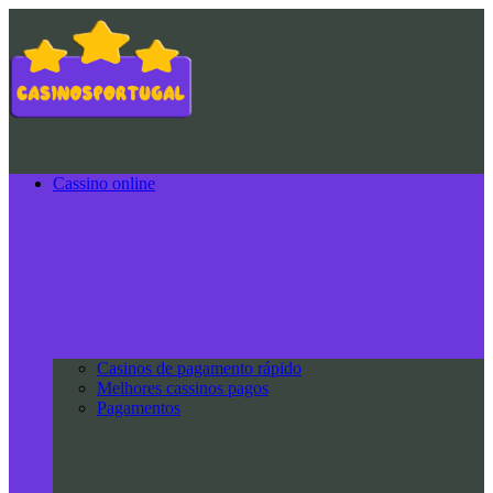
Cassino online
Casinos de pagamento rápido
Melhores cassinos pagos
Pagamentos