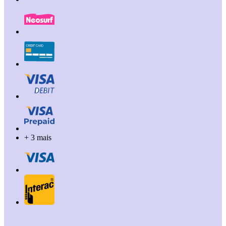
+ 3 mais