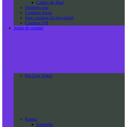
Casino do iPad
Dinheiro real
Cassinos legais
Sem cassinos do download
Cassinos VR
Jogos de cassino
Pai Gow Poker
Roleta
Europeia