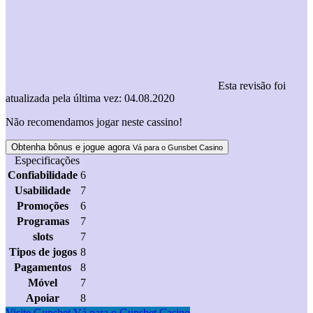
Esta revisão foi
atualizada pela última vez:
04.08.2020
Não recomendamos jogar neste cassino!
Obtenha bônus e jogue agora
Vá para o Gunsbet Casino
Especificações
Confiabilidade
6
Usabilidade
7
Promoções
6
Programas
7
slots
7
Tipos de jogos
8
Pagamentos
8
Móvel
7
Apoiar
8
Visite Gunsbet
Vá para o Gunsbet Casino