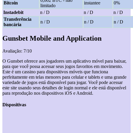
0,002 BTC - não
Bitcoin
instantee
0%
limitado
Instadebit
n / D
n / D
n / D
Transferência
n / D
n / D
n / D
bancária
Gunsbet Mobile and Application
Avaliação:
7
/
10
O Gunsbet oferece aos jogadores um aplicativo móvel para baixar,
para que você possa acessar seus jogos favoritos em movimento.
Este é um cassino para dispositivos móveis que funciona
perfeitamente em telas menores para celular e tablets e uma grande
variedade de jogos está disponível para jogar. Você pode acessar
este site usando seus detalhes de login normal e ele está disponível
para reprodução nos dispositivos iOS e Android.
Dispositivas