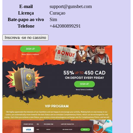
E-mail
support@gunsbet.com
Licença
Curaçao
Bate-papo ao vivo
Sim
Telefone
+442080899291
Inscreva -se no cassino