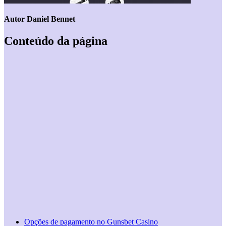
Autor Daniel Bennet
Conteúdo da página
Opções de pagamento no Gunsbet Casino