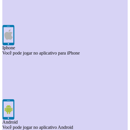
Iphone
Você pode jogar no aplicativo para iPhone
Android
Você pode jogar no aplicativo Android