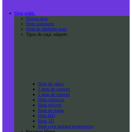
Slots grátis
Novos slots
Slots populares
Slots de dinheiro reais
Tipos de caça -níqueis
Slots de vídeo
3 slots de carretel
5 slots de carretel
Slots clássicos
Slots móveis
Slots de frutas
Slots HD
Slots 3D
Slots com jackpot progressivo
Recursos bônus