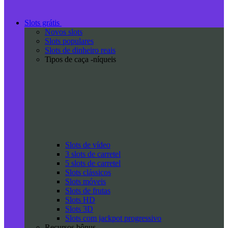
Slots grátis
Novos slots
Slots populares
Slots de dinheiro reais
Tipos de caça -níqueis
Slots de vídeo
3 slots de carretel
5 slots de carretel
Slots clássicos
Slots móveis
Slots de frutas
Slots HD
Slots 3D
Slots com jackpot progressivo
Recursos bônus