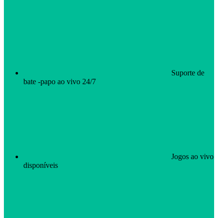
Suporte de
bate -papo ao vivo 24/7
Jogos ao vivo
disponíveis