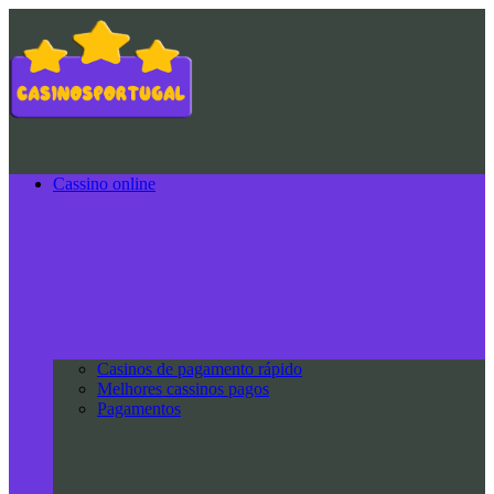
Cassino online
Casinos de pagamento rápido
Melhores cassinos pagos
Pagamentos