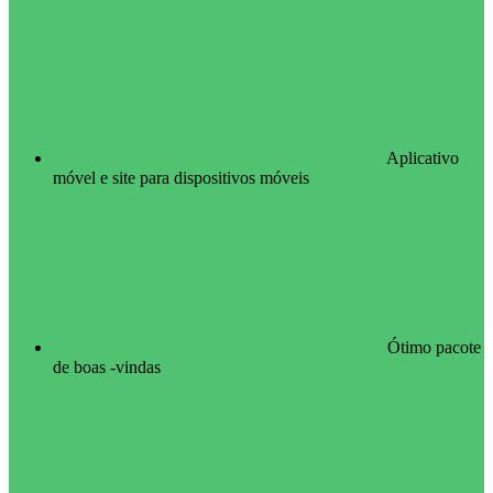
Aplicativo
móvel e site para dispositivos móveis
Ótimo pacote
de boas -vindas