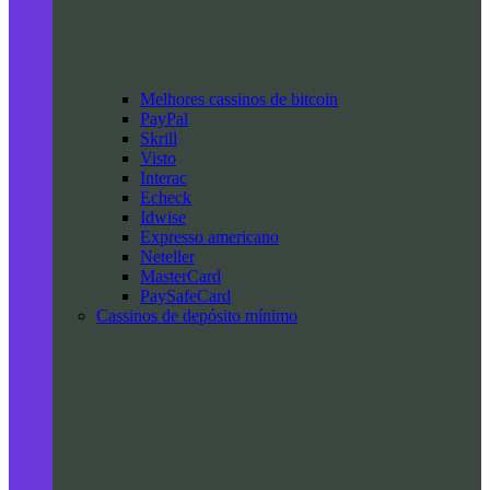
Melhores cassinos de bitcoin
PayPal
Skrill
Visto
Interac
Echeck
Idwise
Expresso americano
Neteller
MasterCard
PaySafeCard
Cassinos de depósito mínimo