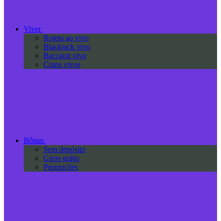
Viver
Roleta ao vivo
Blackjack vivo
Baccarat vivo
Craps vivos
Bônus
Sem depósito
Giros grátis
Promoções