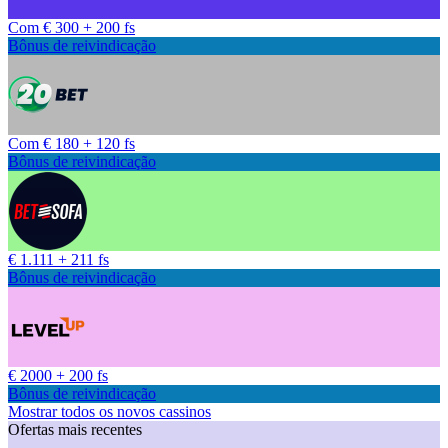
Com € 300 + 200 fs
Bônus de reivindicação
Com € 180 + 120 fs
Bônus de reivindicação
€ 1.111 + 211 fs
Bônus de reivindicação
€ 2000 + 200 fs
Bônus de reivindicação
Mostrar todos os novos cassinos
Ofertas mais recentes