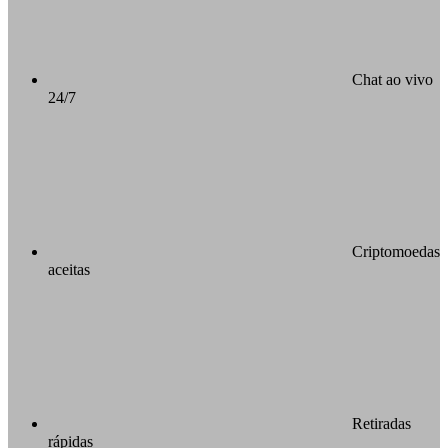
Chat ao vivo
24/7
Criptomoedas
aceitas
Retiradas
rápidas