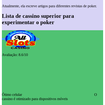
Atualmente, ela escreve artigos para diferentes revistas de poker.
Lista de cassino superior para
experimentar o poker
Avaliação:
8.6
/
10
Ótimo celular
O
cassino é otimizado para dispositivos móveis