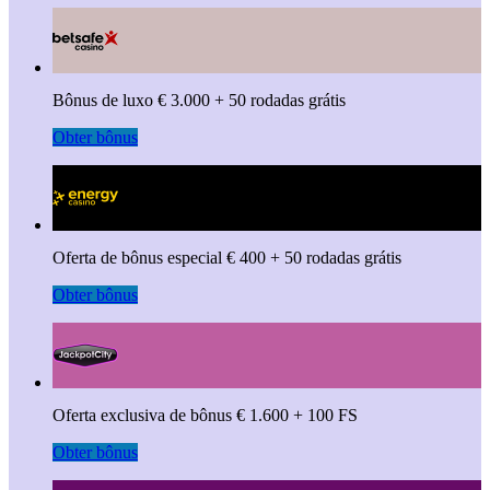
Bônus de luxo € 3.000 + 50 rodadas grátis
Obter bônus
Oferta de bônus especial € 400 + 50 rodadas grátis
Obter bônus
Oferta exclusiva de bônus € 1.600 + 100 FS
Obter bônus