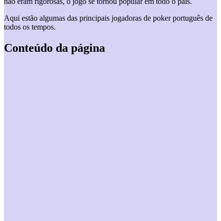
não eram rigorosas, o jogo se tornou popular em todo o país.
Aqui estão algumas das principais jogadoras de poker português de
todos os tempos.
Conteúdo da página