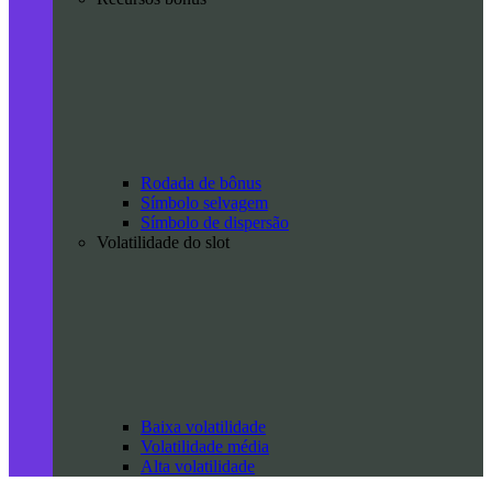
Rodada de bônus
Símbolo selvagem
Símbolo de dispersão
Volatilidade do slot
Baixa volatilidade
Volatilidade média
Alta volatilidade