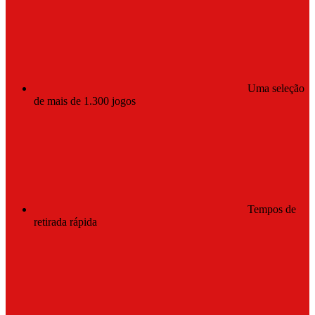
Uma seleção
de mais de 1.300 jogos
Tempos de
retirada rápida