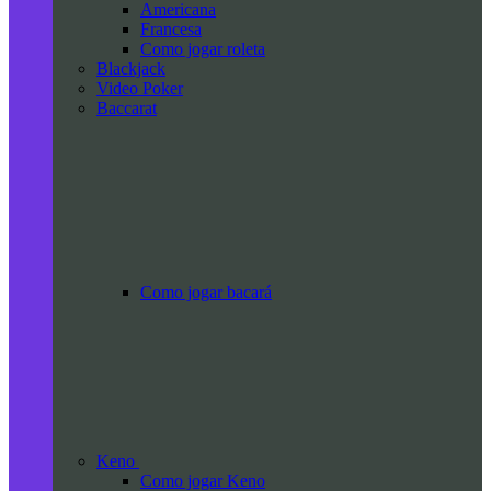
Americana
Francesa
Como jogar roleta
Blackjack
Video Poker
Baccarat
Como jogar bacará
Keno
Como jogar Keno