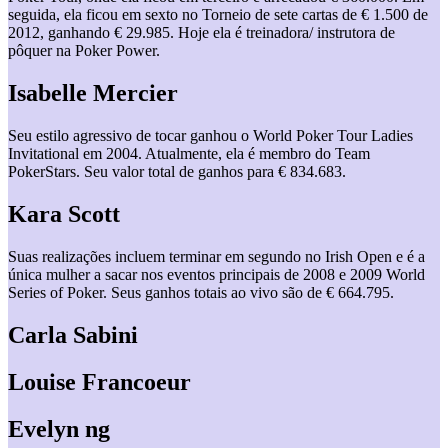
seguida, ela ficou em sexto no Torneio de sete cartas de € 1.500 de
2012, ganhando € 29.985. Hoje ela é treinadora/ instrutora de
pôquer na Poker Power.
Isabelle Mercier
Seu estilo agressivo de tocar ganhou o World Poker Tour Ladies
Invitational em 2004. Atualmente, ela é membro do Team
PokerStars. Seu valor total de ganhos para € 834.683.
Kara Scott
Suas realizações incluem terminar em segundo no Irish Open e é a
única mulher a sacar nos eventos principais de 2008 e 2009 World
Series of Poker. Seus ganhos totais ao vivo são de € 664.795.
Carla Sabini
Louise Francoeur
Evelyn ng