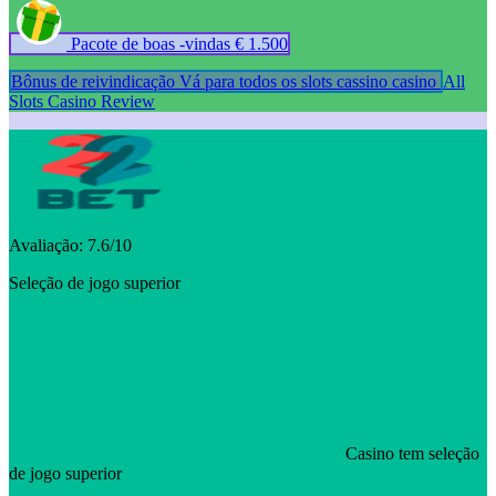
Pacote de boas -vindas € 1.500
Bônus de reivindicação
Vá para todos os slots cassino casino
All
Slots Casino Review
Avaliação:
7.6
/
10
Seleção de jogo superior
Casino tem seleção
de jogo superior