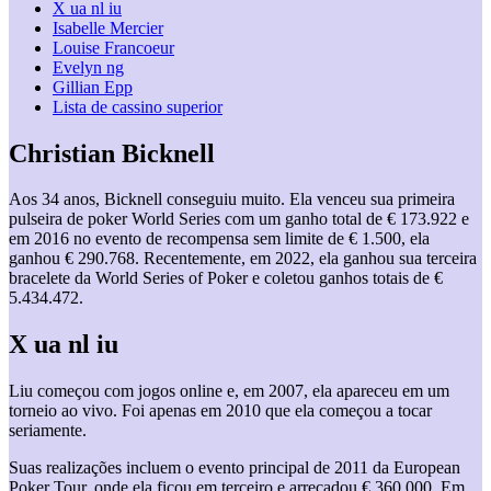
X ua nl iu
Isabelle Mercier
Louise Francoeur
Evelyn ng
Gillian Epp
Lista de cassino superior
Christian Bicknell
Aos 34 anos, Bicknell conseguiu muito. Ela venceu sua primeira
pulseira de poker World Series com um ganho total de € 173.922 e
em 2016 no evento de recompensa sem limite de € 1.500, ela
ganhou € 290.768. Recentemente, em 2022, ela ganhou sua terceira
bracelete da World Series of Poker e coletou ganhos totais de €
5.434.472.
X ua nl iu
Liu começou com jogos online e, em 2007, ela apareceu em um
torneio ao vivo. Foi apenas em 2010 que ela começou a tocar
seriamente.
Suas realizações incluem o evento principal de 2011 da European
Poker Tour, onde ela ficou em terceiro e arrecadou € 360.000. Em