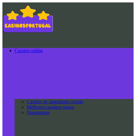
Cassino online
Casinos de pagamento rápido
Melhores cassinos pagos
Pagamentos