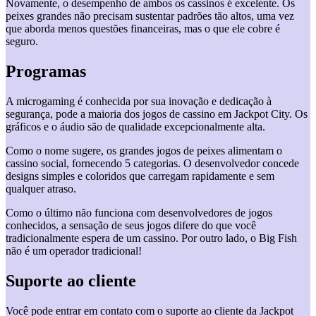
Novamente, o desempenho de ambos os cassinos é excelente. Os
peixes grandes não precisam sustentar padrões tão altos, uma vez
que aborda menos questões financeiras, mas o que ele cobre é
seguro.
Programas
A microgaming é conhecida por sua inovação e dedicação à
segurança, pode a maioria dos jogos de cassino em Jackpot City. Os
gráficos e o áudio são de qualidade excepcionalmente alta.
Como o nome sugere, os grandes jogos de peixes alimentam o
cassino social, fornecendo 5 categorias. O desenvolvedor concede
designs simples e coloridos que carregam rapidamente e sem
qualquer atraso.
Como o último não funciona com desenvolvedores de jogos
conhecidos, a sensação de seus jogos difere do que você
tradicionalmente espera de um cassino. Por outro lado, o Big Fish
não é um operador tradicional!
Suporte ao cliente
Você pode entrar em contato com o suporte ao cliente da Jackpot