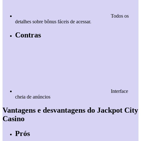
Todos os
detalhes sobre bônus fáceis de acessar.
Contras
Interface
cheia de anúncios
Vantagens e desvantagens do Jackpot City
Casino
Prós