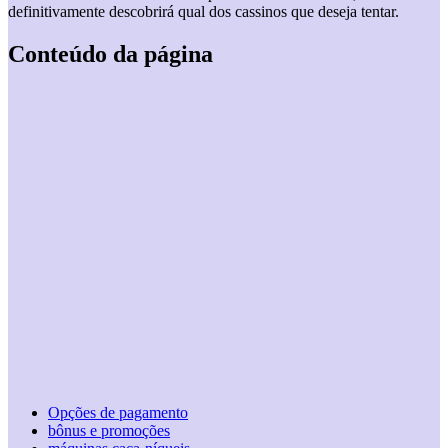
definitivamente descobrirá qual dos cassinos que deseja tentar.
Conteúdo da página
Opções de pagamento
bônus e promoções