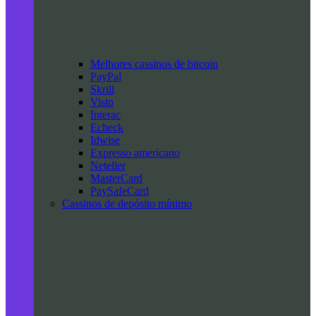
Melhores cassinos de bitcoin
PayPal
Skrill
Visto
Interac
Echeck
Idwise
Expresso americano
Neteller
MasterCard
PaySafeCard
Cassinos de depósito mínimo