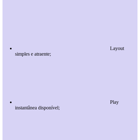
Layout
simples e atraente;
Play
instantânea disponível;