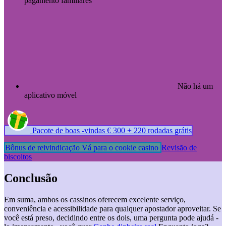
pagamento familiares
Não há um
aplicativo móvel
Pacote de boas -vindas € 300 + 220 rodadas grátis
Bônus de reivindicação
Vá para o cookie casino
Revisão de
biscoitos
Conclusão
Em suma, ambos os cassinos oferecem excelente serviço,
conveniência e acessibilidade para qualquer apostador aproveitar. Se
você está preso, decidindo entre os dois, uma pergunta pode ajudá -