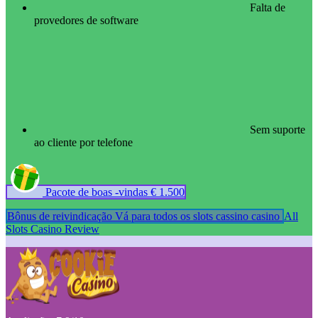
Falta de
provedores de software
Sem suporte
ao cliente por telefone
Pacote de boas -vindas € 1.500
Bônus de reivindicação
Vá para todos os slots cassino casino
All
Slots Casino Review