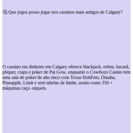
🤔 Que jogos posso jogar nos cassinos mais antigos de Calgary?
O cassino em dinheiro em Calgary oferece blackjack, roleta, bacará,
pôquer, craps e poker de Pai Gow, enquanto o Cowboys Casino tem
uma sala de poker de alto risco com Texas Hold'em, Omaha,
Pineapple, Limit e sem tabelas de limite, assim como 350 +
máquinas caça -níqueis.