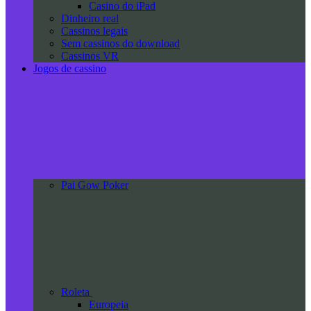
Casino do iPad
Dinheiro real
Cassinos legais
Sem cassinos do download
Cassinos VR
Jogos de cassino
Pai Gow Poker
Roleta
Europeia