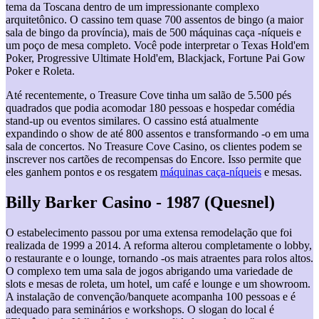
tema da Toscana dentro de um impressionante complexo
arquitetônico. O cassino tem quase 700 assentos de bingo (a maior
sala de bingo da província), mais de 500 máquinas caça -níqueis e
um poço de mesa completo. Você pode interpretar o Texas Hold'em
Poker, Progressive Ultimate Hold'em, Blackjack, Fortune Pai Gow
Poker e Roleta.
Até recentemente, o Treasure Cove tinha um salão de 5.500 pés
quadrados que podia acomodar 180 pessoas e hospedar comédia
stand-up ou eventos similares. O cassino está atualmente
expandindo o show de até 800 assentos e transformando -o em uma
sala de concertos. No Treasure Cove Casino, os clientes podem se
inscrever nos cartões de recompensas do Encore. Isso permite que
eles ganhem pontos e os resgatem
máquinas caça-níqueis
e mesas.
Billy Barker Casino - 1987 (Quesnel)
O estabelecimento passou por uma extensa remodelação que foi
realizada de 1999 a 2014. A reforma alterou completamente o lobby,
o restaurante e o lounge, tornando -os mais atraentes para rolos altos.
O complexo tem uma sala de jogos abrigando uma variedade de
slots e mesas de roleta, um hotel, um café e lounge e um showroom.
A instalação de convenção/banquete acompanha 100 pessoas e é
adequado para seminários e workshops. O slogan do local é