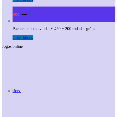
Pacote de boas -vindas € 450 + 200 rodadas grátis
Obter bônus
Jogos online
slots