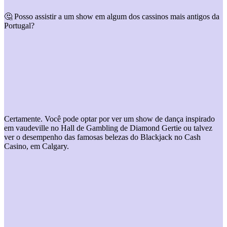
🤔 Posso assistir a um show em algum dos cassinos mais antigos da
Portugal?
Certamente. Você pode optar por ver um show de dança inspirado
em vaudeville no Hall de Gambling de Diamond Gertie ou talvez
ver o desempenho das famosas belezas do Blackjack no Cash
Casino, em Calgary.