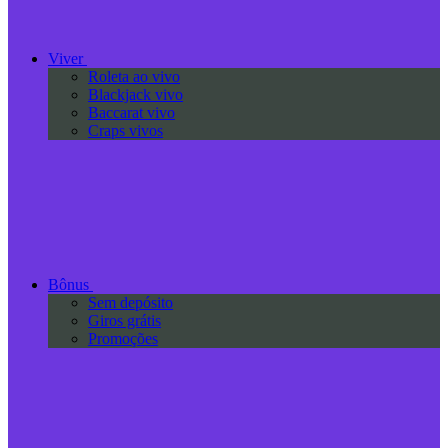
Viver
Roleta ao vivo
Blackjack vivo
Baccarat vivo
Craps vivos
Bônus
Sem depósito
Giros grátis
Promoções