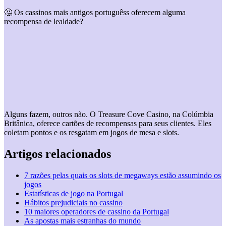
🤔 Os cassinos mais antigos portuguêss oferecem alguma
recompensa de lealdade?
Alguns fazem, outros não. O Treasure Cove Casino, na Colúmbia
Britânica, oferece cartões de recompensas para seus clientes. Eles
coletam pontos e os resgatam em jogos de mesa e slots.
Artigos relacionados
7 razões pelas quais os slots de megaways estão assumindo os
jogos
Estatísticas de jogo na Portugal
Hábitos prejudiciais no cassino
10 maiores operadores de cassino da Portugal
As apostas mais estranhas do mundo