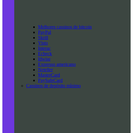
Melhores cassinos de bitcoin
PayPal
Skrill
Visto
Interac
Echeck
Idwise
Expresso americano
Neteller
MasterCard
PaySafeCard
Cassinos de depósito mínimo