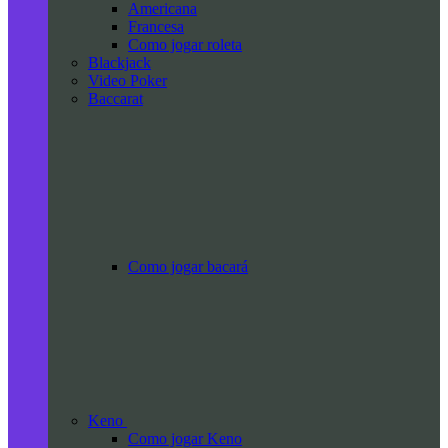
Americana
Francesa
Como jogar roleta
Blackjack
Video Poker
Baccarat
Como jogar bacará
Keno
Como jogar Keno