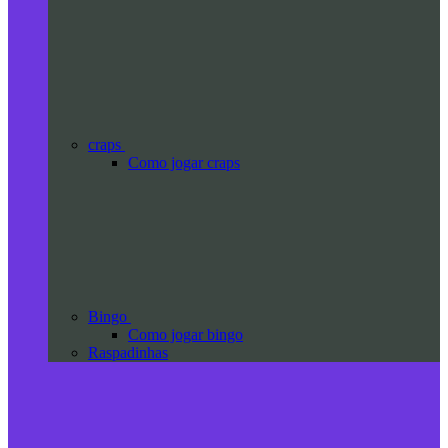
craps
Como jogar craps
Bingo
Como jogar bingo
Raspadinhas