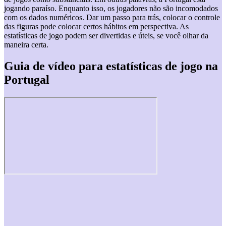
jogando paraíso. Enquanto isso, os jogadores não são incomodados
com os dados numéricos. Dar um passo para trás, colocar o controle
das figuras pode colocar certos hábitos em perspectiva. As
estatísticas de jogo podem ser divertidas e úteis, se você olhar da
maneira certa.
Guia de vídeo para estatísticas de jogo na
Portugal