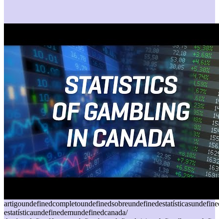
artigoundefinedcompletoundefinedsobreundefinedestatísticasundefine
estatísticaundefinedemundefinedcanada/