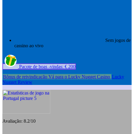
Sem jogos de
cassino ao vivo
Pacote de boas -vindas: € 200
Bônus de reivindicação
Vá para o Lucky Nugget Casino
Lucky
Nugget Review
Avaliação:
8.2
/
10