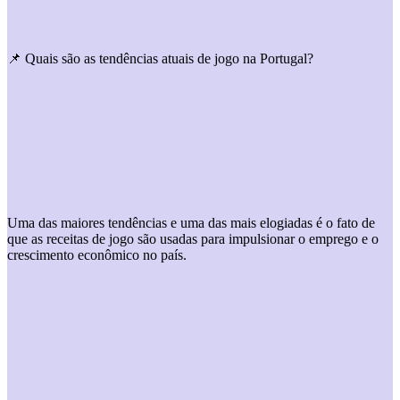
📌 Quais são as tendências atuais de jogo na Portugal?
Uma das maiores tendências e uma das mais elogiadas é o fato de
que as receitas de jogo são usadas para impulsionar o emprego e o
crescimento econômico no país.