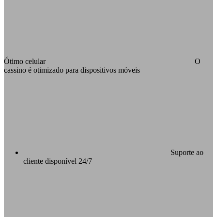
Ótimo celular
O
cassino é otimizado para dispositivos móveis
Suporte ao
cliente disponível 24/7