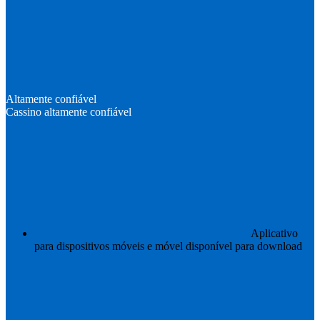
Altamente confiável
Cassino altamente confiável
Aplicativo
para dispositivos móveis e móvel disponível para download