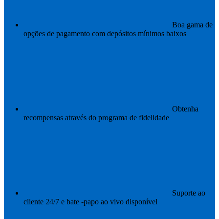
Boa gama de
opções de pagamento com depósitos mínimos baixos
Obtenha
recompensas através do programa de fidelidade
Suporte ao
cliente 24/7 e bate -papo ao vivo disponível