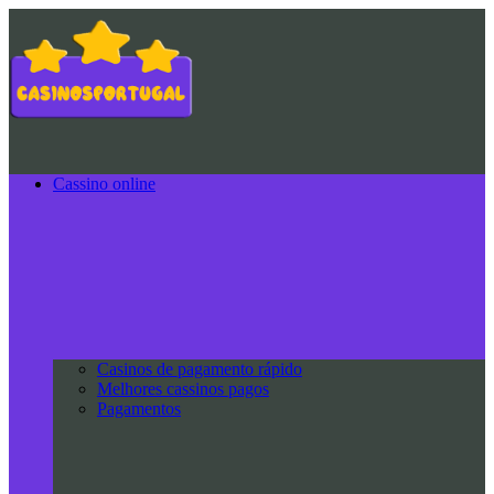
Cassino online
Casinos de pagamento rápido
Melhores cassinos pagos
Pagamentos