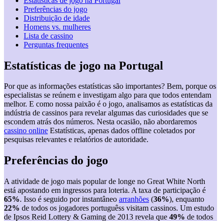
Estatísticas de jogo na Portugal
Preferências do jogo
Distribuição de idade
Homens vs. mulheres
Lista de cassino
Perguntas frequentes
Estatísticas de jogo na Portugal
Por que as informações estatísticas são importantes? Bem, porque os
especialistas se reúnem e investigam algo para que todos entendam
melhor. E como nossa paixão é o jogo, analisamos as estatísticas da
indústria de cassinos para revelar algumas das curiosidades que se
escondem atrás dos números. Nesta ocasião, não abordaremos
cassino online
Estatísticas, apenas dados offline coletados por
pesquisas relevantes e relatórios de autoridade.
Preferências do jogo
A atividade de jogo mais popular de longe no Great White North
está apostando em ingressos para loteria. A taxa de participação é
65%
. Isso é seguido por instantâneo
arranhões
(
36%
), enquanto
22%
de todos os jogadores portuguêss visitam cassinos. Um estudo
de Ipsos Reid Lottery & Gaming de 2013 revela que
49%
de todos