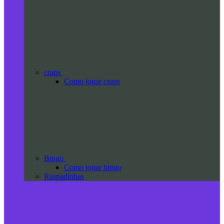
craps
Como jogar craps
Bingo
Como jogar bingo
Raspadinhas