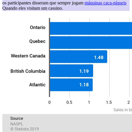
os participantes disseram que sempre jogam
máquinas caça-níqueis
Quando eles visitam um cassino.