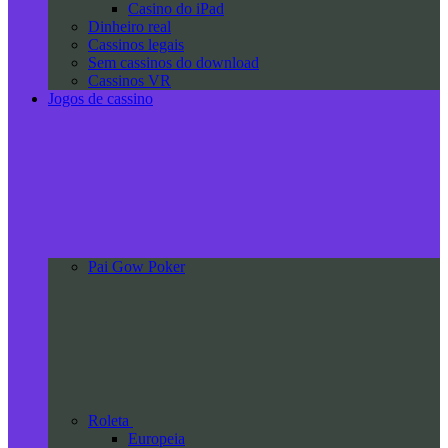
Casino do iPad
Dinheiro real
Cassinos legais
Sem cassinos do download
Cassinos VR
Jogos de cassino
Pai Gow Poker
Roleta
Europeia