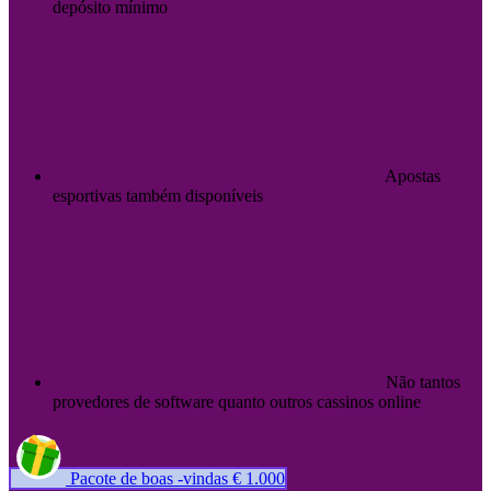
depósito mínimo
Apostas
esportivas também disponíveis
Não tantos
provedores de software quanto outros cassinos online
Pacote de boas -vindas € 1.000