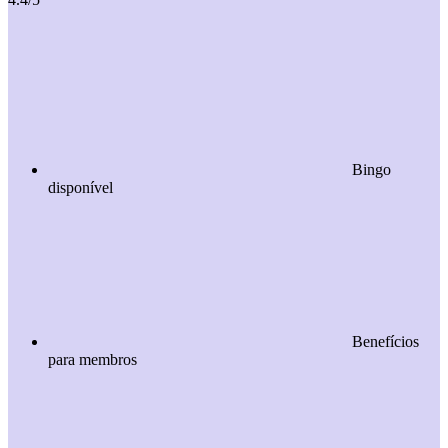
Bingo
disponível
Benefícios
para membros