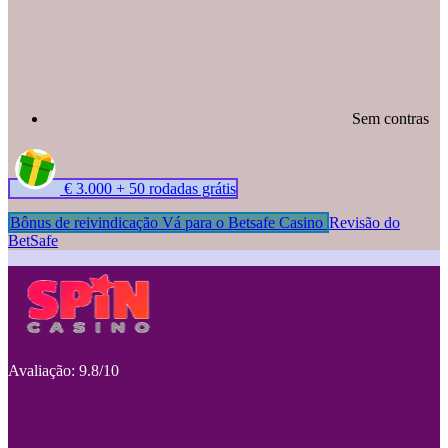
Sem contras
€ 3.000 + 50 rodadas grátis
Bônus de reivindicação
Vá para o Betsafe Casino
Revisão do
BetSafe
Avaliação:
9.8
/
10