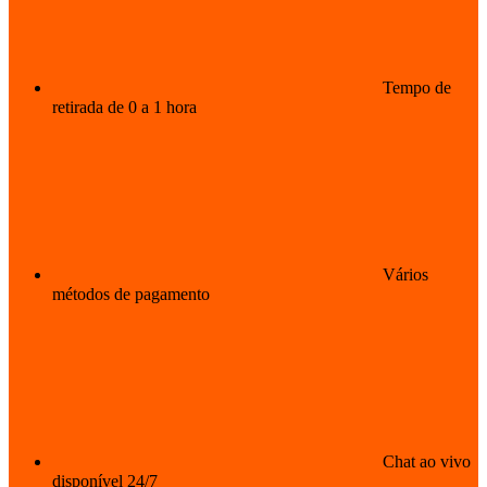
Tempo de
retirada de 0 a 1 hora
Vários
métodos de pagamento
Chat ao vivo
disponível 24/7