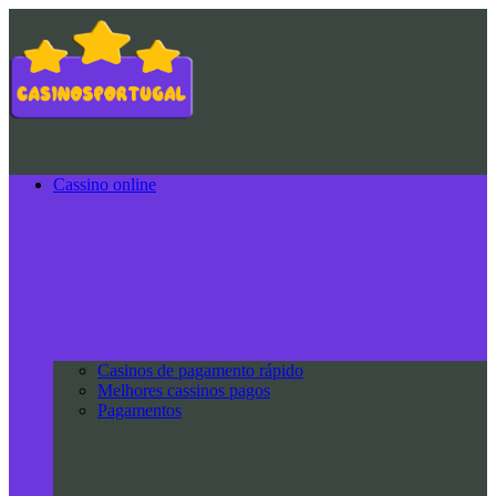
Cassino online
Casinos de pagamento rápido
Melhores cassinos pagos
Pagamentos