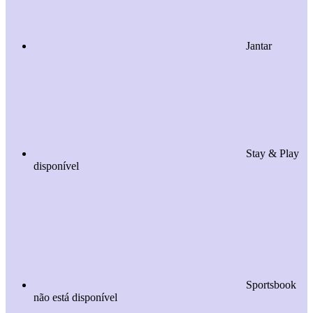
Jantar
Stay & Play
disponível
Sportsbook
não está disponível