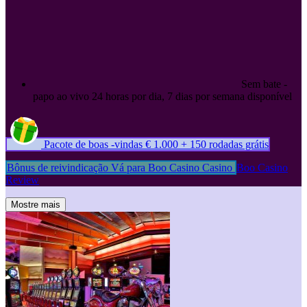
Sem bate -
papo ao vivo 24 horas por dia, 7 dias por semana disponível
Pacote de boas -vindas € 1.000 + 150 rodadas grátis
Bônus de reivindicação
Vá para Boo Casino Casino
Boo Casino
Review
Mostre mais