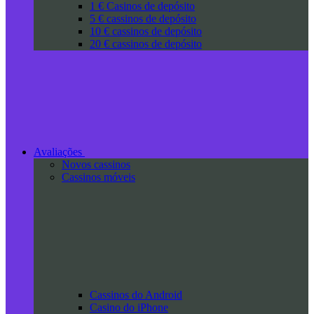
1 € Casinos de depósito
5 € cassinos de depósito
10 € cassinos de depósito
20 € cassinos de depósito
Avaliações
Novos cassinos
Cassinos móveis
Cassinos do Android
Casino do iPhone