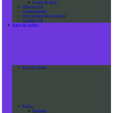
Casino do iPad
Dinheiro real
Cassinos legais
Sem cassinos do download
Cassinos VR
Jogos de cassino
Pai Gow Poker
Roleta
Europeia