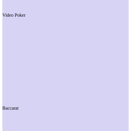
Video Poker
Baccarat