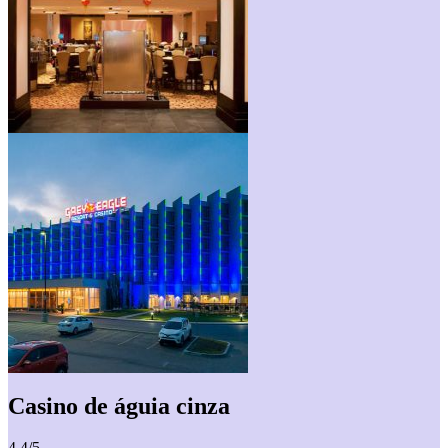
Casino de águia cinza
4.4
/5