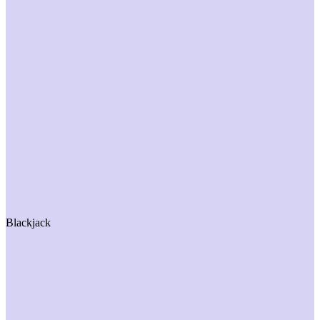
Blackjack