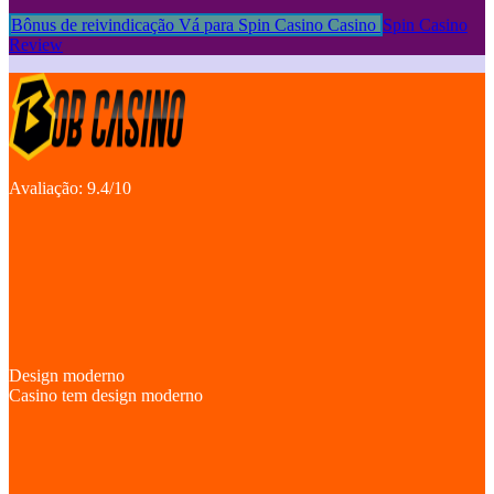
Bônus de reivindicação
Vá para Spin Casino Casino
Spin Casino
Review
Avaliação:
9.4
/
10
Design moderno
Casino tem design moderno