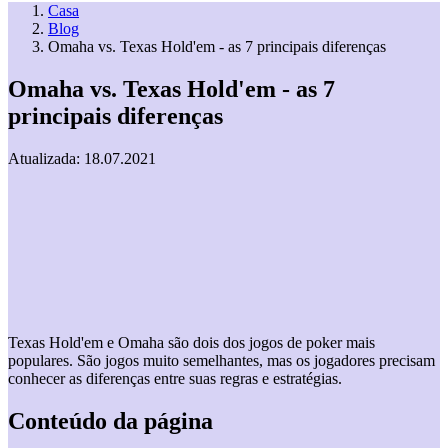
Casa
Blog
Omaha vs. Texas Hold'em - as 7 principais diferenças
Omaha vs. Texas Hold'em - as 7
principais diferenças
Atualizada:
18.07.2021
Texas Hold'em e Omaha são dois dos jogos de poker mais
populares. São jogos muito semelhantes, mas os jogadores precisam
conhecer as diferenças entre suas regras e estratégias.
Conteúdo da página