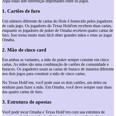
Aqui estão sete diferenças importantes entre os jogos.
1. Cartões de furo
Um número diferente de cartas do Hole é fornecido pelos jogadores
de cada jogo. Os jogadores do Texas Hold'em recebem duas cartas,
enquanto os jogadores de poker de Omaha recebem quatro cartas de
furo. Isso torna muito mais fácil obter grandes mãos e retas ao jogar
Omaha.
2. Mão de cinco card
Em ambas as variantes, a mão do poker sempre consiste em cinco
cartas. As mãos são uma combinação de cartões de comunidade e
buracos. Os jogadores usam as cartas de buraco de maneira diferente
nos dois jogos para construir a mão de cinco cartas.
No Texas Hold‘em, você pode usar os dois cartões, um deles ou
nenhum para fazer a mão. Em Omaha, você deve sempre usar duas
das quatro cartas de furo.
3. Estrutura de apostas
Você pode tocar Omaha e Texas Hold‘em com sua estrutura de