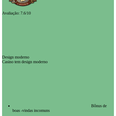
Avaliação:
7.6
/
10
Design moderno
Casino tem design moderno
Bônus de
boas -vindas incomuns