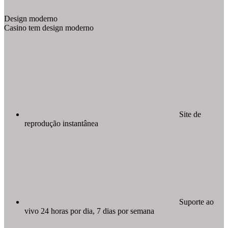
Design moderno
Casino tem design moderno
Site de
reprodução instantânea
Suporte ao
vivo 24 horas por dia, 7 dias por semana