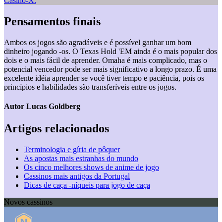
Casino-X.
Pensamentos finais
Ambos os jogos são agradáveis e é possível ganhar um bom
dinheiro jogando -os. O Texas Hold 'EM ainda é o mais popular dos
dois e o mais fácil de aprender. Omaha é mais complicado, mas o
potencial vencedor pode ser mais significativo a longo prazo. É uma
excelente idéia aprender se você tiver tempo e paciência, pois os
princípios e habilidades são transferíveis entre os jogos.
Autor Lucas Goldberg
Artigos relacionados
Terminologia e gíria de pôquer
As apostas mais estranhas do mundo
Os cinco melhores shows de anime de jogo
Cassinos mais antigos da Portugal
Dicas de caça -níqueis para jogo de caça
Novos cassinos