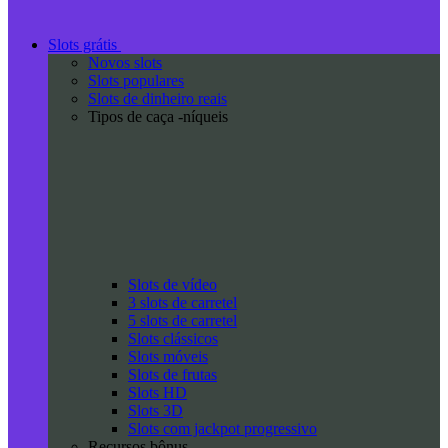
Slots grátis
Novos slots
Slots populares
Slots de dinheiro reais
Tipos de caça -níqueis
Slots de vídeo
3 slots de carretel
5 slots de carretel
Slots clássicos
Slots móveis
Slots de frutas
Slots HD
Slots 3D
Slots com jackpot progressivo
Recursos bônus