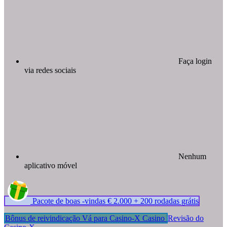
Faça login
via redes sociais
Nenhum
aplicativo móvel
Pacote de boas -vindas € 2.000 + 200 rodadas grátis
Bônus de reivindicação
Vá para Casino-X Casino
Revisão do