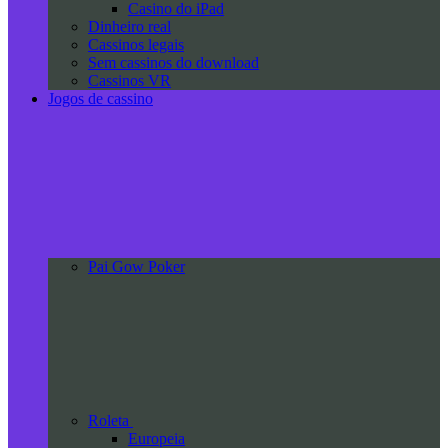
Casino do iPad
Dinheiro real
Cassinos legais
Sem cassinos do download
Cassinos VR
Jogos de cassino
Pai Gow Poker
Roleta
Europeia