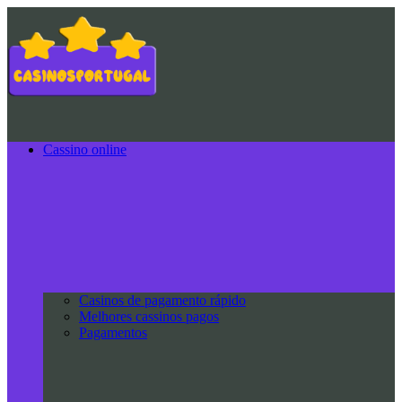
Cassino online
Casinos de pagamento rápido
Melhores cassinos pagos
Pagamentos