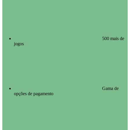
500 mais de
jogos
Gama de
opções de pagamento