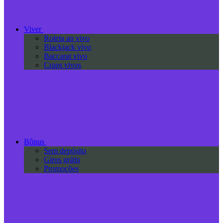
Viver
Roleta ao vivo
Blackjack vivo
Baccarat vivo
Craps vivos
Bônus
Sem depósito
Giros grátis
Promoções