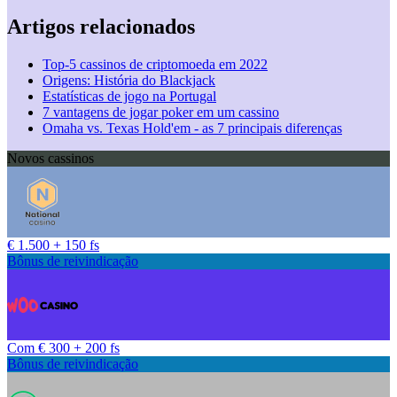
Artigos relacionados
Top-5 cassinos de criptomoeda em 2022
Origens: História do Blackjack
Estatísticas de jogo na Portugal
7 vantagens de jogar poker em um cassino
Omaha vs. Texas Hold'em - as 7 principais diferenças
Novos cassinos
€ 1.500 + 150 fs
Bônus de reivindicação
Com € 300 + 200 fs
Bônus de reivindicação