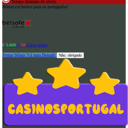
Tempo limitado de oferta
Bônus exclusivo para os portuguêss!
€ 3.000
+
50
Giros grátis
Pegue bônus
Vá para Betsafe
Não, obrigado