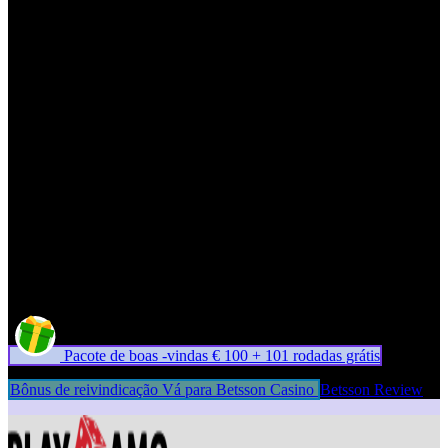
Suporte de
bate -papo ao vivo 24/7
Falta de
promoções emocionantes
Pacote de boas -vindas € 100 + 101 rodadas grátis
Bônus de reivindicação
Vá para Betsson Casino
Betsson Review