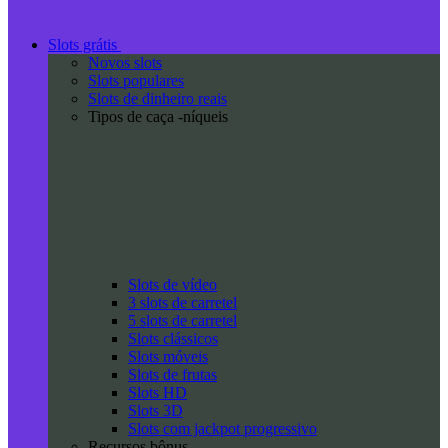
Slots grátis
Novos slots
Slots populares
Slots de dinheiro reais
Tipos de caça -níqueis
Slots de vídeo
3 slots de carretel
5 slots de carretel
Slots clássicos
Slots móveis
Slots de frutas
Slots HD
Slots 3D
Slots com jackpot progressivo
Recursos bônus