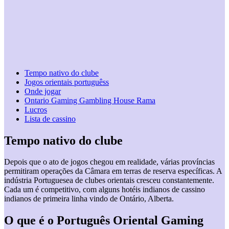
Tempo nativo do clube
Jogos orientais portuguêss
Onde jogar
Ontario Gaming Gambling House Rama
Lucros
Lista de cassino
Tempo nativo do clube
Depois que o ato de jogos chegou em realidade, várias províncias
permitiram operações da Câmara em terras de reserva específicas. A
indústria Portuguesea de clubes orientais cresceu constantemente.
Cada um é competitivo, com alguns hotéis indianos de cassino
indianos de primeira linha vindo de Ontário, Alberta.
O que é o Português Oriental Gaming