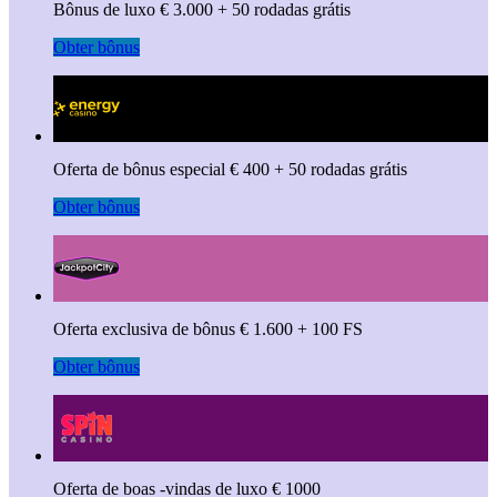
Bônus de luxo € 3.000 + 50 rodadas grátis
Obter bônus
Oferta de bônus especial € 400 + 50 rodadas grátis
Obter bônus
Oferta exclusiva de bônus € 1.600 + 100 FS
Obter bônus
Oferta de boas -vindas de luxo € 1000