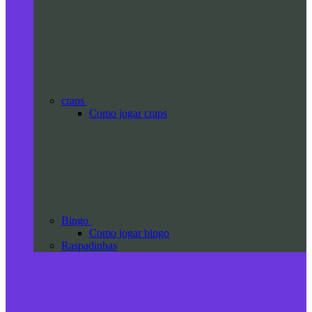
craps
Como jogar craps
Bingo
Como jogar bingo
Raspadinhas