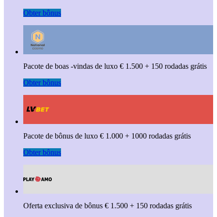
Obter bônus
Pacote de boas -vindas de luxo € 1.500 + 150 rodadas grátis
Obter bônus
Pacote de bônus de luxo € 1.000 + 1000 rodadas grátis
Obter bônus
Oferta exclusiva de bônus € 1.500 + 150 rodadas grátis