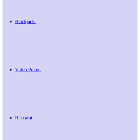
Blackjack
Video Poker
Baccarat