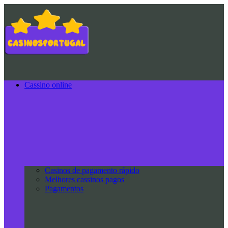
Cassino online
Casinos de pagamento rápido
Melhores cassinos pagos
Pagamentos