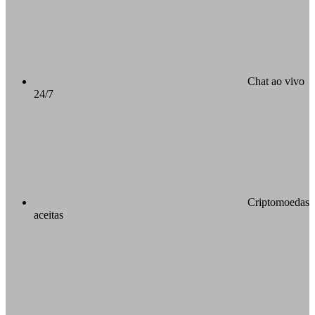
Chat ao vivo
24/7
Criptomoedas
aceitas