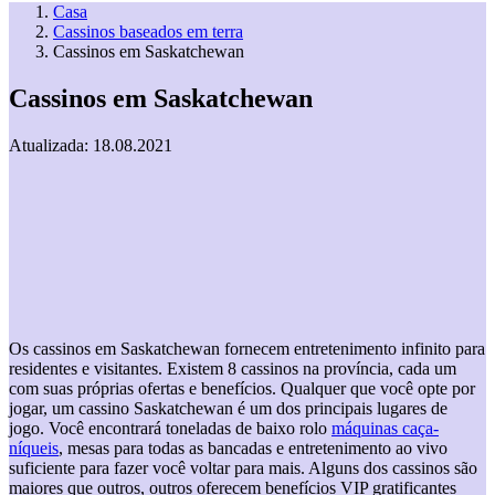
Casa
Cassinos baseados em terra
Cassinos em Saskatchewan
Cassinos em Saskatchewan
Atualizada:
18.08.2021
Os cassinos em Saskatchewan fornecem entretenimento infinito para
residentes e visitantes. Existem 8 cassinos na província, cada um
com suas próprias ofertas e benefícios. Qualquer que você opte por
jogar, um cassino Saskatchewan é um dos principais lugares de
jogo. Você encontrará toneladas de baixo rolo
máquinas caça-
níqueis
, mesas para todas as bancadas e entretenimento ao vivo
suficiente para fazer você voltar para mais. Alguns dos cassinos são
maiores que outros, outros oferecem benefícios VIP gratificantes