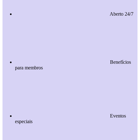
Aberto 24/7
Benefícios
para membros
Eventos
especiais