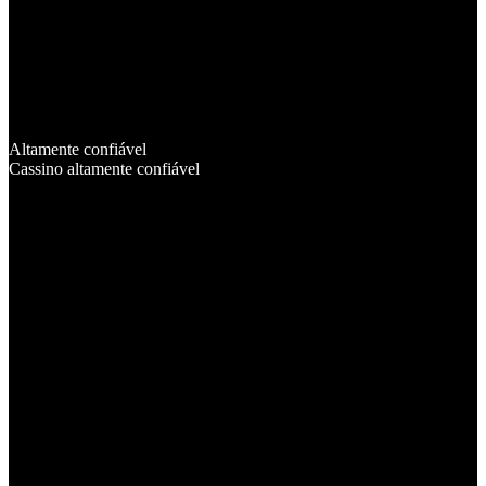
Altamente confiável
Cassino altamente confiável
Grande
coleção de jogos de cassino de provedores de primeira linha