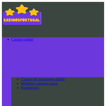
Cassino online
Casinos de pagamento rápido
Melhores cassinos pagos
Pagamentos