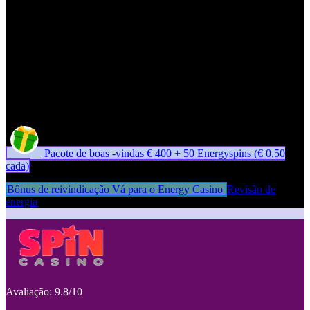
Suporte ao
cliente não disponível 24/7
Pacote de boas -vindas € 400 + 50 Energyspins (€ 0,50
cada)
Bônus de reivindicação
Vá para o Energy Casino
Revisão de
energia
Avaliação:
9.8
/
10