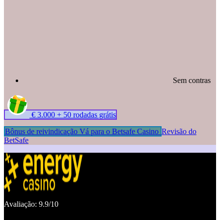
Sem contras
€ 3.000 + 50 rodadas grátis
Bônus de reivindicação
Vá para o Betsafe Casino
Revisão do
BetSafe
Avaliação:
9.9
/
10