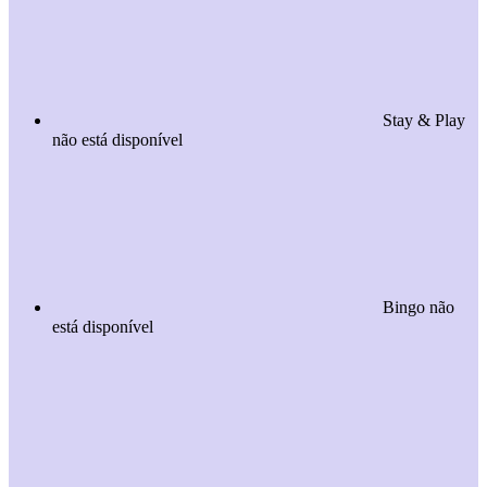
Stay & Play
não está disponível
Bingo não
está disponível