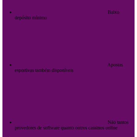
Baixo
depósito mínimo
Apostas
esportivas também disponíveis
Não tantos
provedores de software quanto outros cassinos online