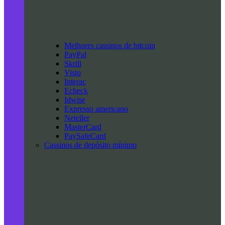
Melhores cassinos de bitcoin
PayPal
Skrill
Visto
Interac
Echeck
Idwise
Expresso americano
Neteller
MasterCard
PaySafeCard
Cassinos de depósito mínimo