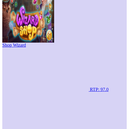
Shop Wizard
RTP: 97.0