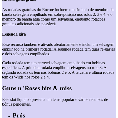
As rodadas gratuitas do Encore incluem um símbolo de membro da
banda selvagem empilhado em sobreposição nos rolos 2, 3 e 4, e o
membro da banda atua como um selvagem, enquanto rotações
gratuitas adicionais são possíveis.
Legenda gira
Esse recurso também é ativado aleatoriamente e inclui um selvagem
empilhado na primeira rodada; A segunda rodada tem duas re-gastes
e dois selvagens empilhados.
Cada rodada tem um carretel selvagem empilhado em bobinas
específicas. A primeira rodada empilhou selvagens no rolo 3; A
segunda rodada os tem nas bobinas 2 e 5; A terceira e última rodada
tem os Wilds nos rolos 2 e 4.
Guns n 'Roses hits & miss
Este slot líquido apresenta um tema popular e vários recursos de
bônus pendentes.
Prós