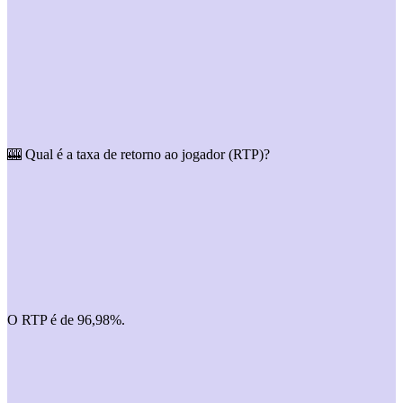
🎰 Qual é a taxa de retorno ao jogador (RTP)?
O RTP é de 96,98%.