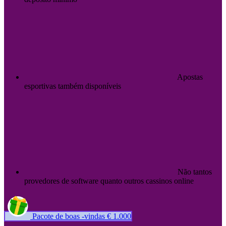
Apostas
esportivas também disponíveis
Não tantos
provedores de software quanto outros cassinos online
Pacote de boas -vindas € 1.000