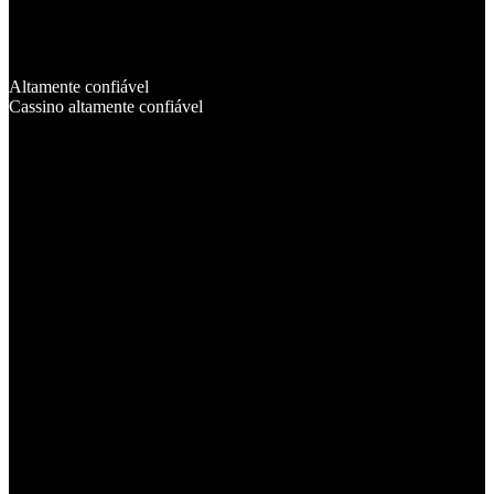
Altamente confiável
Cassino altamente confiável
Grande
coleção de jogos de cassino de provedores de primeira linha
Acordos