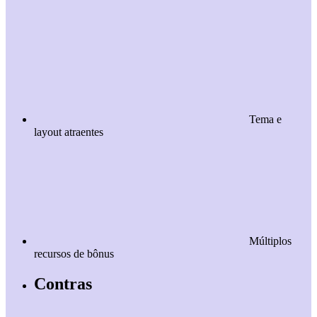
Tema e
layout atraentes
Múltiplos
recursos de bônus
Contras