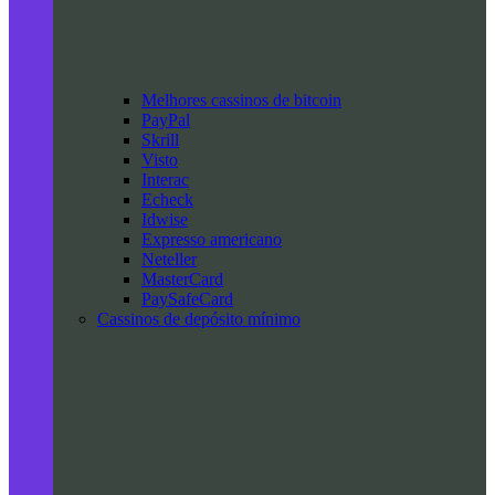
Melhores cassinos de bitcoin
PayPal
Skrill
Visto
Interac
Echeck
Idwise
Expresso americano
Neteller
MasterCard
PaySafeCard
Cassinos de depósito mínimo