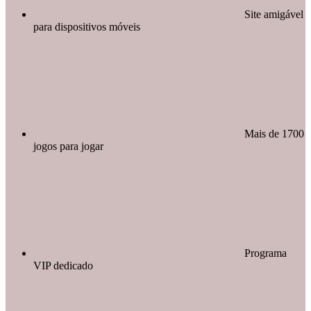
Site amigável
para dispositivos móveis
Mais de 1700
jogos para jogar
Programa
VIP dedicado