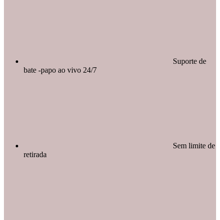
Suporte de
bate -papo ao vivo 24/7
Sem limite de
retirada