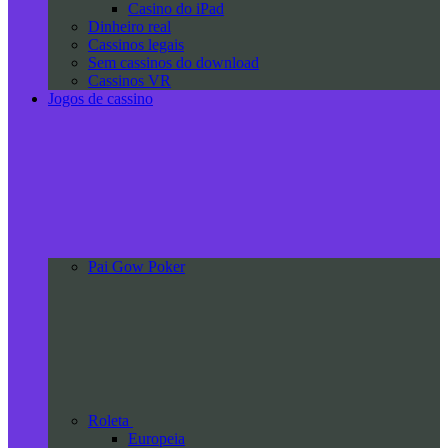
Casino do iPad
Dinheiro real
Cassinos legais
Sem cassinos do download
Cassinos VR
Jogos de cassino
Pai Gow Poker
Roleta
Europeia