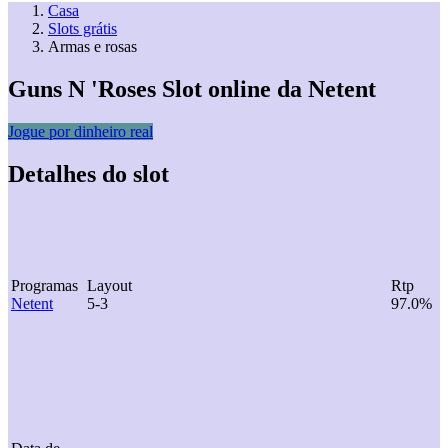
Casa
Slots grátis
Armas e rosas
Guns N 'Roses Slot online da Netent
Jogue por dinheiro real
Detalhes do slot
Programas
Layout
Rtp
Netent
5-3
97.0%