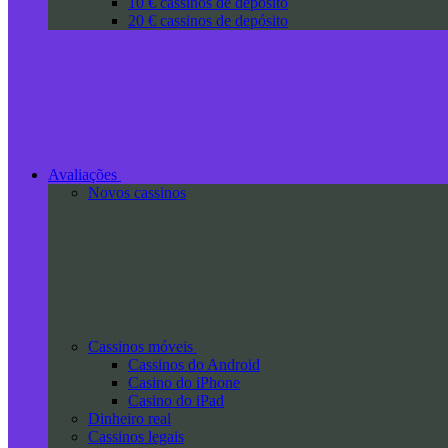
10 € cassinos de depósito
20 € cassinos de depósito
Avaliações
Novos cassinos
Cassinos móveis
Cassinos do Android
Casino do iPhone
Casino do iPad
Dinheiro real
Cassinos legais