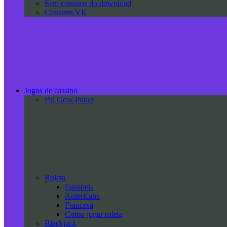
Sem cassinos do download
Cassinos VR
Jogos de cassino
Pai Gow Poker
Roleta
Europeia
Americana
Francesa
Como jogar roleta
Blackjack