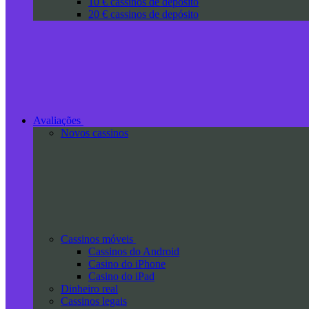
10 € cassinos de depósito
20 € cassinos de depósito
Avaliações
Novos cassinos
Cassinos móveis
Cassinos do Android
Casino do iPhone
Casino do iPad
Dinheiro real
Cassinos legais