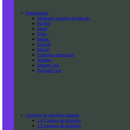
Pagamentos
Melhores cassinos de bitcoin
PayPal
Skrill
Visto
Interac
Echeck
Idwise
Expresso americano
Neteller
MasterCard
PaySafeCard
Cassinos de depósito mínimo
1 € Casinos de depósito
5 € cassinos de depósito