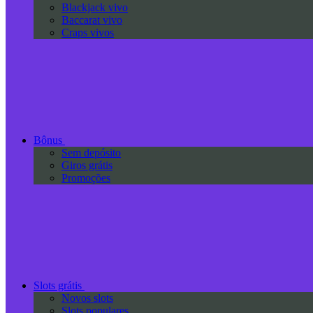
Blackjack vivo
Baccarat vivo
Craps vivos
Bônus
Sem depósito
Giros grátis
Promoções
Slots grátis
Novos slots
Slots populares