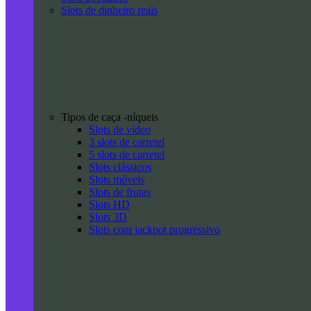
Slots de dinheiro reais
Tipos de caça -níqueis
Slots de vídeo
3 slots de carretel
5 slots de carretel
Slots clássicos
Slots móveis
Slots de frutas
Slots HD
Slots 3D
Slots com jackpot progressivo