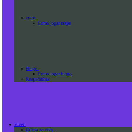
craps
Como jogar craps
Bingo
Como jogar bingo
Raspadinhas
Viver
Roleta ao vivo