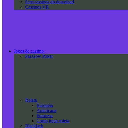
Sem cassinos do download
Cassinos VR
Jogos de cassino
Pai Gow Poker
Roleta
Europeia
Americana
Francesa
Como jogar roleta
Blackjack