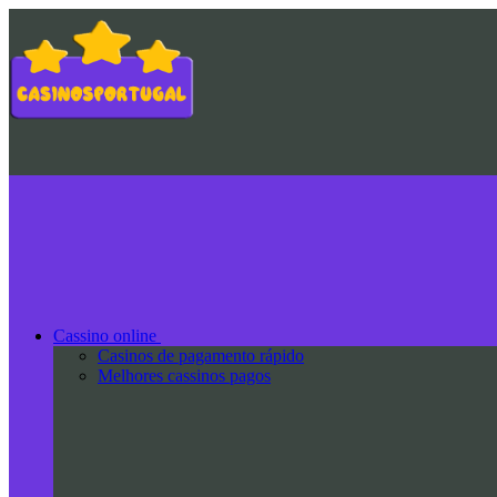
Cassino online
Casinos de pagamento rápido
Melhores cassinos pagos