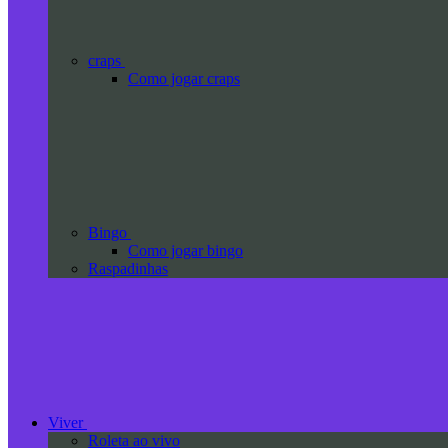
craps
Como jogar craps
Bingo
Como jogar bingo
Raspadinhas
Viver
Roleta ao vivo