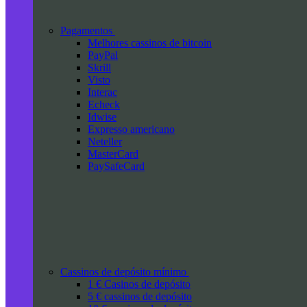
Pagamentos
Melhores cassinos de bitcoin
PayPal
Skrill
Visto
Interac
Echeck
Idwise
Expresso americano
Neteller
MasterCard
PaySafeCard
Cassinos de depósito mínimo
1 € Casinos de depósito
5 € cassinos de depósito