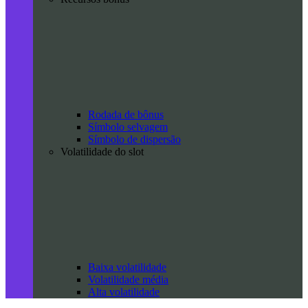
Rodada de bônus
Símbolo selvagem
Símbolo de dispersão
Volatilidade do slot
Baixa volatilidade
Volatilidade média
Alta volatilidade