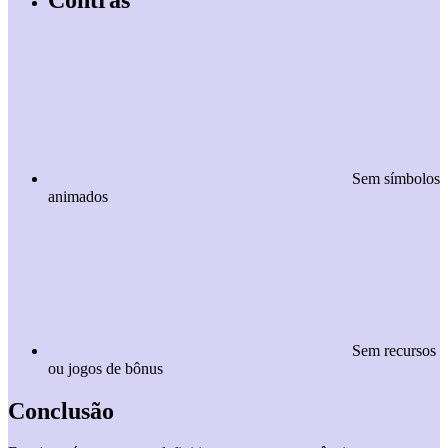
Sem símbolos
animados
Sem recursos
ou jogos de bônus
Conclusão