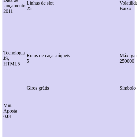
Data de
Linhas de slot
Volatilid
lançamento
25
Baixo
2011
Tecnologia
Rolos de caça -níqueis
Máx. ga
JS,
5
250000
HTML5
Giros grátis
Símbolo
Min.
Aposta
0.01