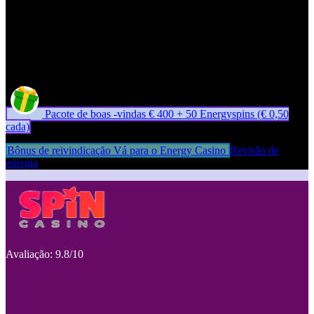
Suporte ao
cliente não disponível 24/7
Pacote de boas -vindas € 400 + 50 Energyspins (€ 0,50
cada)
Bônus de reivindicação
Vá para o Energy Casino
Revisão de
energia
Avaliação:
9.8
/
10