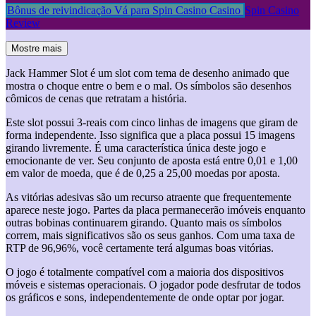
Bônus de reivindicação
Vá para Spin Casino Casino
Spin Casino
Review
Mostre mais
Jack Hammer Slot é um slot com tema de desenho animado que
mostra o choque entre o bem e o mal. Os símbolos são desenhos
cômicos de cenas que retratam a história.
Este slot possui 3-reais com cinco linhas de imagens que giram de
forma independente. Isso significa que a placa possui 15 imagens
girando livremente. É uma característica única deste jogo e
emocionante de ver. Seu conjunto de aposta está entre 0,01 e 1,00
em valor de moeda, que é de 0,25 a 25,00 moedas por aposta.
As vitórias adesivas são um recurso atraente que frequentemente
aparece neste jogo. Partes da placa permanecerão imóveis enquanto
outras bobinas continuarem girando. Quanto mais os símbolos
correm, mais significativos são os seus ganhos. Com uma taxa de
RTP de 96,96%, você certamente terá algumas boas vitórias.
O jogo é totalmente compatível com a maioria dos dispositivos
móveis e sistemas operacionais. O jogador pode desfrutar de todos
os gráficos e sons, independentemente de onde optar por jogar.