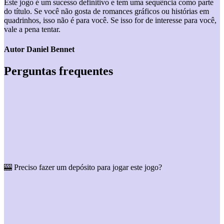
Este jogo é um sucesso definitivo e tem uma sequência como parte
do título. Se você não gosta de romances gráficos ou histórias em
quadrinhos, isso não é para você. Se isso for de interesse para você,
vale a pena tentar.
Autor Daniel Bennet
Perguntas frequentes
🎰 Preciso fazer um depósito para jogar este jogo?