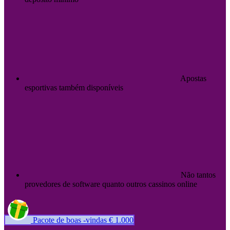
Apostas
esportivas também disponíveis
Não tantos
provedores de software quanto outros cassinos online
Pacote de boas -vindas € 1.000