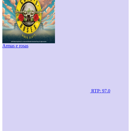
Armas e rosas
RTP: 97.0