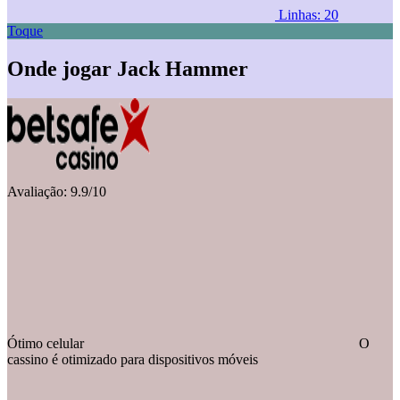
Linhas: 20
Toque
Onde jogar Jack Hammer
Avaliação:
9.9
/
10
Ótimo celular
O
cassino é otimizado para dispositivos móveis