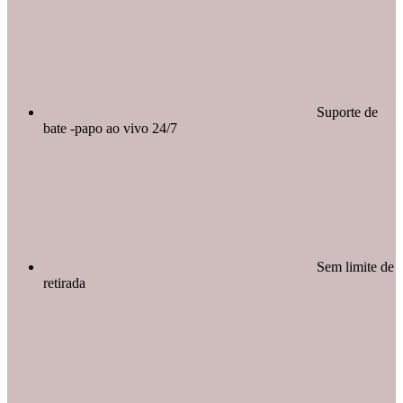
Suporte de
bate -papo ao vivo 24/7
Sem limite de
retirada