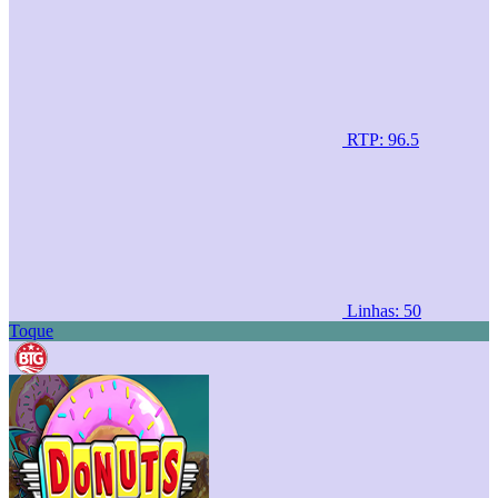
RTP: 96.5
Linhas: 50
Toque