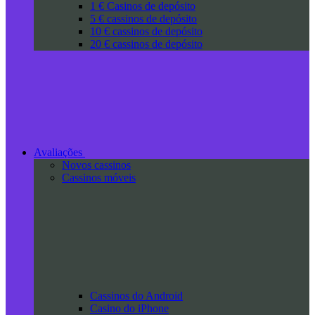
1 € Casinos de depósito
5 € cassinos de depósito
10 € cassinos de depósito
20 € cassinos de depósito
Avaliações
Novos cassinos
Cassinos móveis
Cassinos do Android
Casino do iPhone