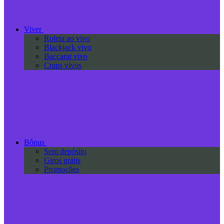
Viver
Roleta ao vivo
Blackjack vivo
Baccarat vivo
Craps vivos
Bônus
Sem depósito
Giros grátis
Promoções