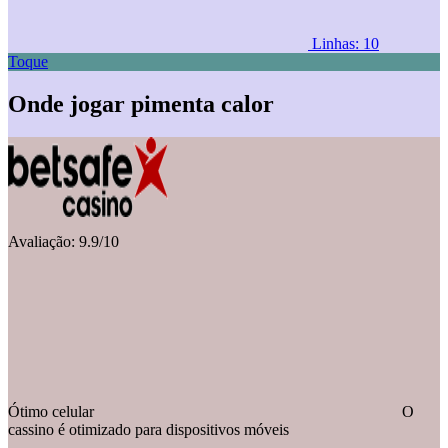
Linhas: 10
Toque
Onde jogar pimenta calor
Avaliação:
9.9
/
10
Ótimo celular
O
cassino é otimizado para dispositivos móveis