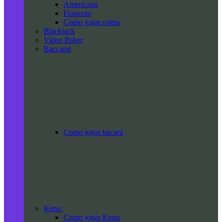
Americana
Francesa
Como jogar roleta
Blackjack
Video Poker
Baccarat
Como jogar bacará
Keno
Como jogar Keno