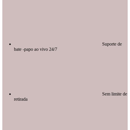
Suporte de
bate -papo ao vivo 24/7
Sem limite de
retirada