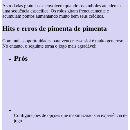
As rodadas gratuitas se envolvem quando os símbolos atendem a
uma sequência específica. Os rolos giram freneticamente e
acumulam pontos aumentando muito bem seus créditos.
Hits e erros de pimenta de pimenta
Com muitas oportunidades para vencer, esse slot é muito generoso.
No entanto, o seguinte torna o jogo mais agradável:
Prós
Configurações de opções que maximizarão sua experiência de
jogo