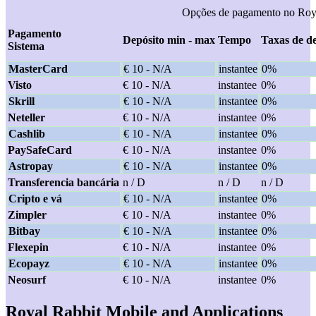
Opções de pagamento no Roya
Pagamento
Depósito min - max
Tempo
Taxas de de
Sistema
MasterCard
€ 10 - N/A
instantee
0%
Visto
€ 10 - N/A
instantee
0%
Skrill
€ 10 - N/A
instantee
0%
Neteller
€ 10 - N/A
instantee
0%
Cashlib
€ 10 - N/A
instantee
0%
PaySafeCard
€ 10 - N/A
instantee
0%
Astropay
€ 10 - N/A
instantee
0%
Transferencia bancária
n / D
n / D
n / D
Cripto e vá
€ 10 - N/A
instantee
0%
Zimpler
€ 10 - N/A
instantee
0%
Bitbay
€ 10 - N/A
instantee
0%
Flexepin
€ 10 - N/A
instantee
0%
Ecopayz
€ 10 - N/A
instantee
0%
Neosurf
€ 10 - N/A
instantee
0%
Royal Rabbit Mobile and Applications