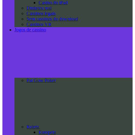
Casino do iPad
Dinheiro real
Cassinos legais
Sem cassinos do download
Cassinos VR
Jogos de cassino
Pai Gow Poker
Roleta
Europeia