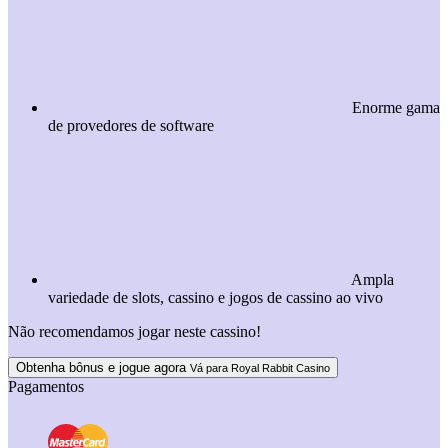
Enorme gama
de provedores de software
Ampla
variedade de slots, cassino e jogos de cassino ao vivo
Não recomendamos jogar neste cassino!
Obtenha bônus e jogue agora
Vá para Royal Rabbit Casino
Pagamentos