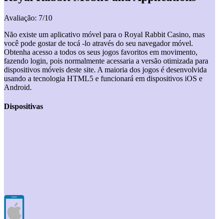
Avaliação:
7
/
10
Não existe um aplicativo móvel para o Royal Rabbit Casino, mas
você pode gostar de tocá -lo através do seu navegador móvel.
Obtenha acesso a todos os seus jogos favoritos em movimento,
fazendo login, pois normalmente acessaria a versão otimizada para
dispositivos móveis deste site. A maioria dos jogos é desenvolvida
usando a tecnologia HTML5 e funcionará em dispositivos iOS e
Android.
Dispositivas