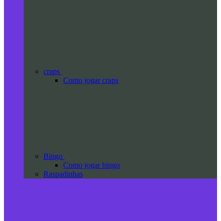
craps
Como jogar craps
Bingo
Como jogar bingo
Raspadinhas