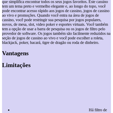
que simplifica encontrar todos os seus jogos favoritos. Este cassino
tem um tema preto e vermelho elegante e, ao longo do topo, você
pode encontrar acesso rápido aos jogos de cassino, jogos de cassino
ao vivo e promoções. Quando você entra na área de jogos de
cassino, você pode restringir sua pesquisa por jogos populares,
novos, de mesa, slot, video poker e esportes virtuais. Você também
tem a opção de usar a barra de pesquisa ou os jogos de filtro pelo
provedor de software. Os jogos também são facilmente reduzidos na
seção de jogos de cassino ao vivo e você pode escolher a roleta,
blackjack, poker, bacará, tigre de dragão ou roda de dinheiro.
Vantagens
Limitações
Há filtro de