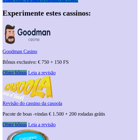
Experimente estes cassinos:
Goodman Casino
Bônus exclusivo: € 750 + 150 FS
Obter bônus
Leia a revisão
Revisão do cassino da casoola
Pacote de boas -vindas € 1.500 + 200 rodadas grátis
Obter bônus
Leia a revisão