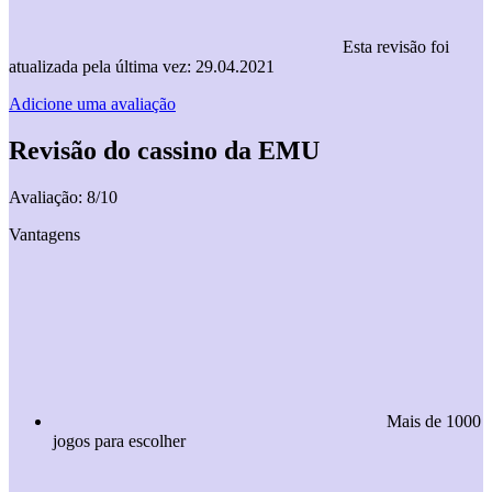
Esta revisão foi
atualizada pela última vez:
29.04.2021
Adicione uma avaliação
Revisão do cassino da EMU
Avaliação:
8
/
10
Vantagens
Mais de 1000
jogos para escolher