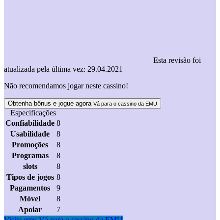
Esta revisão foi
atualizada pela última vez:
29.04.2021
Não recomendamos jogar neste cassino!
Obtenha bônus e jogue agora
Vá para o cassino da EMU
Especificações
Confiabilidade
8
Usabilidade
8
Promoções
8
Programas
8
slots
8
Tipos de jogos
8
Pagamentos
9
Móvel
8
Apoiar
7
Visite emu
Vá para o cassino da EMU