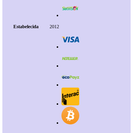
Estabelecida
2012