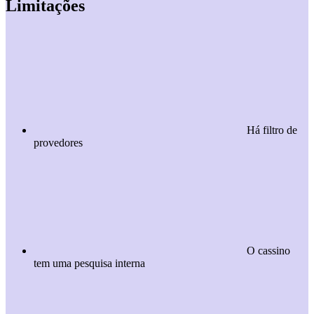
Limitações
Há filtro de
provedores
O cassino
tem uma pesquisa interna