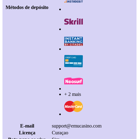
Métodos de depósito
+ 2 mais
E-mail
support@emucasino.com
Licença
Curaçao