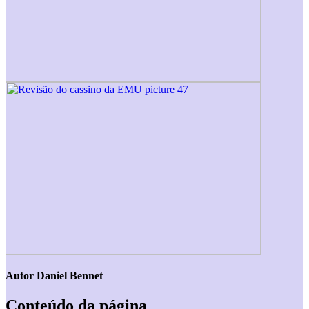
Autor Daniel Bennet
Conteúdo da página