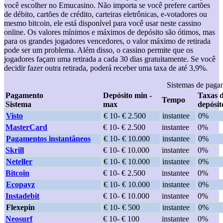
você escolher no Emucasino. Não importa se você prefere cartões
de débito, cartões de crédito, carteiras eletrônicas, e-votadores ou
mesmo bitcoin, ele está disponível para você usar neste cassino
online. Os valores mínimos e máximos de depósito são ótimos, mas
para os grandes jogadores vencedores, o valor máximo de retirada
pode ser um problema. Além disso, o cassino permite que os
jogadores façam uma retirada a cada 30 dias gratuitamente. Se você
decidir fazer outra retirada, poderá receber uma taxa de até 3,9%.
Sistemas de paga
Pagamento
Depósito min -
Taxas 
Tempo
Sistema
max
depósit
Visto
€ 10- € 2.500
instantee
0%
MasterCard
€ 10- € 2.500
instantee
0%
Pagamentos instantâneos
€ 10- € 10.000
instantee
0%
Skrill
€ 10- € 10.000
instantee
0%
Neteller
€ 10- € 10.000
instantee
0%
Bitcoin
€ 10- € 2.500
instantee
0%
Ecopayz
€ 10- € 10.000
instantee
0%
Instadebit
€ 10- € 10.000
instantee
0%
Flexepin
€ 10- € 500
instantee
0%
Neosurf
€ 10- € 100
instantee
0%