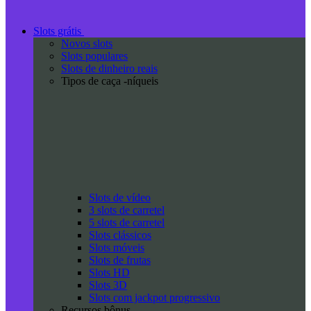
Slots grátis
Novos slots
Slots populares
Slots de dinheiro reais
Tipos de caça -níqueis
Slots de vídeo
3 slots de carretel
5 slots de carretel
Slots clássicos
Slots móveis
Slots de frutas
Slots HD
Slots 3D
Slots com jackpot progressivo
Recursos bônus