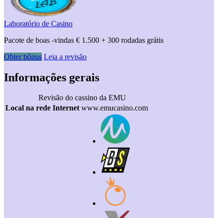
Laboratório de Casino
Pacote de boas -vindas € 1.500 + 300 rodadas grátis
Obter bônus
Leia a revisão
Informações gerais
Revisão do cassino da EMU
Local na rede Internet
www.emucasino.com