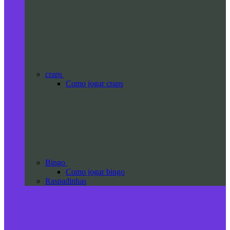
craps
Como jogar craps
Bingo
Como jogar bingo
Raspadinhas