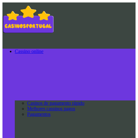
Cassino online
Casinos de pagamento rápido
Melhores cassinos pagos
Pagamentos