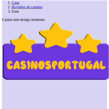
Casa
Revisões de cassino
Emu
Casino tem design moderno