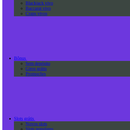
Blackjack vivo
Baccarat vivo
Craps vivos
Bônus
Sem depósito
Giros grátis
Promoções
Slots grátis
Novos slots
Slots populares