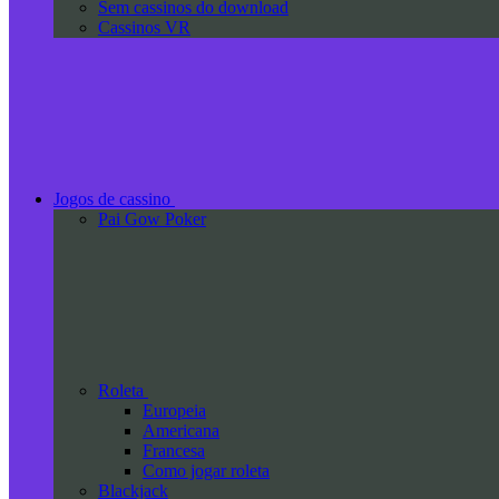
Sem cassinos do download
Cassinos VR
Jogos de cassino
Pai Gow Poker
Roleta
Europeia
Americana
Francesa
Como jogar roleta
Blackjack