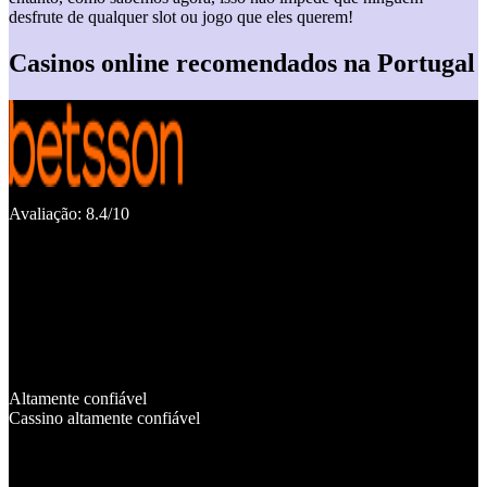
desfrute de qualquer slot ou jogo que eles querem!
Casinos online recomendados na Portugal
Avaliação:
8.4
/
10
Altamente confiável
Cassino altamente confiável