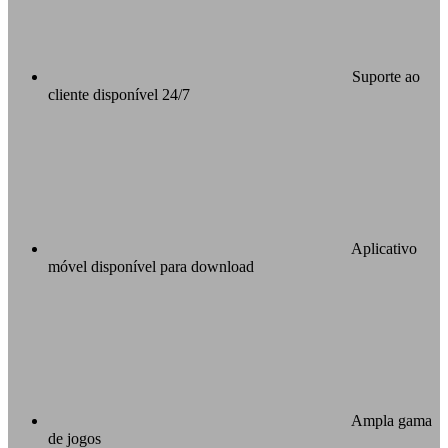
Suporte ao
cliente disponível 24/7
Aplicativo
móvel disponível para download
Ampla gama
de jogos