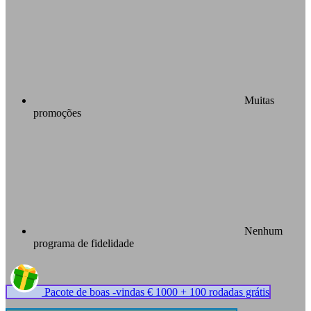
Muitas
promoções
Nenhum
programa de fidelidade
Pacote de boas -vindas € 1000 + 100 rodadas grátis