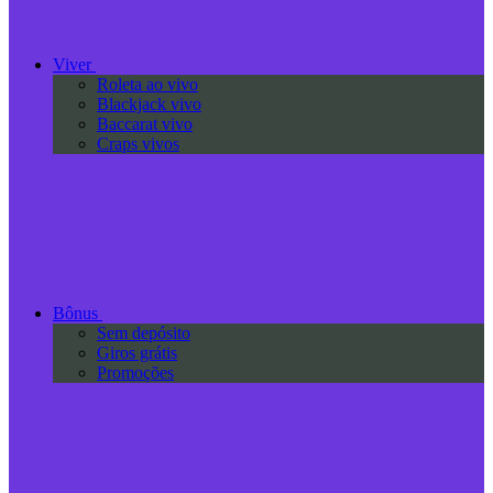
Viver
Roleta ao vivo
Blackjack vivo
Baccarat vivo
Craps vivos
Bônus
Sem depósito
Giros grátis
Promoções