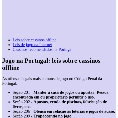
Leis sobre cassinos offline
Leis de jogo na Internet
Cassinos recomendados na Portugal
Jogo na Portugal: leis sobre cassinos
offline
As ofensas ilegais mais comuns de jogo no Código Penal da
Portugal:
Seção 201 -
Manter a casa de jogos ou apostar; Pessoa
encontrada em ou proprietário permitir o uso.
Seção 202 -
Apostos, venda de piscinas, fabricação de
livros, etc.
Seção 206 -
Ofensa em relação às loterias e jogos de acaso.
Seção 209 -
Trapaceando no jogo.