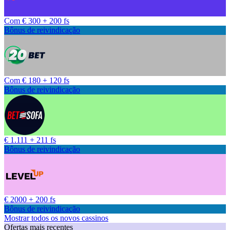
Com € 300 + 200 fs
Bônus de reivindicação
Com € 180 + 120 fs
Bônus de reivindicação
€ 1.111 + 211 fs
Bônus de reivindicação
€ 2000 + 200 fs
Bônus de reivindicação
Mostrar todos os novos cassinos
Ofertas mais recentes