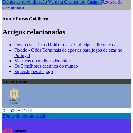
Bônus de reivindicação
Vá para Casinoeuro Casino
Revisão de
Casinoouro
Autor Lucas Goldberg
Artigos relacionados
Omaha vs. Texas Hold'em - as 7 principais diferenças
Fixado - Odds Terminais de apostas para jogos de azar no
Portugal
Macacos ou melhor videooker
Os 5 melhores cassinos do mundo
Superstições de jogo
Novos cassinos
€ 1.500 + 150 fs
Bônus de reivindicação