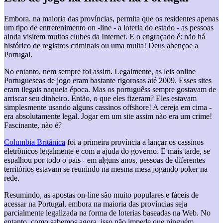
Embora, na maioria das províncias, permita que os residentes apenas
um tipo de entretenimento on -line - a loteria do estado - as pessoas
ainda visitem muitos clubes da Internet. E o engraçado é: não há
histórico de registros criminais ou uma multa! Deus abençoe a
Portugal.
No entanto, nem sempre foi assim. Legalmente, as leis online
Portugueseas de jogo eram bastante rigorosas até 2009. Esses sites
eram ilegais naquela época. Mas os portuguêss sempre gostavam de
arriscar seu dinheiro. Então, o que eles fizeram? Eles estavam
simplesmente usando alguns cassinos offshore! A cereja em cima -
era absolutamente legal. Jogar em um site assim não era um crime!
Fascinante, não é?
Columbia Britânica
foi a primeira província a lançar os cassinos
eletrônicos legalmente e com a ajuda do governo. E mais tarde, se
espalhou por todo o país - em alguns anos, pessoas de diferentes
territórios estavam se reunindo na mesma mesa jogando poker na
rede.
Resumindo, as apostas on-line são muito populares e fáceis de
acessar na Portugal, embora na maioria das províncias seja
parcialmente legalizada na forma de loterias baseadas na Web. No
entanto, como sabemos agora, isso não impede que ninguém