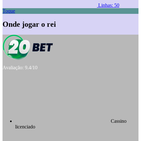
Linhas: 50
Toque
Onde jogar o rei
Avaliação:
9.4
/
10
Cassino
licenciado