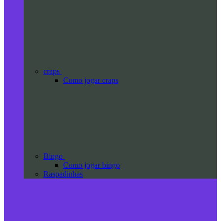
craps
Como jogar craps
Bingo
Como jogar bingo
Raspadinhas