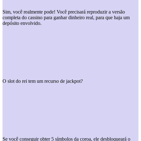
Sim, você realmente pode! Você precisará reproduzir a versão
completa do cassino para ganhar dinheiro real, para que haja um
depósito envolvido.
O slot do rei tem um recurso de jackpot?
Se você conseguir obter 5 símbolos da coroa, ele desbloqueará o