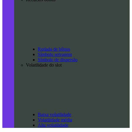
Rodada de bônus
Símbolo selvagem
Símbolo de dispersão
Volatilidade do slot
Baixa volatilidade
Volatilidade média
Alta volatilidade