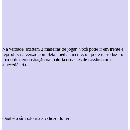
Na verdade, existem 2 maneiras de jogar. Você pode ir em frente e
reproduzir a versão completa imediatamente, ou pode reproduzir o
modo de demonstração na maioria dos sites de cassino com
antecedência.
Qual é o símbolo mais valioso do rei?