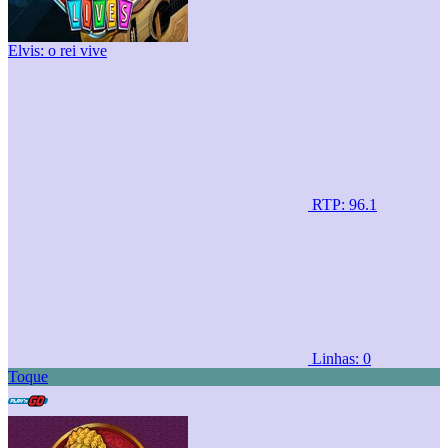
Elvis: o rei vive
RTP: 96.1
Linhas: 0
Toque