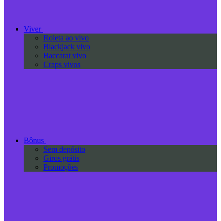
Viver
Roleta ao vivo
Blackjack vivo
Baccarat vivo
Craps vivos
Bônus
Sem depósito
Giros grátis
Promoções