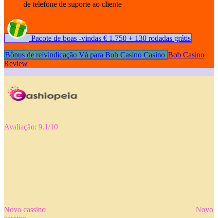
de telefone de suporte ao cliente
Pacote de boas -vindas € 1.750 + 130 rodadas grátis
Bônus de reivindicação
Vá para Bob Casino Casino
Bob Casino
Review
Avaliação:
9.1
/
10
Novo cassino
Novo