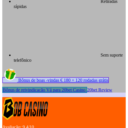
Retiradas
rápidas
Sem suporte
telefônico
Bônus de boas -vindas € 180 + 120 rodadas grátis
Bônus de reivindicação
Vá para 20bet Casino
20bet Review
Avaliação:
9.4
/
10