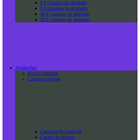
1 € Casinos de depósito
5 € cassinos de depósito
10 € cassinos de depósito
20 € cassinos de depósito
Avaliações
Novos cassinos
Cassinos móveis
Cassinos do Android
Casino do iPhone