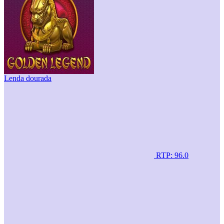
Lenda dourada
RTP: 96.0