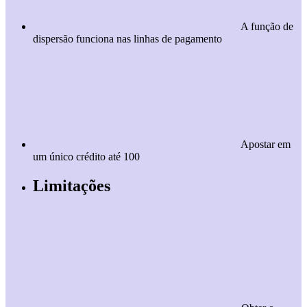
A função de
dispersão funciona nas linhas de pagamento
Apostar em
um único crédito até 100
Limitações