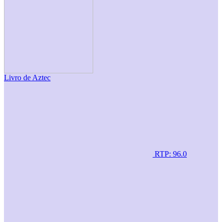
Livro de Aztec
RTP: 96.0