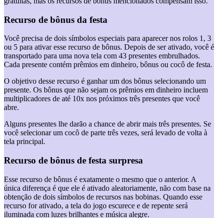
gratuitas, mas os recursos de bônus mencionados compensam isso.
Recurso de bônus da festa
Você precisa de dois símbolos especiais para aparecer nos rolos 1, 3
ou 5 para ativar esse recurso de bônus. Depois de ser ativado, você é
transportado para uma nova tela com 43 presentes embrulhados.
Cada presente contém prêmios em dinheiro, bônus ou cocô de festa.
O objetivo desse recurso é ganhar um dos bônus selecionando um
presente. Os bônus que não sejam os prêmios em dinheiro incluem
multiplicadores de até 10x nos próximos três presentes que você
abre.
Alguns presentes lhe darão a chance de abrir mais três presentes. Se
você selecionar um cocô de parte três vezes, será levado de volta à
tela principal.
Recurso de bônus de festa surpresa
Esse recurso de bônus é exatamente o mesmo que o anterior. A
única diferença é que ele é ativado aleatoriamente, não com base na
obtenção de dois símbolos de recursos nas bobinas. Quando esse
recurso for ativado, a tela do jogo escurece e de repente será
iluminada com luzes brilhantes e música alegre.