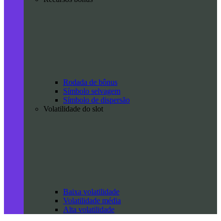
Rodada de bônus
Símbolo selvagem
Símbolo de dispersão
Volatilidade do slot
Baixa volatilidade
Volatilidade média
Alta volatilidade