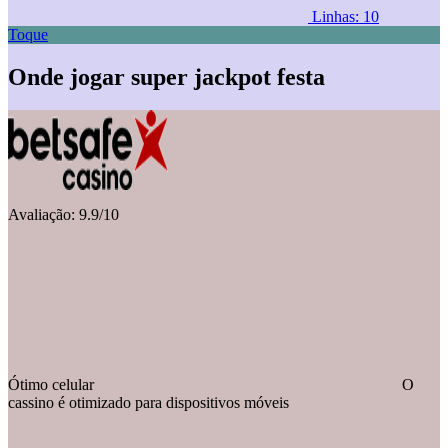
Linhas: 10
Toque
Onde jogar super jackpot festa
Avaliação:
9.9
/
10
Ótimo celular
O
cassino é otimizado para dispositivos móveis