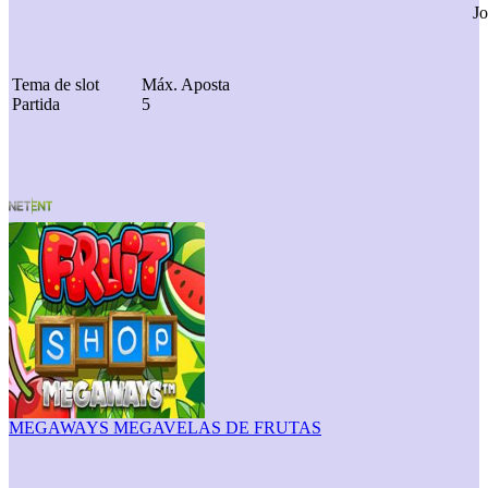
Jo
Tema de slot
Máx. Aposta
Partida
5
MEGAWAYS MEGAVELAS DE FRUTAS