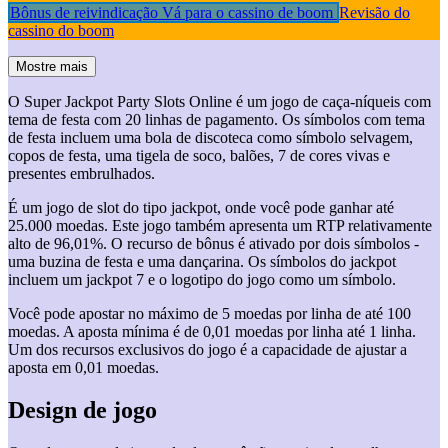
Bônus de reivindicação
Vá para o cassino de boom
Revisão do
cassino do boom
Mostre mais
O Super Jackpot Party Slots Online é um jogo de caça-níqueis com
tema de festa com 20 linhas de pagamento. Os símbolos com tema
de festa incluem uma bola de discoteca como símbolo selvagem,
copos de festa, uma tigela de soco, balões, 7 de cores vivas e
presentes embrulhados.
É um jogo de slot do tipo jackpot, onde você pode ganhar até
25.000 moedas. Este jogo também apresenta um RTP relativamente
alto de 96,01%. O recurso de bônus é ativado por dois símbolos -
uma buzina de festa e uma dançarina. Os símbolos do jackpot
incluem um jackpot 7 e o logotipo do jogo como um símbolo.
Você pode apostar no máximo de 5 moedas por linha de até 100
moedas. A aposta mínima é de 0,01 moedas por linha até 1 linha.
Um dos recursos exclusivos do jogo é a capacidade de ajustar a
aposta em 0,01 moedas.
Design de jogo