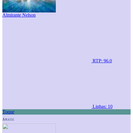
Almirante Nelson
RTP: 96.0
Linhas: 10
Toque