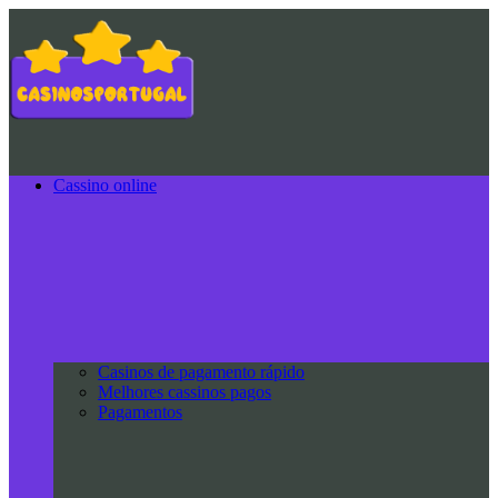
Cassino online
Casinos de pagamento rápido
Melhores cassinos pagos
Pagamentos