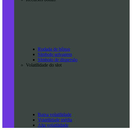
Rodada de bônus
Símbolo selvagem
Símbolo de dispersão
Volatilidade do slot
Baixa volatilidade
Volatilidade média
Alta volatilidade