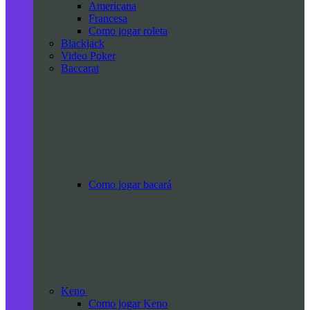
Americana
Francesa
Como jogar roleta
Blackjack
Video Poker
Baccarat
Como jogar bacará
Keno
Como jogar Keno