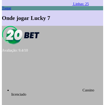
Linhas: 25
Toque
Onde jogar Lucky 7
Avaliação:
9.4
/
10
Cassino
licenciado