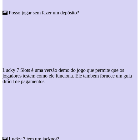
🎰 Posso jogar sem fazer um depósito?
Lucky 7 Slots é uma versão demo do jogo que permite que os
jogadores testem como ele funciona. Ele também fornece um guia
difícil de pagamentos.
🎰 Lucky 7 tem um jackpot?