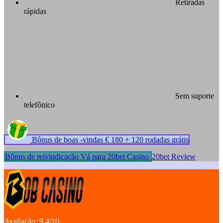
Retiradas
rápidas
Sem suporte
telefônico
Bônus de boas -vindas € 180 + 120 rodadas grátis
Bônus de reivindicação
Vá para 20bet Casino
20bet Review
Avaliação:
9.4
/
10