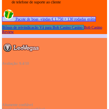
de telefone de suporte ao cliente
Pacote de boas -vindas € 1.750 + 130 rodadas grátis
Bônus de reivindicação
Vá para Bob Casino Casino
Bob Casino
Review
Avaliação:
9.4
/
10
Altamente confiável