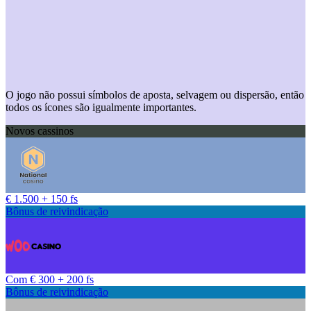
O jogo não possui símbolos de aposta, selvagem ou dispersão, então
todos os ícones são igualmente importantes.
Novos cassinos
€ 1.500 + 150 fs
Bônus de reivindicação
Com € 300 + 200 fs
Bônus de reivindicação