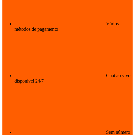
Vários
métodos de pagamento
Chat ao vivo
disponível 24/7
Sem número