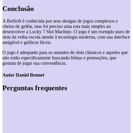
Conclusão
A BetSoft é conhecida por seus designs de jogos complexos e
cheios de geléia, mas foi preciso uma rota mais simples ao
desenvolver a Lucky 7 Slot Machine. O jogo é um exemplo puro de
slots da velha escola atende à tecnologia moderna, com sua interface
amigável e gráficos fáceis.
O jogo é adequado para os amantes de slots clássicos e aqueles que
não estão especificamente buscando bônus e promoções, que
gostam de jogar sua conveniência.
Autor Daniel Bennet
Perguntas frequentes