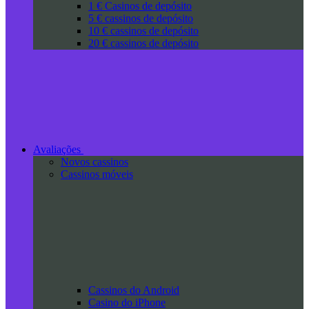
1 € Casinos de depósito
5 € cassinos de depósito
10 € cassinos de depósito
20 € cassinos de depósito
Avaliações
Novos cassinos
Cassinos móveis
Cassinos do Android
Casino do iPhone