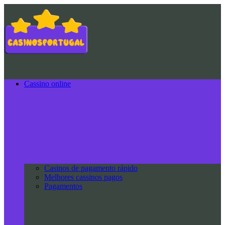
Cassino online
Casinos de pagamento rápido
Melhores cassinos pagos
Pagamentos