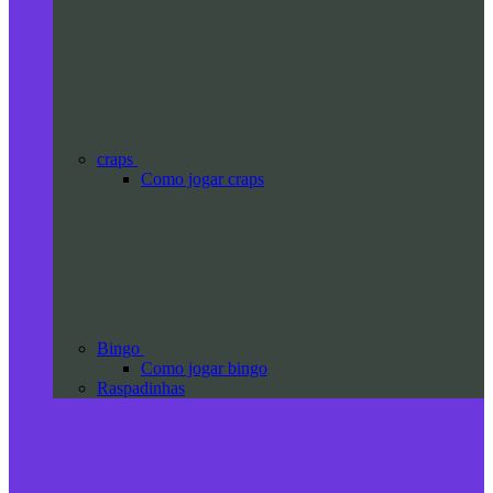
craps
Como jogar craps
Bingo
Como jogar bingo
Raspadinhas