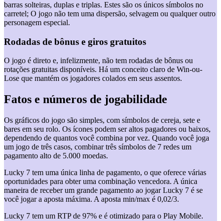
barras solteiras, duplas e triplas. Estes são os únicos símbolos no
carretel; O jogo não tem uma dispersão, selvagem ou qualquer outro
personagem especial.
Rodadas de bônus e giros gratuitos
O jogo é direto e, infelizmente, não tem rodadas de bônus ou
rotações gratuitas disponíveis. Há um conceito claro de Win-ou-
Lose que mantém os jogadores colados em seus assentos.
Fatos e números de jogabilidade
Os gráficos do jogo são simples, com símbolos de cereja, sete e
bares em seu rolo. Os ícones podem ser altos pagadores ou baixos,
dependendo de quantos você combina por vez. Quando você joga
um jogo de três casos, combinar três símbolos de 7 redes um
pagamento alto de 5.000 moedas.
Lucky 7 tem uma única linha de pagamento, o que oferece várias
oportunidades para obter uma combinação vencedora. A única
maneira de receber um grande pagamento ao jogar Lucky 7 é se
você jogar a aposta máxima. A aposta min/max é 0,02/3.
Lucky 7 tem um RTP de 97% e é otimizado para o Play Mobile.