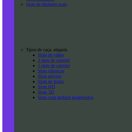
Slots de dinheiro reais
Tipos de caça -níqueis
Slots de vídeo
3 slots de carretel
5 slots de carretel
Slots clássicos
Slots móveis
Slots de frutas
Slots HD
Slots 3D
Slots com jackpot progressivo