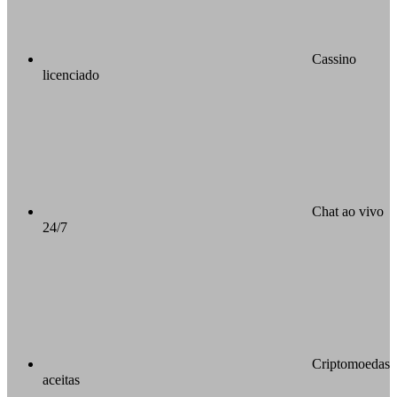
Cassino
licenciado
Chat ao vivo
24/7
Criptomoedas
aceitas