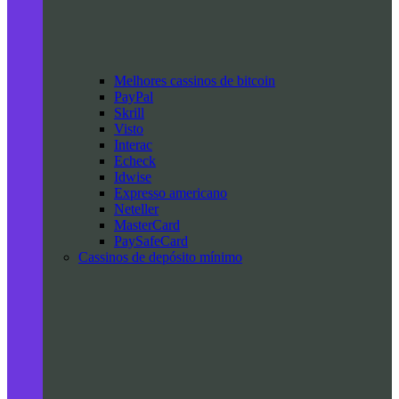
Melhores cassinos de bitcoin
PayPal
Skrill
Visto
Interac
Echeck
Idwise
Expresso americano
Neteller
MasterCard
PaySafeCard
Cassinos de depósito mínimo