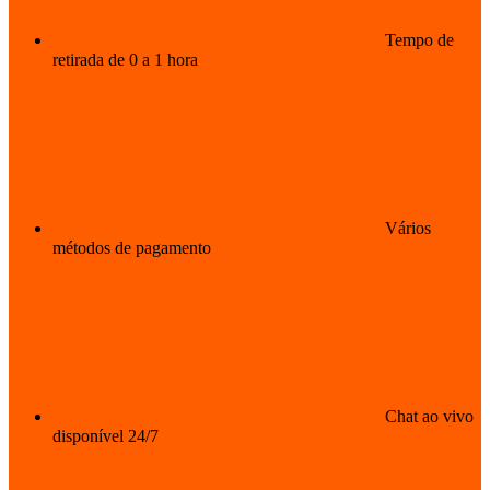
Tempo de
retirada de 0 a 1 hora
Vários
métodos de pagamento
Chat ao vivo
disponível 24/7