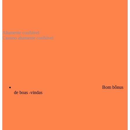
Altamente confiável
Cassino altamente confiável
Bom bônus
de boas -vindas