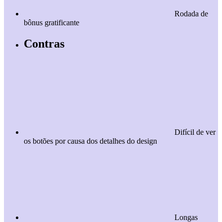
Rodada de
bônus gratificante
Contras
Difícil de ver
os botões por causa dos detalhes do design
Longas