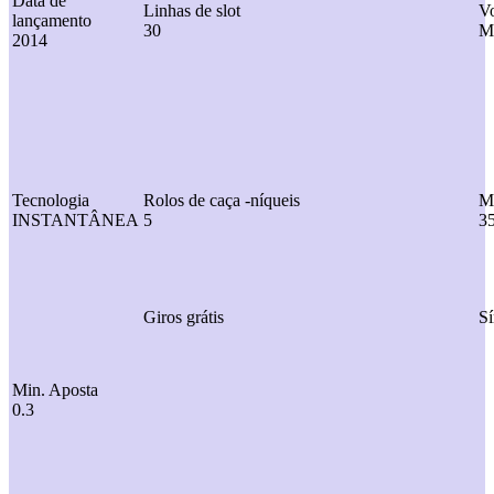
Data de
Linhas de slot
Vo
lançamento
30
M
2014
Tecnologia
Rolos de caça -níqueis
M
INSTANTÂNEA
5
3
Giros grátis
S
Min. Aposta
0.3