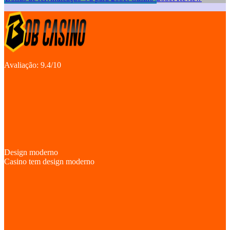
Avaliação:
9.4
/
10
Design moderno
Casino tem design moderno