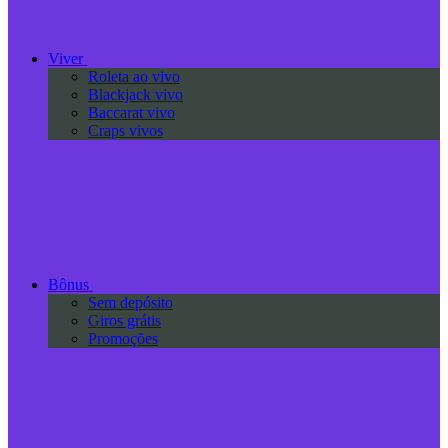
Viver
Roleta ao vivo
Blackjack vivo
Baccarat vivo
Craps vivos
Bônus
Sem depósito
Giros grátis
Promoções