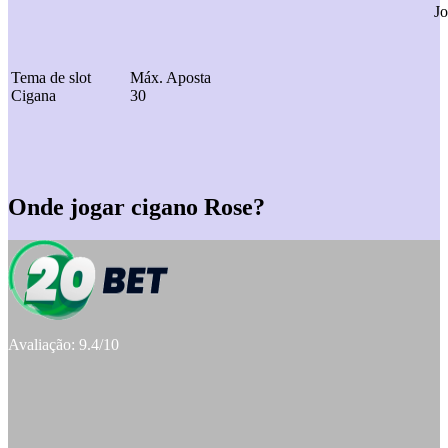
Jo
Tema de slot
Máx. Aposta
Cigana
30
Onde jogar cigano Rose?
Avaliação:
9.4
/
10