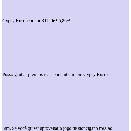
Gypsy Rose tem um RTP de 95,86%.
Posso ganhar prêmios reais em dinheiro em Gypsy Rose?
Sim. Se você quiser aproveitar o jogo de slot cigano rosa ao