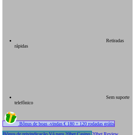
Retiradas
rápidas
Sem suporte
telefônico
Bônus de boas -vindas € 180 + 120 rodadas grátis
Bônus de reivindicação
Vá para 20bet Casino
20bet Review