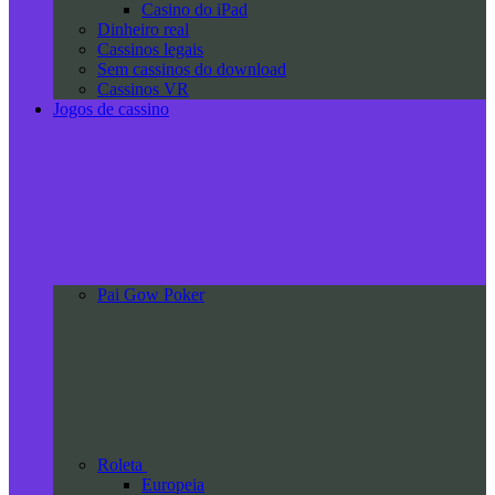
Casino do iPad
Dinheiro real
Cassinos legais
Sem cassinos do download
Cassinos VR
Jogos de cassino
Pai Gow Poker
Roleta
Europeia