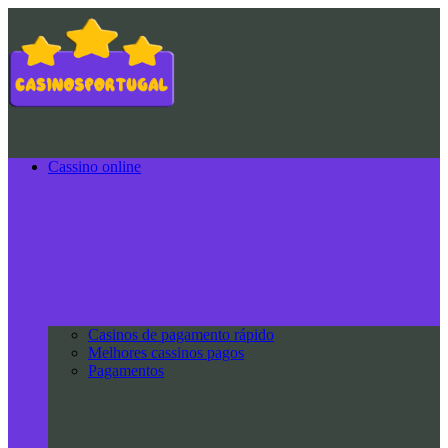
Cassino online
Casinos de pagamento rápido
Melhores cassinos pagos
Pagamentos