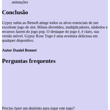
animações
Conclusão
Gypsy subiu ao Betsoft atinge todos os alvos essenciais de um
excelente jogo de slot. Bônus divertidos, multiplicadores, símbolos e
recursos fazem do jogo pop. O destaque do jogo é, é claro, sua
versão móvel. Gypsy Rose Togo é uma aventura deliciosa em
qualquer dispositivo.
Autor Daniel Bennet
Perguntas frequentes
Preciso fazer um depósito para jogar este jogo?