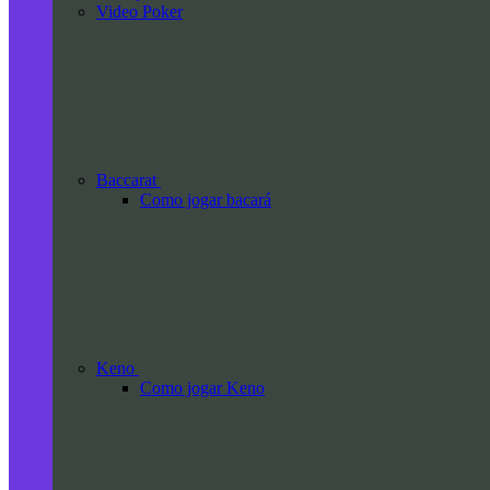
Video Poker
Baccarat
Como jogar bacará
Keno
Como jogar Keno