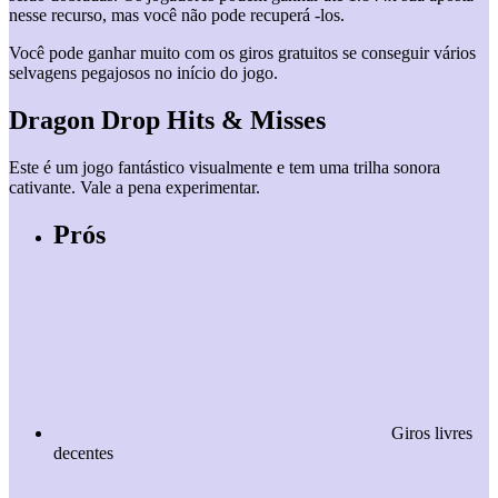
nesse recurso, mas você não pode recuperá -los.
Você pode ganhar muito com os giros gratuitos se conseguir vários
selvagens pegajosos no início do jogo.
Dragon Drop Hits & Misses
Este é um jogo fantástico visualmente e tem uma trilha sonora
cativante. Vale a pena experimentar.
Prós
Giros livres
decentes