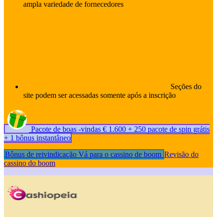
ampla variedade de fornecedores
Seções do
site podem ser acessadas somente após a inscrição
Pacote de boas -vindas € 1.600 + 250 pacote de spin grátis
+ 1 bônus instantâneo
Bônus de reivindicação
Vá para o cassino de boom
Revisão do
cassino do boom