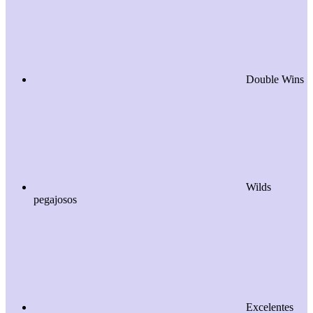
Double Wins
Wilds
pegajosos
Excelentes