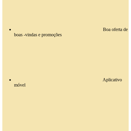
Boa oferta de
boas -vindas e promoções
Aplicativo
móvel