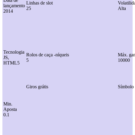
Data de
Linhas de slot
Volatilid
lançamento
25
Alta
2014
Tecnologia
Rolos de caça -níqueis
Máx. ga
JS,
5
10000
HTML5
Giros grátis
Símbolo
Min.
Aposta
0.1