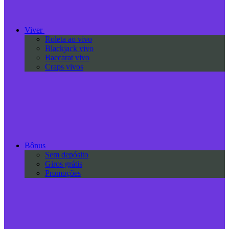
Viver
Roleta ao vivo
Blackjack vivo
Baccarat vivo
Craps vivos
Bônus
Sem depósito
Giros grátis
Promoções