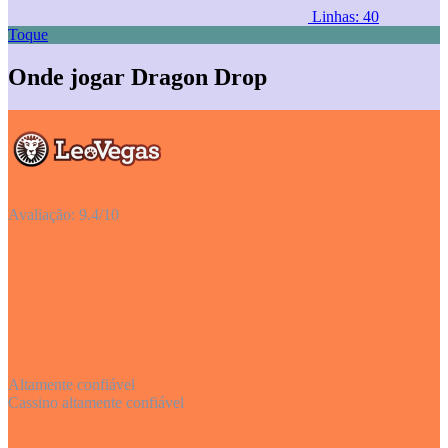
Linhas: 40
Toque
Onde jogar Dragon Drop
Avaliação:
9.4
/
10
Altamente confiável
Cassino altamente confiável