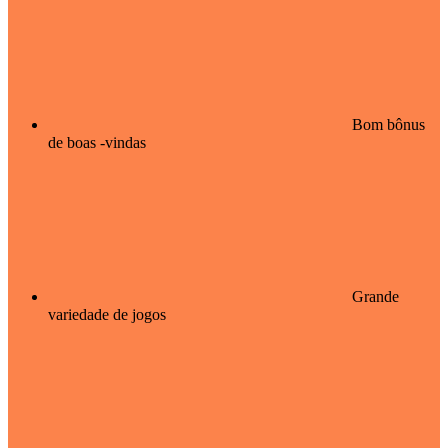
Bom bônus
de boas -vindas
Grande
variedade de jogos