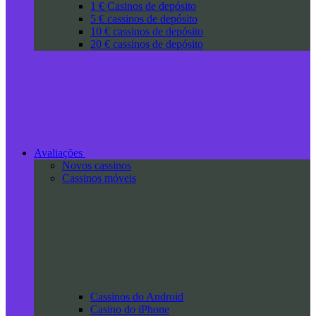
1 € Casinos de depósito
5 € cassinos de depósito
10 € cassinos de depósito
20 € cassinos de depósito
Avaliações
Novos cassinos
Cassinos móveis
Cassinos do Android
Casino do iPhone