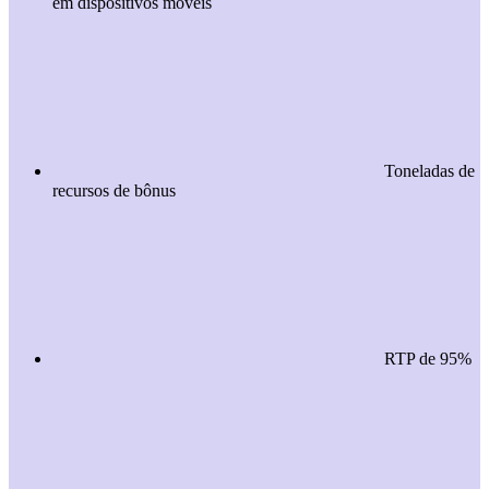
em dispositivos móveis
Toneladas de
recursos de bônus
RTP de 95%