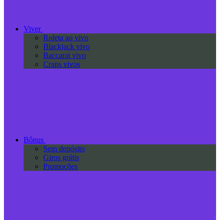
Viver
Roleta ao vivo
Blackjack vivo
Baccarat vivo
Craps vivos
Bônus
Sem depósito
Giros grátis
Promoções