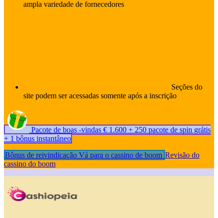
ampla variedade de fornecedores
Seções do
site podem ser acessadas somente após a inscrição
Pacote de boas -vindas € 1.600 + 250 pacote de spin grátis
+ 1 bônus instantâneo
Bônus de reivindicação
Vá para o cassino de boom
Revisão do
cassino do boom