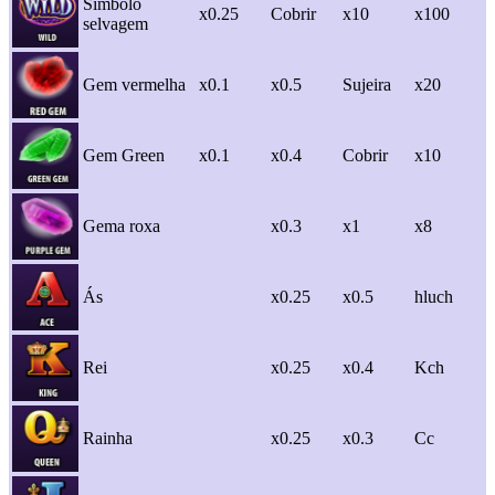
Símbolo
x0.25
Cobrir
x10
x100
selvagem
Gem vermelha
x0.1
x0.5
Sujeira
x20
Gem Green
x0.1
x0.4
Cobrir
x10
Gema roxa
x0.3
x1
x8
Ás
x0.25
x0.5
hluch
Rei
x0.25
x0.4
Kch
Rainha
x0.25
x0.3
Cc