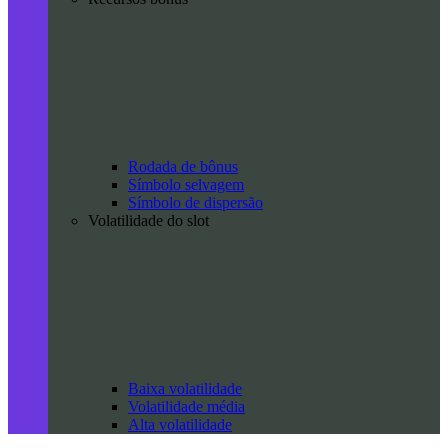
Rodada de bônus
Símbolo selvagem
Símbolo de dispersão
Volatilidade do slot
Baixa volatilidade
Volatilidade média
Alta volatilidade