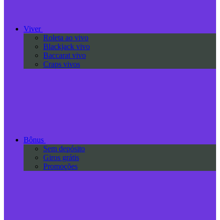
Viver
Roleta ao vivo
Blackjack vivo
Baccarat vivo
Craps vivos
Bônus
Sem depósito
Giros grátis
Promoções