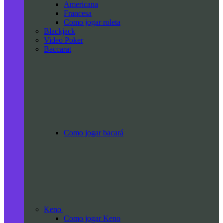
Americana
Francesa
Como jogar roleta
Blackjack
Video Poker
Baccarat
Como jogar bacará
Keno
Como jogar Keno