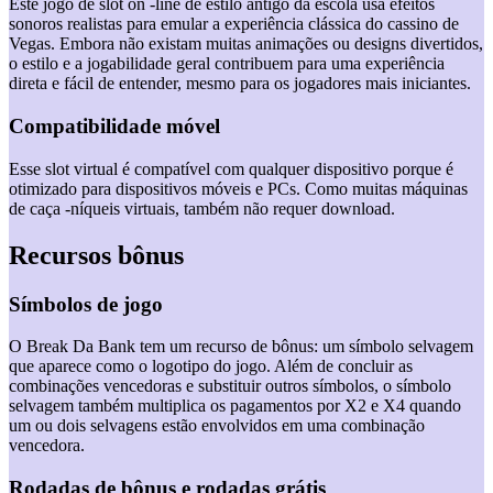
Este jogo de slot on -line de estilo antigo da escola usa efeitos
sonoros realistas para emular a experiência clássica do cassino de
Vegas. Embora não existam muitas animações ou designs divertidos,
o estilo e a jogabilidade geral contribuem para uma experiência
direta e fácil de entender, mesmo para os jogadores mais iniciantes.
Compatibilidade móvel
Esse slot virtual é compatível com qualquer dispositivo porque é
otimizado para dispositivos móveis e PCs. Como muitas máquinas
de caça -níqueis virtuais, também não requer download.
Recursos bônus
Símbolos de jogo
O Break Da Bank tem um recurso de bônus: um símbolo selvagem
que aparece como o logotipo do jogo. Além de concluir as
combinações vencedoras e substituir outros símbolos, o símbolo
selvagem também multiplica os pagamentos por X2 e X4 quando
um ou dois selvagens estão envolvidos em uma combinação
vencedora.
Rodadas de bônus e rodadas grátis