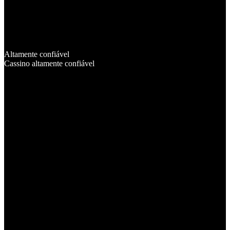
Altamente confiável
Cassino altamente confiável
Grande
coleção de jogos de cassino de provedores de primeira linha