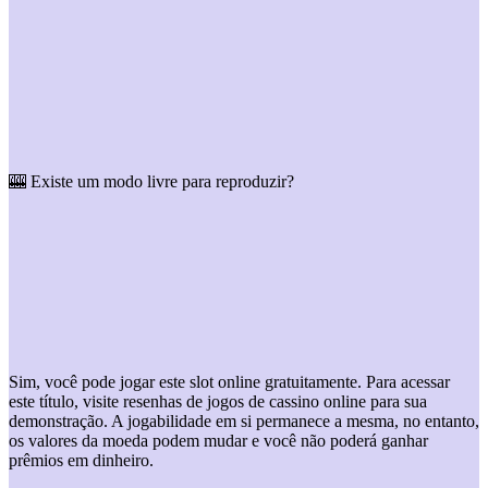
🎰 Existe um modo livre para reproduzir?
Sim, você pode jogar este slot online gratuitamente. Para acessar
este título, visite resenhas de jogos de cassino online para sua
demonstração. A jogabilidade em si permanece a mesma, no entanto,
os valores da moeda podem mudar e você não poderá ganhar
prêmios em dinheiro.