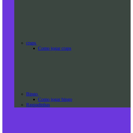
craps
Como jogar craps
Bingo
Como jogar bingo
Raspadinhas