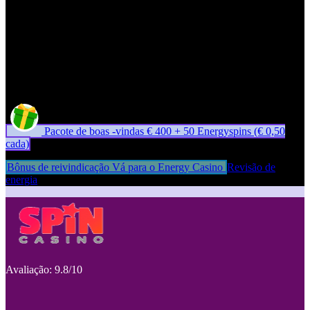
Suporte ao
cliente não disponível 24/7
Pacote de boas -vindas € 400 + 50 Energyspins (€ 0,50
cada)
Bônus de reivindicação
Vá para o Energy Casino
Revisão de
energia
Avaliação:
9.8
/
10