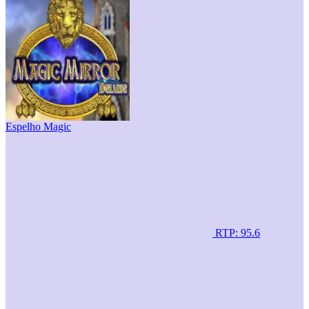
Espelho Magic
RTP: 95.6