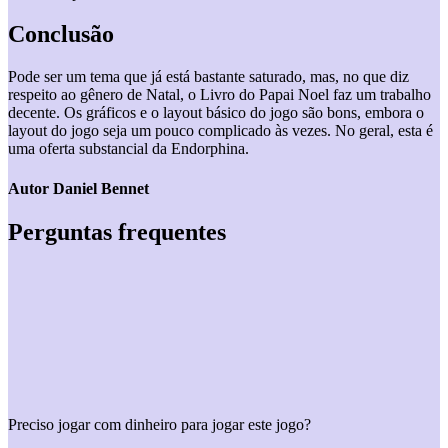
Conclusão
Pode ser um tema que já está bastante saturado, mas, no que diz
respeito ao gênero de Natal, o Livro do Papai Noel faz um trabalho
decente. Os gráficos e o layout básico do jogo são bons, embora o
layout do jogo seja um pouco complicado às vezes. No geral, esta é
uma oferta substancial da Endorphina.
Autor Daniel Bennet
Perguntas frequentes
Preciso jogar com dinheiro para jogar este jogo?