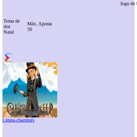
Jogo de
Tema de
Máx. Aposta
slot
50
Natal
Limpa-chaminés