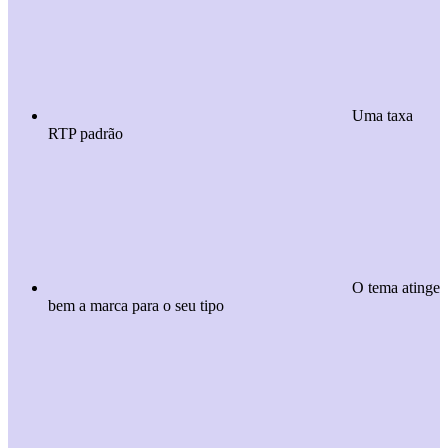
Uma taxa
RTP padrão
O tema atinge
bem a marca para o seu tipo