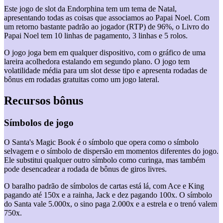
Este jogo de slot da Endorphina tem um tema de Natal,
apresentando todas as coisas que associamos ao Papai Noel. Com
um retorno bastante padrão ao jogador (RTP) de 96%, o Livro do
Papai Noel tem 10 linhas de pagamento, 3 linhas e 5 rolos.
O jogo joga bem em qualquer dispositivo, com o gráfico de uma
lareira acolhedora estalando em segundo plano. O jogo tem
volatilidade média para um slot desse tipo e apresenta rodadas de
bônus em rodadas gratuitas como um jogo lateral.
Recursos bônus
Símbolos de jogo
O Santa's Magic Book é o símbolo que opera como o símbolo
selvagem e o símbolo de dispersão em momentos diferentes do jogo.
Ele substitui qualquer outro símbolo como curinga, mas também
pode desencadear a rodada de bônus de giros livres.
O baralho padrão de símbolos de cartas está lá, com Ace e King
pagando até 150x e a rainha, Jack e dez pagando 100x. O símbolo
do Santa vale 5.000x, o sino paga 2.000x e a estrela e o trenó valem
750x.