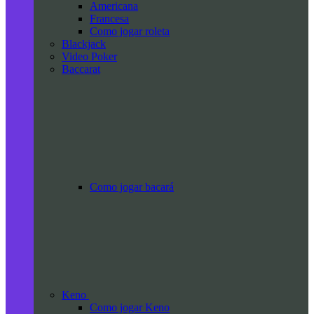
Americana
Francesa
Como jogar roleta
Blackjack
Video Poker
Baccarat
Como jogar bacará
Keno
Como jogar Keno