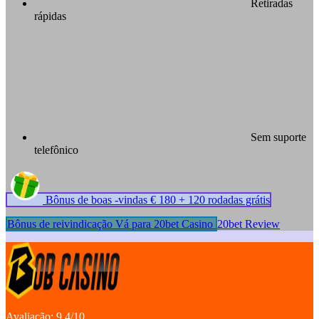
Retiradas
rápidas
Sem suporte
telefônico
Bônus de boas -vindas € 180 + 120 rodadas grátis
Bônus de reivindicação
Vá para 20bet Casino
20bet Review
Avaliação:
9.4
/
10