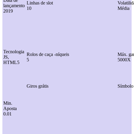
Data de
Linhas de slot
Volatili
lançamento
10
Média
2019
Tecnologia
Rolos de caça -níqueis
Máx. ga
JS,
5
5000X
HTML5
Giros grátis
Símbolo
Min.
Aposta
0.01