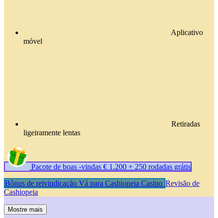
Aplicativo
móvel
Retiradas
ligeiramente lentas
Pacote de boas -vindas € 1.200 + 250 rodadas grátis
Bônus de reivindicação
Vá para Cashiopeia Casino
Revisão de
Cashiopeia
Mostre mais