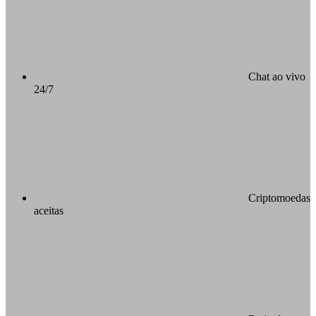
Chat ao vivo
24/7
Criptomoedas
aceitas