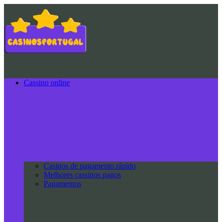
Cassino online
Casinos de pagamento rápido
Melhores cassinos pagos
Pagamentos