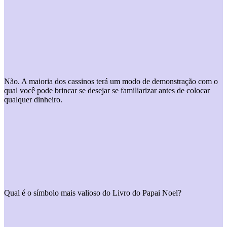
Não. A maioria dos cassinos terá um modo de demonstração com o
qual você pode brincar se desejar se familiarizar antes de colocar
qualquer dinheiro.
Qual é o símbolo mais valioso do Livro do Papai Noel?