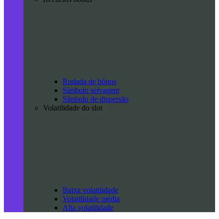
Rodada de bônus
Símbolo selvagem
Símbolo de dispersão
Volatilidade do slot
Baixa volatilidade
Volatilidade média
Alta volatilidade