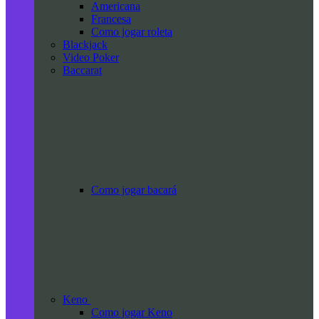
Americana
Francesa
Como jogar roleta
Blackjack
Video Poker
Baccarat
Como jogar bacará
Keno
Como jogar Keno