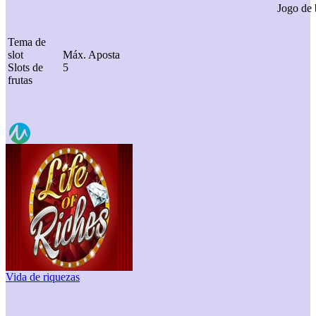
Jogo de
Tema de
slot
Máx. Aposta
Slots de
5
frutas
Vida de riquezas