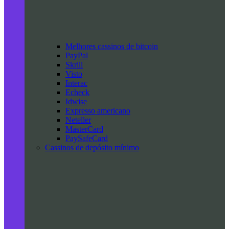
Melhores cassinos de bitcoin
PayPal
Skrill
Visto
Interac
Echeck
Idwise
Expresso americano
Neteller
MasterCard
PaySafeCard
Cassinos de depósito mínimo