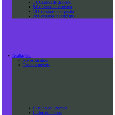
1 € Casinos de depósito
5 € cassinos de depósito
10 € cassinos de depósito
20 € cassinos de depósito
Avaliações
Novos cassinos
Cassinos móveis
Cassinos do Android
Casino do iPhone