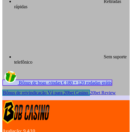
Retiradas
rápidas
Sem suporte
telefônico
Bônus de boas -vindas € 180 + 120 rodadas grátis
Bônus de reivindicação
Vá para 20bet Casino
20bet Review
Avaliação:
9.4
/
10