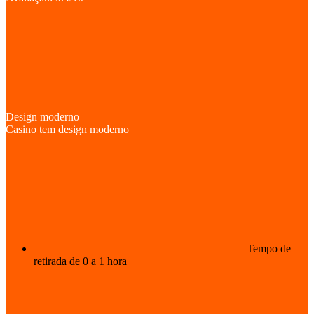
Design moderno
Casino tem design moderno
Tempo de
retirada de 0 a 1 hora