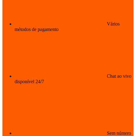
Vários
métodos de pagamento
Chat ao vivo
disponível 24/7
Sem número