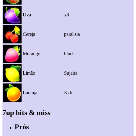
Uva
x8
Cereja
paralisia
Morango
hluch
Limão
Sujeira
Laranja
Kch
7up hits & miss
Prós