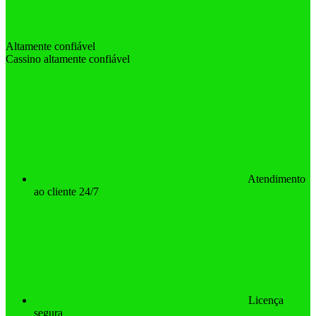
Altamente confiável
Cassino altamente confiável
Atendimento
ao cliente 24/7
Licença
segura