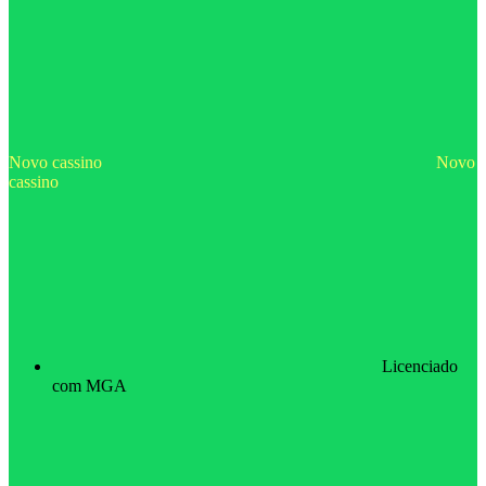
Novo cassino
Novo
cassino
Licenciado
com MGA