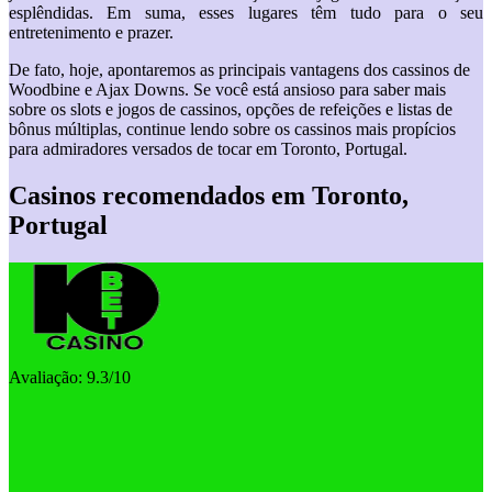
esplêndidas. Em suma, esses lugares têm tudo para o seu
entretenimento e prazer.
De fato, hoje, apontaremos as principais vantagens dos cassinos de
Woodbine e Ajax Downs. Se você está ansioso para saber mais
sobre os slots e jogos de cassinos, opções de refeições e listas de
bônus múltiplas, continue lendo sobre os cassinos mais propícios
para admiradores versados de tocar em Toronto, Portugal.
Casinos recomendados em Toronto,
Portugal
Avaliação:
9.3
/
10