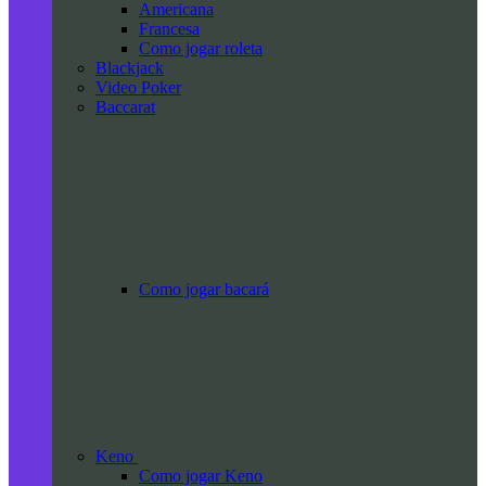
Americana
Francesa
Como jogar roleta
Blackjack
Video Poker
Baccarat
Como jogar bacará
Keno
Como jogar Keno