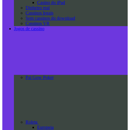
Casino do iPad
Dinheiro real
Cassinos legais
Sem cassinos do download
Cassinos VR
Jogos de cassino
Pai Gow Poker
Roleta
Europeia