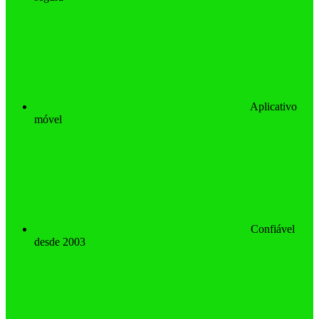
Aplicativo
móvel
Confiável
desde 2003