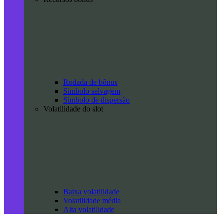
Rodada de bônus
Símbolo selvagem
Símbolo de dispersão
Volatilidade do slot
Baixa volatilidade
Volatilidade média
Alta volatilidade