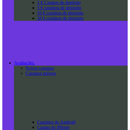
1 € Casinos de depósito
5 € cassinos de depósito
10 € cassinos de depósito
20 € cassinos de depósito
Avaliações
Novos cassinos
Cassinos móveis
Cassinos do Android
Casino do iPhone