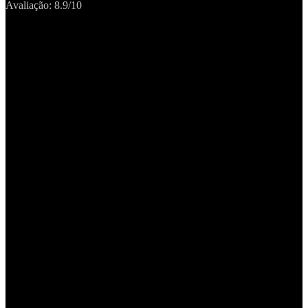
Avaliação:
8.9
/
10
Produtos para
jogos de alta qualidade com exclusivos
Excelente
cassino ao vivo