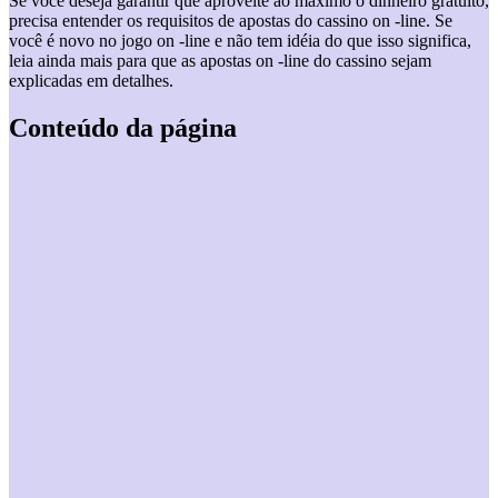
Se você deseja garantir que aproveite ao máximo o dinheiro gratuito,
precisa entender os requisitos de apostas do cassino on -line. Se
você é novo no jogo on -line e não tem idéia do que isso significa,
leia ainda mais para que as apostas on -line do cassino sejam
explicadas em detalhes.
Conteúdo da página