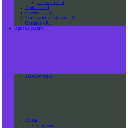
Casino do iPad
Dinheiro real
Cassinos legais
Sem cassinos do download
Cassinos VR
Jogos de cassino
Pai Gow Poker
Roleta
Europeia