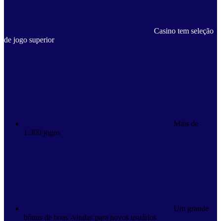
Casino tem seleção
de jogo superior
Mais de
1.300 jogos
Um grande
bônus de boas -vindas para novos usuários