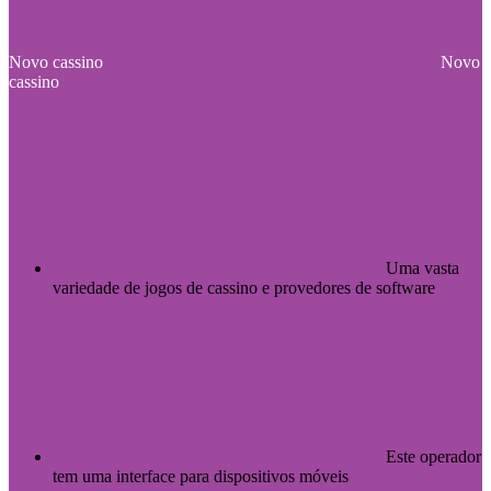
Novo cassino
Novo
cassino
Uma vasta
variedade de jogos de cassino e provedores de software
Este operador
tem uma interface para dispositivos móveis