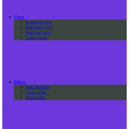
Viver
Roleta ao vivo
Blackjack vivo
Baccarat vivo
Craps vivos
Bônus
Sem depósito
Giros grátis
Promoções