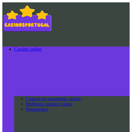
Cassino online
Casinos de pagamento rápido
Melhores cassinos pagos
Pagamentos