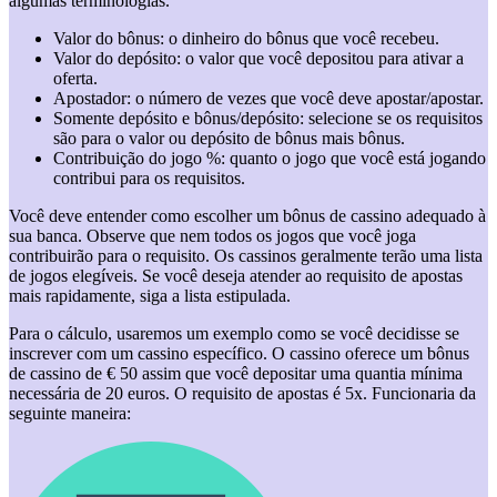
algumas terminologias.
Valor do bônus: o dinheiro do bônus que você recebeu.
Valor do depósito: o valor que você depositou para ativar a
oferta.
Apostador: o número de vezes que você deve apostar/apostar.
Somente depósito e bônus/depósito: selecione se os requisitos
são para o valor ou depósito de bônus mais bônus.
Contribuição do jogo %: quanto o jogo que você está jogando
contribui para os requisitos.
Você deve entender como escolher um bônus de cassino adequado à
sua banca. Observe que nem todos os jogos que você joga
contribuirão para o requisito. Os cassinos geralmente terão uma lista
de jogos elegíveis. Se você deseja atender ao requisito de apostas
mais rapidamente, siga a lista estipulada.
Para o cálculo, usaremos um exemplo como se você decidisse se
inscrever com um cassino específico. O cassino oferece um bônus
de cassino de € 50 assim que você depositar uma quantia mínima
necessária de 20 euros. O requisito de apostas é 5x. Funcionaria da
seguinte maneira: