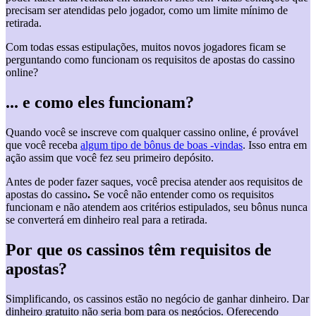
precisam ser atendidas pelo jogador, como um limite mínimo de
retirada.
Com todas essas estipulações, muitos novos jogadores ficam se
perguntando como funcionam os requisitos de apostas do cassino
online?
... e como eles funcionam?
Quando você se inscreve com qualquer cassino online, é provável
que você receba
algum tipo de bônus de boas -vindas
. Isso entra em
ação assim que você fez seu primeiro depósito.
Antes de poder fazer saques, você precisa atender aos requisitos de
apostas do cassino
.
Se você não entender como os requisitos
funcionam e não atendem aos critérios estipulados, seu bônus nunca
se converterá em dinheiro real para a retirada.
Por que os cassinos têm requisitos de
apostas?
Simplificando, os cassinos estão no negócio de ganhar dinheiro. Dar
dinheiro gratuito não seria bom para os negócios. Oferecendo