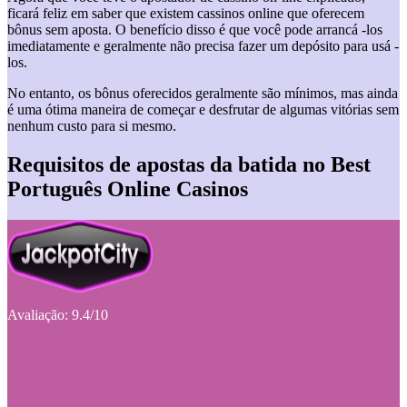
ficará feliz em saber que existem cassinos online que oferecem
bônus sem aposta. O benefício disso é que você pode arrancá -los
imediatamente e geralmente não precisa fazer um depósito para usá -
los.
No entanto, os bônus oferecidos geralmente são mínimos, mas ainda
é uma ótima maneira de começar e desfrutar de algumas vitórias sem
nenhum custo para si mesmo.
Requisitos de apostas da batida no Best
Português Online Casinos
Avaliação:
9.4
/
10