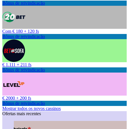
Bônus de reivindicação
Com € 180 + 120 fs
Bônus de reivindicação
€ 1.111 + 211 fs
Bônus de reivindicação
€ 2000 + 200 fs
Bônus de reivindicação
Mostrar todos os novos cassinos
Ofertas mais recentes