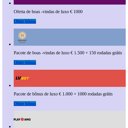
Oferta de boas -vindas de luxo € 1000
Obter bônus
Pacote de boas -vindas de luxo € 1.500 + 150 rodadas grátis
Obter bônus
Pacote de bônus de luxo € 1.000 + 1000 rodadas grátis
Obter bônus