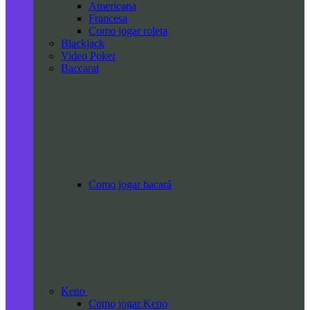
Americana
Francesa
Como jogar roleta
Blackjack
Video Poker
Baccarat
Como jogar bacará
Keno
Como jogar Keno