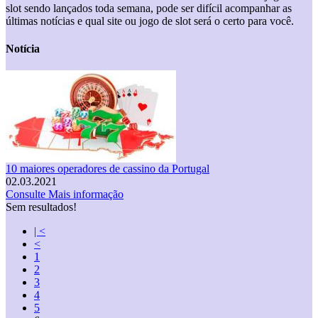
slot sendo lançados toda semana, pode ser difícil acompanhar as
últimas notícias e qual site ou jogo de slot será o certo para você.
Notícia
10 maiores operadores de cassino da Portugal
02.03.2021
Consulte Mais informação
Sem resultados!
| <
<
1
2
3
4
5