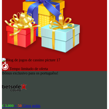
Tempo limitado de oferta
Bônus exclusivo para os portuguêss!
€ 3.000
+
50
Giros grátis