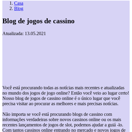
Casa
Blog
Blog de jogos de cassino
Atualizada:
13.05.2021
Você está procurando todas as notícias mais recentes e atualizadas
no mundo dos jogos de jogo online? Então você veio ao lugar certo!
Nosso blog de jogos de cassino online é o único lugar que você
precisa visitar ao procurar as melhores e mais precisas notícias.
Não importa se você está procurando blogs de cassino com
informações verdadeiras sobre novos cassinos online ou os mais
recentes lançamentos de jogos de slot, podemos ajudar a guiá -lo.
Com tantos cassinos online entrando no mercado e novos jogos de