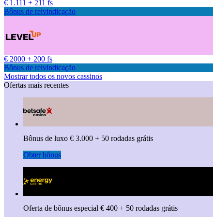
€ 1.111 + 211 fs
Bônus de reivindicação
€ 2000 + 200 fs
Bônus de reivindicação
Mostrar todos os novos cassinos
Ofertas mais recentes
Bônus de luxo € 3.000 + 50 rodadas grátis
Obter bônus
Oferta de bônus especial € 400 + 50 rodadas grátis