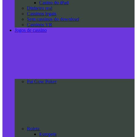
Casino do iPad
Dinheiro real
Cassinos legais
Sem cassinos do download
Cassinos VR
Jogos de cassino
Pai Gow Poker
Roleta
Europeia