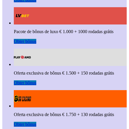
Pacote de bônus de luxo € 1.000 + 1000 rodadas grátis
Obter bônus
Oferta exclusiva de bônus € 1.500 + 150 rodadas grátis
Obter bônus
Oferta exclusiva de bônus € 1.750 + 130 rodadas grátis
Obter bônus