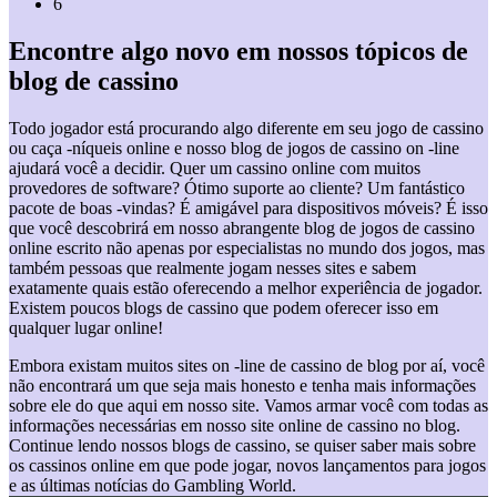
6
Encontre algo novo em nossos tópicos de
blog de cassino
Todo jogador está procurando algo diferente em seu jogo de cassino
ou caça -níqueis online e nosso blog de jogos de cassino on -line
ajudará você a decidir. Quer um cassino online com muitos
provedores de software? Ótimo suporte ao cliente? Um fantástico
pacote de boas -vindas? É amigável para dispositivos móveis? É isso
que você descobrirá em nosso abrangente blog de jogos de cassino
online escrito não apenas por especialistas no mundo dos jogos, mas
também pessoas que realmente jogam nesses sites e sabem
exatamente quais estão oferecendo a melhor experiência de jogador.
Existem poucos blogs de cassino que podem oferecer isso em
qualquer lugar online!
Embora existam muitos sites on -line de cassino de blog por aí, você
não encontrará um que seja mais honesto e tenha mais informações
sobre ele do que aqui em nosso site. Vamos armar você com todas as
informações necessárias em nosso site online de cassino no blog.
Continue lendo nossos blogs de cassino, se quiser saber mais sobre
os cassinos online em que pode jogar, novos lançamentos para jogos
e as últimas notícias do Gambling World.