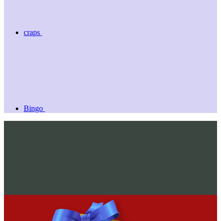
craps
Bingo