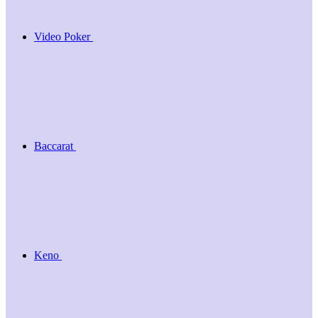
Video Poker
Baccarat
Keno