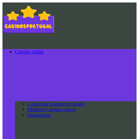
Cassino online
Casinos de pagamento rápido
Melhores cassinos pagos
Pagamentos