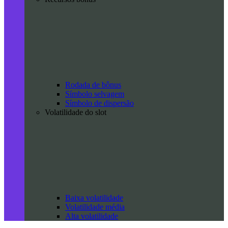
Rodada de bônus
Símbolo selvagem
Símbolo de dispersão
Volatilidade do slot
Baixa volatilidade
Volatilidade média
Alta volatilidade