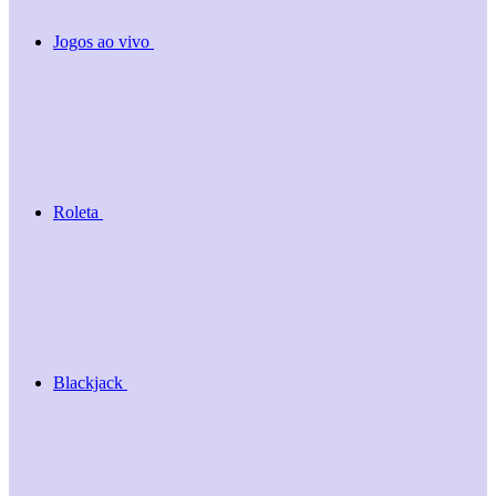
Jogos ao vivo
Roleta
Blackjack