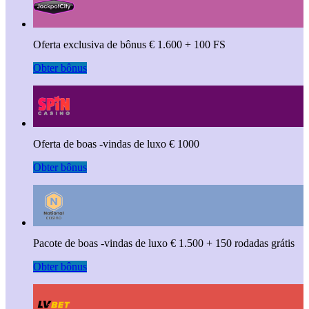
Oferta exclusiva de bônus € 1.600 + 100 FS
Obter bônus
Oferta de boas -vindas de luxo € 1000
Obter bônus
Pacote de boas -vindas de luxo € 1.500 + 150 rodadas grátis
Obter bônus