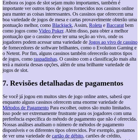
Embora os jogos de slot sejam muito importantes, também é
importante ver outros tipos de jogos fornecidos nos cassinos online
para manter as coisas interessantes. Os cassinos que oferecem uma
boa variedade de jogos de mesa e cartas provavelmente obterão uma
pontuação melhor, como
Blackjack
, Assim,
Roleta
e
Baccarat
bem
como jogos como
Video Poker
. Além disso, para obter a melhor
pontuação que o cassino deve ter uma seção ao vivo, onde os
jogadores podem acessar uma variedade de
Jogos ao vivo de cassino
de fornecedores de software brilhantes, como o Evolution Gaming e
o Netent. Por fim, alguns cassinos também oferecerão outros tipos
de jogos, como
raspadinhas
. O cassino com a classificação mais alta
terá a maioria dessas opções, além de uma brilhante variedade de
jogos de slot.
7. Revisões detalhadas de pagamentos
Se você já jogou em muitos sites de jogo online antes, saberá que
enquanto alguns cassinos oferecem uma enorme variedade de
Métodos de Pagamento
Para escolher, outros são muito limitados.
Isso pode ser extremamente frustrante para os jogadores com uma
preferência específica do método de pagamento que não é oferecida.
Nossas análises analisam o número de métodos de pagamento
disponíveis e os diferentes tipos oferecidos. Por exemplo, gostamos
de ver uma variedade de
cartão de débito
, cartões de crédito,