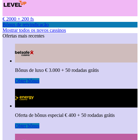
€ 2000 + 200 fs
Bônus de reivindicação
Mostrar todos os novos cassinos
Ofertas mais recentes
Bônus de luxo € 3.000 + 50 rodadas grátis
Obter bônus
Oferta de bônus especial € 400 + 50 rodadas grátis
Obter bônus