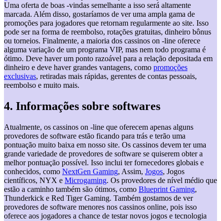
Uma oferta de boas -vindas semelhante a isso será altamente
marcada. Além disso, gostaríamos de ver uma ampla gama de
promoções para jogadores que retornam regularmente ao site. Isso
pode ser na forma de reembolso, rotações gratuitas, dinheiro bônus
ou torneios. Finalmente, a maioria dos cassinos on -line oferece
alguma variação de um programa VIP, mas nem todo programa é
ótimo. Deve haver um ponto razoável para a relação depositada em
dinheiro e deve haver grandes vantagens, como
promoções
exclusivas
, retiradas mais rápidas, gerentes de contas pessoais,
reembolso e muito mais.
4. Informações sobre softwares
Atualmente, os cassinos on -line que oferecem apenas alguns
provedores de software estão ficando para trás e terão uma
pontuação muito baixa em nosso site. Os cassinos devem ter uma
grande variedade de provedores de software se quiserem obter a
melhor pontuação possível. Isso inclui ter fornecedores globais e
conhecidos, como
NextGen Gaming
, Assim,
Jogos
, Jogos
científicos, NYX e
Microgaming
. Os provedores de nível médio que
estão a caminho também são ótimos, como
Blueprint Gaming
,
Thunderkick e Red Tiger Gaming. Também gostamos de ver
provedores de software menores nos cassinos online, pois isso
oferece aos jogadores a chance de testar novos jogos e tecnologia