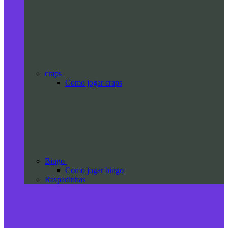
craps
Como jogar craps
Bingo
Como jogar bingo
Raspadinhas