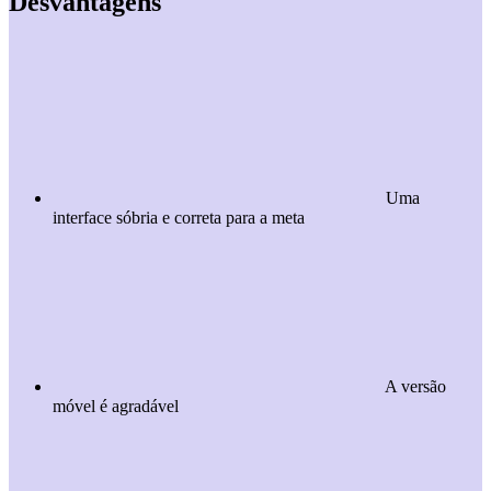
Desvantagens
Uma
interface sóbria e correta para a meta
A versão
móvel é agradável