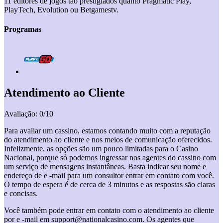
11 editores de jogos tão prestigiados quanto Pragmatic Play,
PlayTech, Evolution ou Betgamestv.
Programas
Atendimento ao Cliente
Avaliação:
0
/
10
Para avaliar um cassino, estamos contando muito com a reputação
do atendimento ao cliente e nos meios de comunicação oferecidos.
Infelizmente, as opções são um pouco limitadas para o Casino
Nacional, porque só podemos ingressar nos agentes do cassino com
um serviço de mensagens instantâneas. Basta indicar seu nome e
endereço de e -mail para um consultor entrar em contato com você.
O tempo de espera é de cerca de 3 minutos e as respostas são claras
e concisas.
Você também pode entrar em contato com o atendimento ao cliente
por e -mail em
support@nationalcasino.com
. Os agentes que