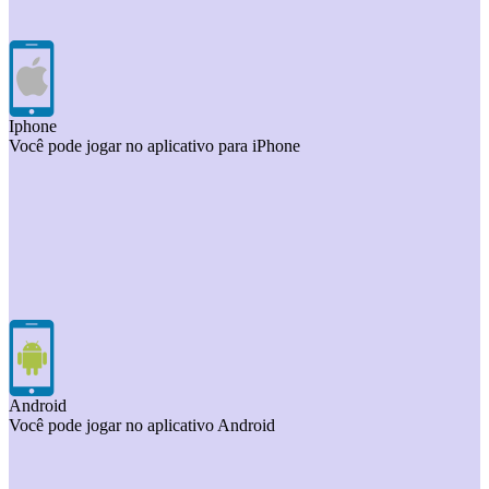
Iphone
Você pode jogar no aplicativo para iPhone
Android
Você pode jogar no aplicativo Android