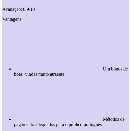
Avaliação:
8.9
/
10
Vantagens
Um bônus de
boas -vindas muito atraente
Métodos de
pagamento adequados para o público português