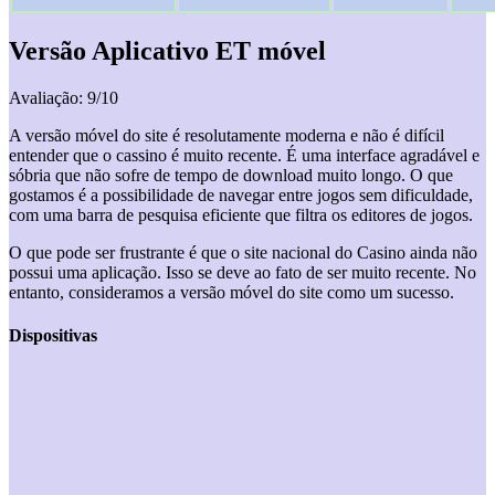
Versão Aplicativo ET móvel
Avaliação:
9
/
10
A versão móvel do site é resolutamente moderna e não é difícil
entender que o cassino é muito recente. É uma interface agradável e
sóbria que não sofre de tempo de download muito longo. O que
gostamos é a possibilidade de navegar entre jogos sem dificuldade,
com uma barra de pesquisa eficiente que filtra os editores de jogos.
O que pode ser frustrante é que o site nacional do Casino ainda não
possui uma aplicação. Isso se deve ao fato de ser muito recente. No
entanto, consideramos a versão móvel do site como um sucesso.
Dispositivas