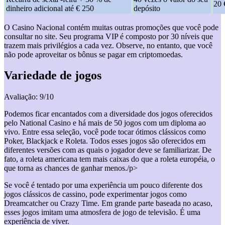
20 
dinheiro adicional até € 250
depósito
O Casino Nacional contém muitas outras promoções que você pode
consultar no site. Seu programa VIP é composto por 30 níveis que
trazem mais privilégios a cada vez. Observe, no entanto, que você
não pode aproveitar os bônus se pagar em criptomoedas.
Variedade de jogos
Avaliação:
9
/
10
Podemos ficar encantados com a diversidade dos jogos oferecidos
pelo National Casino e há mais de 50 jogos com um diploma ao
vivo. Entre essa seleção, você pode tocar ótimos clássicos como
Poker, Blackjack e Roleta. Todos esses jogos são oferecidos em
diferentes versões com as quais o jogador deve se familiarizar. De
fato, a roleta americana tem mais caixas do que a roleta européia, o
que torna as chances de ganhar menos./p>
Se você é tentado por uma experiência um pouco diferente dos
jogos clássicos de cassino, pode experimentar jogos como
Dreamcatcher ou Crazy Time. Em grande parte baseada no acaso,
esses jogos imitam uma atmosfera de jogo de televisão. É uma
experiência de viver.