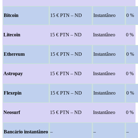
Bitcoin
15 € PTN – ND
Instantâneo
0 %
Litecoin
15 € PTN – ND
Instantâneo
0 %
Ethereum
15 € PTN – ND
Instantâneo
0 %
Astropay
15 € PTN – ND
Instantâneo
0 %
Flexepin
15 € PTN – ND
Instantâneo
0 %
Neosurf
15 € PTN – ND
Instantâneo
0 %
Bancário instantâneo
–
–
–