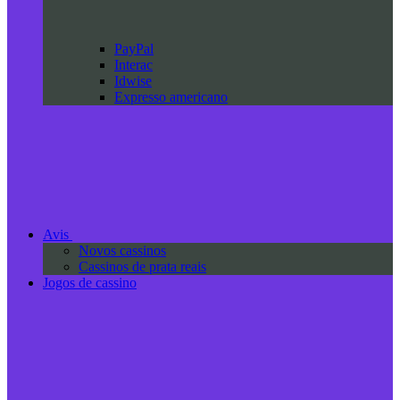
PayPal
Interac
Idwise
Expresso americano
Avis
Novos cassinos
Cassinos de prata reais
Jogos de cassino