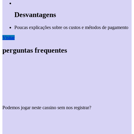
Desvantagens
Poucas explicações sobre os custos e métodos de pagamento
Visitar
perguntas frequentes
Podemos jogar neste cassino sem nos registrar?