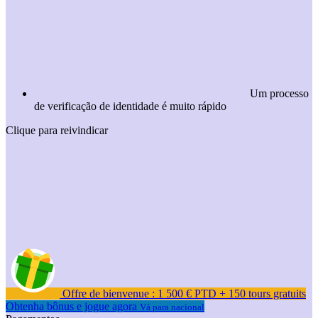
Um processo
de verificação de identidade é muito rápido
Clique para reivindicar
Offre de bienvenue : 1 500 € PTD + 150 tours gratuits
Obtenha bônus e jogue agora
Vá para nacional