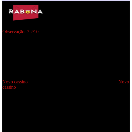
Observação:
7.2
/
10
Novo cassino
Novo
cassino