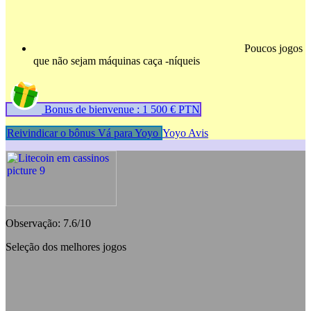
Poucos jogos
que não sejam máquinas caça -níqueis
Bonus de bienvenue : 1 500 € PTN
Reivindicar o bônus
Vá para Yoyo
Yoyo Avis
Observação:
7.6
/
10
Seleção dos melhores jogos