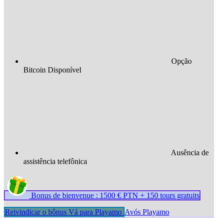
Opção
Bitcoin Disponível
Ausência de
assistência telefônica
Bonus de bienvenue : 1500 € PTN + 150 tours gratuits
Reivindicar o bônus
Vá para Playamo
Avós Playamo