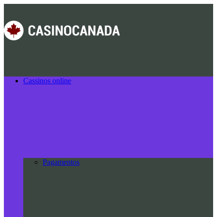
Cassinos online
Pagamentos