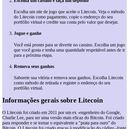
Escolha um cassino e faça um depósito
Escolha um site de jogo que aceite o Litecoin. Veja o método
do Litecoin como pagamento, copie o endereço do seu
portfólio virtual e credite sua conta pelo valor que desejar.
Jogue e ganhe
Você está pronto para se divertir no cassino. Escolha um jogo
que você gosta e tenha uma quantidade respeitável antes de ir
para a próxima etapa.
Remova seus ganhos
Saboreie sua vitória e remova seus ganhos. Escolha Litecoin
como método de retirada e registre o endereço do seu
portfólio virtual.
Informações gerais sobre Litecoin
O Litecoin foi criado em 2011 por um ex -engenheiro do Google,
Charlie Lee, para ser uma versão mais eficaz do Bitcoin. Foi criado
para responder e se tornar o equivalente a "prata para ouro" do
Bitcoin. O Litecoin foi criado graças à modificação do código -fonte