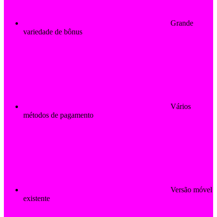
Grande
variedade de bônus
Vários
métodos de pagamento
Versão móvel
existente