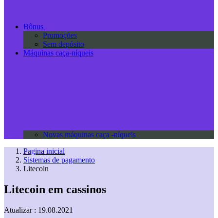
Bônus
Promoções
Sem depósito
Máquinas caça-níqueis
Novas máquinas caça -níqueis
Pagina inicial
Sistemas de pagamento
Litecoin
Litecoin em cassinos
Atualizar :
19.08.2021