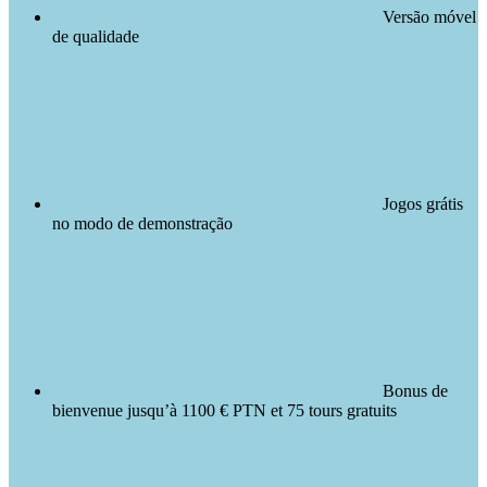
Versão móvel
de qualidade
Jogos grátis
no modo de demonstração
Bonus de
bienvenue jusqu’à 1100 € PTN et 75 tours gratuits