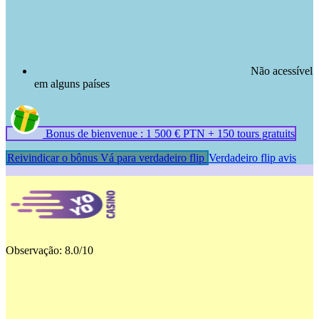
Não acessível
em alguns países
Bonus de bienvenue : 1 500 € PTN + 150 tours gratuits
Reivindicar o bônus
Vá para verdadeiro flip
Verdadeiro flip avis
Observação:
8.0
/
10