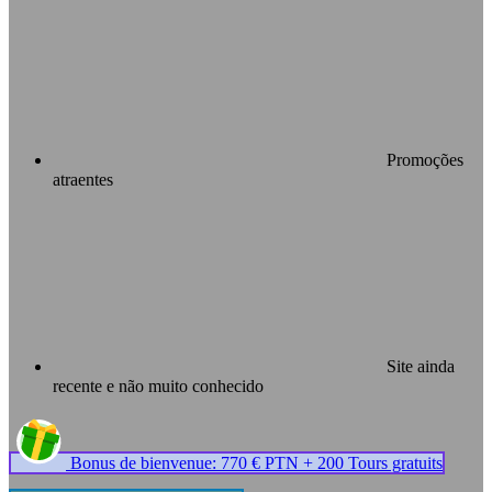
Promoções
atraentes
Site ainda
recente e não muito conhecido
Bonus de bienvenue: 770 € PTN + 200 Tours gratuits