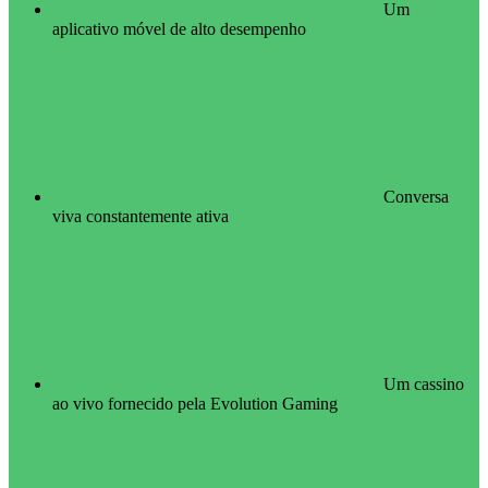
Um
aplicativo móvel de alto desempenho
Conversa
viva constantemente ativa
Um cassino
ao vivo fornecido pela Evolution Gaming