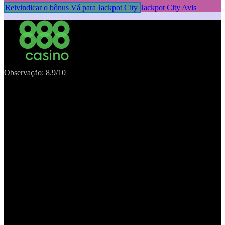
Reivindicar o bônus
Vá para Jackpot City
Jackpot City Avis
Observação:
8.9
/
10
Bônus sem
depósito