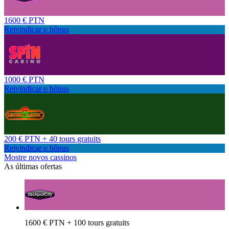
1600 € PTN
Reivindicar o bônus
1000 € PTN
Reivindicar o bônus
200 € PTN + 40 tours gratuits
Reivindicar o bônus
Mostre novos cassinos
As últimas ofertas
1600 € PTN + 100 tours gratuits