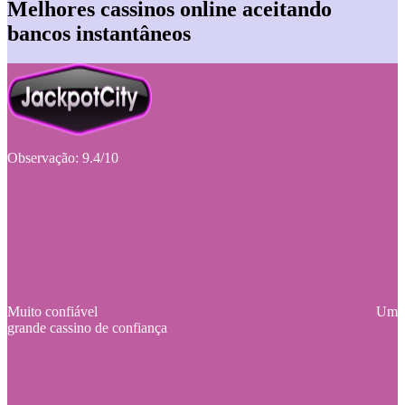
Melhores cassinos online aceitando
bancos instantâneos
Observação:
9.4
/
10
Muito confiável
Um
grande cassino de confiança