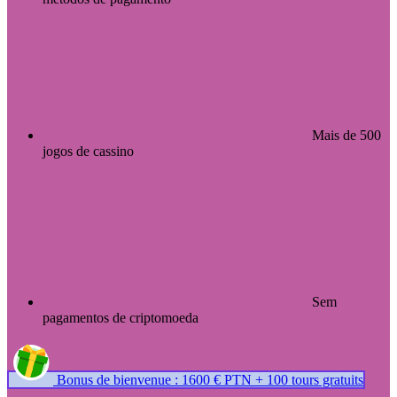
Mais de 500
jogos de cassino
Sem
pagamentos de criptomoeda
Bonus de bienvenue : 1600 € PTN + 100 tours gratuits