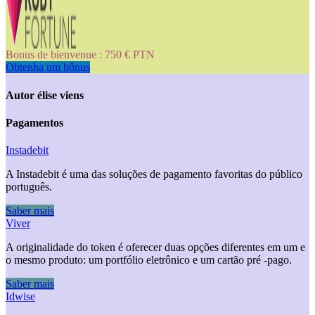
Bonus de bienvenue : 750 € PTN
Obtenha um bônus
Autor élise viens
Pagamentos
Instadebit
A Instadebit é uma das soluções de pagamento favoritas do público
português.
Saber mais
Viver
A originalidade do token é oferecer duas opções diferentes em um e
o mesmo produto: um portfólio eletrônico e um cartão pré -pago.
Saber mais
Idwise