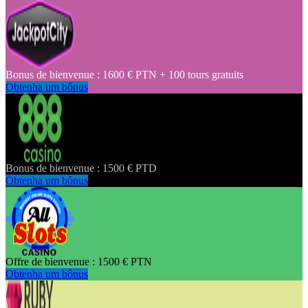
Bonus de bienvenue : 1600 € PTN + 100 tours gratuits
Obtenha um bônus
Bonus de bienvenue : 1500 € PTD
Obtenha um bônus
Offre de bienvenue : 1500 € PTN
Obtenha um bônus