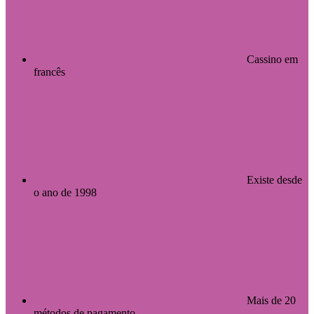
Cassino em
francês
Existe desde
o ano de 1998
Mais de 20
métodos de pagamento