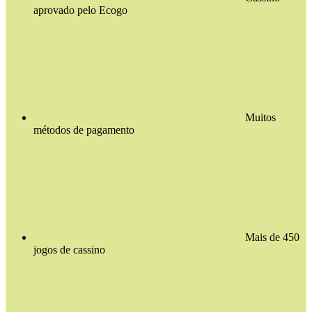
aprovado pelo Ecogo
Muitos
métodos de pagamento
Mais de 450
jogos de cassino