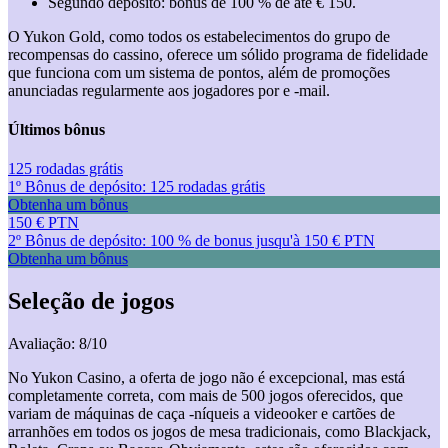
Segundo depósito: bônus de 100 % de até € 150.
O Yukon Gold, como todos os estabelecimentos do grupo de
recompensas do cassino, oferece um sólido programa de fidelidade
que funciona com um sistema de pontos, além de promoções
anunciadas regularmente aos jogadores por e -mail.
Últimos bônus
125 rodadas grátis
1º Bônus de depósito:
125 rodadas grátis
Obtenha um bônus
150 € PTN
2º Bônus de depósito:
100 % de bonus jusqu'à 150 € PTN
Obtenha um bônus
Seleção de jogos
Avaliação:
8
/
10
No Yukon Casino, a oferta de jogo não é excepcional, mas está
completamente correta, com mais de 500 jogos oferecidos, que
variam de máquinas de caça -níqueis a videooker e cartões de
arranhões em todos os jogos de mesa tradicionais, como Blackjack,