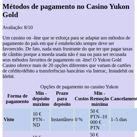
Métodos de pagamento no Casino Yukon
Gold
Avaliação:
8
/
10
Um cassino on -line que se esforça para se adaptar aos métodos de
pagamento do país em que é estabelecido sempre deve ser
favorecido. De fato, nada mais frustrante do que ter que pagar taxas
de câmbio porque a moeda usada não é sua ou para ser recusada
seus métodos favoritos de pagamento on -line! O Yukon Gold
Casino oferece mais de 20 opções diferentes que variam de cartões
de crédito/débito a transferências bancárias via Interac, Instadebit ou
Idebit.
Opções de pagamento no cassino Yukon
Min -
Prazo
Min -
Forma de
depósito
para
Custos
Remoção
Cancelamen
pagamento
máximo
depósito
máxima
50 €
10 €
PTN–10
Visto
PTN–
Instantâneo
0 %
1–5 dias
000 €
ND
PTN
50 €