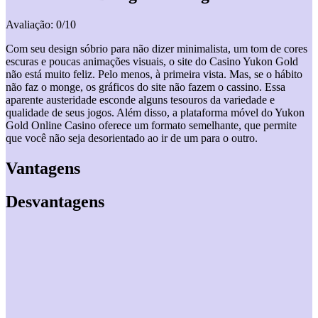
Avaliação:
0
/
10
Com seu design sóbrio para não dizer minimalista, um tom de cores
escuras e poucas animações visuais, o site do Casino Yukon Gold
não está muito feliz. Pelo menos, à primeira vista. Mas, se o hábito
não faz o monge, os gráficos do site não fazem o cassino. Essa
aparente austeridade esconde alguns tesouros da variedade e
qualidade de seus jogos. Além disso, a plataforma móvel do Yukon
Gold Online Casino oferece um formato semelhante, que permite
que você não seja desorientado ao ir de um para o outro.
Vantagens
Desvantagens