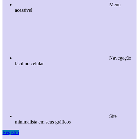
Menu
acessível
Navegação
fácil no celular
Site
minimalista em seus gráficos
Registro