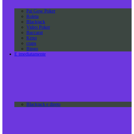
Pai Gow Poker
Roleta
Blackjack
Video Poker
Baccarat
Keno
craps
Bingo
E imediatamente
Blackjack e direto