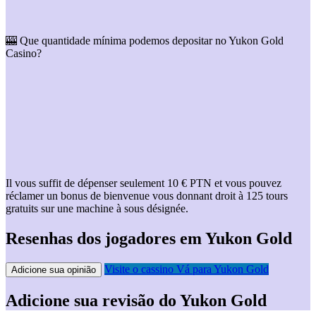
🎰 Que quantidade mínima podemos depositar no Yukon Gold
Casino?
Il vous suffit de dépenser seulement 10 € PTN et vous pouvez
réclamer un bonus de bienvenue vous donnant droit à 125 tours
gratuits sur une machine à sous désignée.
Resenhas dos jogadores em Yukon Gold
Visite o cassino
Vá para Yukon Gold
Adicione sua opinião
Adicione sua revisão do Yukon Gold