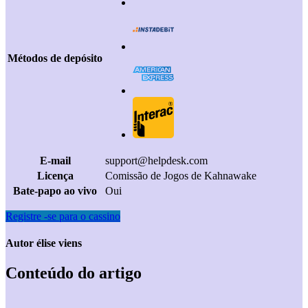
Métodos de depósito
E-mail
support@helpdesk.com
Licença
Comissão de Jogos de Kahnawake
Bate-papo ao vivo
Oui
Registre -se para o cassino
Autor élise viens
Conteúdo do artigo