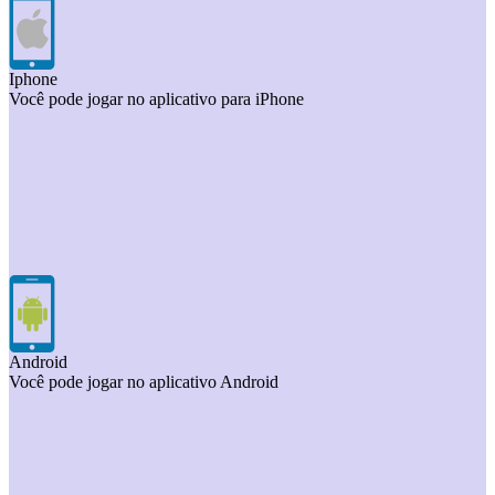
Iphone
Você pode jogar no aplicativo para iPhone
Android
Você pode jogar no aplicativo Android