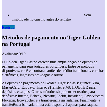
Sem
visibilidade no cassino antes do registro
Registro
Métodos de pagamento no Tiger Golden
na Portugal
Avaliação:
9
/
10
O Golden Tiger Casino oferece uma ampla opção de opções de
pagamento para seus jogadores portuguêss. Entre os métodos
disponíveis, você encontrará cartões de crédito tradicionais, carteiras
eletrônicas, ingressos pré -pagos e outros.
As opções de pagamento no Golden Tiger são as seguintes: Visa,
MasterCard, Ecopayz, Interac eTransfer e MUITOBTER para
depósitos e saques. Outros métodos só podem ser usados ​​para
depósitos: Interac, Echeck, Neosurf, Idebit, Instadebit, PaysAfecard,
Flexepin, Ecovaucher e a transferência instantânea. Finalmente, a
transferência bancária direta está disponível apenas para saques.