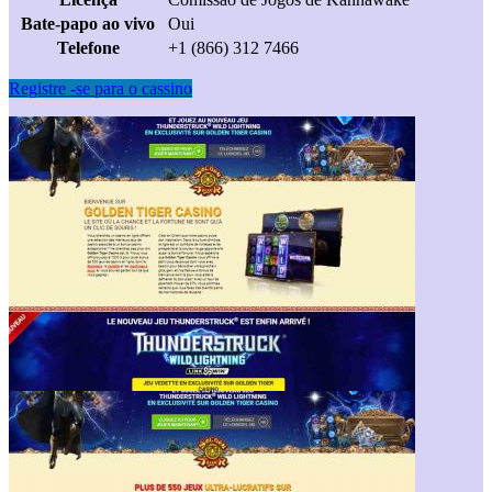
Bate-papo ao vivo
Oui
Telefone
+1 (866) 312 7466
Registre -se para o cassino