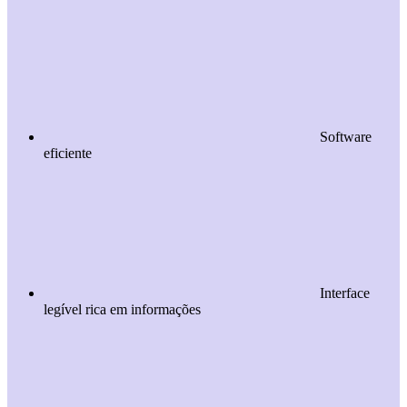
Software
eficiente
Interface
legível rica em informações