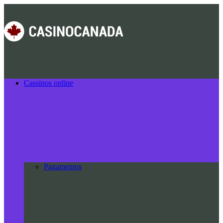
Cassinos online
Pagamentos