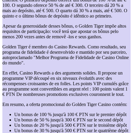
100. O segundo oferece 50 % de até € 300. O terceiro dá 20 % a
mais ao depósito, até € 500. O quarto dá 30 % a mais, até € 500. O
quinto e o último bônus de depósito é idêntico ao primeiro.
Apesar da generosidade desses bônus, o Golden Tiger impõe altos
requisitos de participação: você terá que apostar os bônus pelo
menos 200 vezes antes de removê -los e seus ganhos.
Golden Tiger é membro do Casino Rewards. Como resultado, seu
programa de fidelidade é desenvolvido e mantido por seu parceiro,
autoproclamado "Melhor Programa de Fidelidade de Casino Online
do mundo".
En effet, Casino Rewards a des arguments solides. Il propose un
programme VIP découpé en six niveaux évolutifs avec des
récompenses croissantes de en folles. Les points VIP cumulés grâce
au programme sont convertibles en argent réel : 100 points valent 1
€ PTN De nombreuses promotions exclusives couronnent le tout.
Em resumo, a oferta promocional do Golden Tiger Casino contém:
Un bonus de 100 % jusqu'à 100 € PTN sur le premier dépôt
Un bonus de 50 % jusqu'à 300 € PTN sur le second dépôt
Un bonus de 20 % jusqu'à 500 € PTN sur le troisième dépôt
Un bonus de 30 % jusqu'à 500 € PTN sur le quatrième dépôt