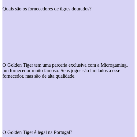
Quais são os fornecedores de tigres dourados?
O Golden Tiger tem uma parceria exclusiva com a Microgaming,
um fornecedor muito famoso. Seus jogos são limitados a esse
fornecedor, mas são de alta qualidade.
O Golden Tiger é legal na Portugal?