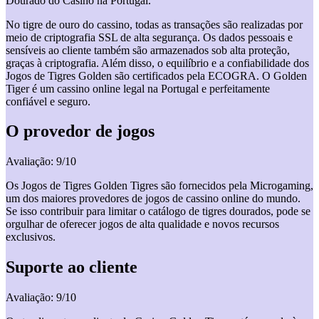
Dourado do Casino na Portugal.
No tigre de ouro do cassino, todas as transações são realizadas por
meio de criptografia SSL de alta segurança. Os dados pessoais e
sensíveis ao cliente também são armazenados sob alta proteção,
graças à criptografia. Além disso, o equilíbrio e a confiabilidade dos
Jogos de Tigres Golden são certificados pela ECOGRA. O Golden
Tiger é um cassino online legal na Portugal e perfeitamente
confiável e seguro.
O provedor de jogos
Avaliação:
9
/
10
Os Jogos de Tigres Golden Tigres são fornecidos pela Microgaming,
um dos maiores provedores de jogos de cassino online do mundo.
Se isso contribuir para limitar o catálogo de tigres dourados, pode se
orgulhar de oferecer jogos de alta qualidade e novos recursos
exclusivos.
Suporte ao cliente
Avaliação:
9
/
10