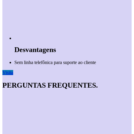
Desvantagens
Sem linha telefônica para suporte ao cliente
Visita
PERGUNTAS FREQUENTES.