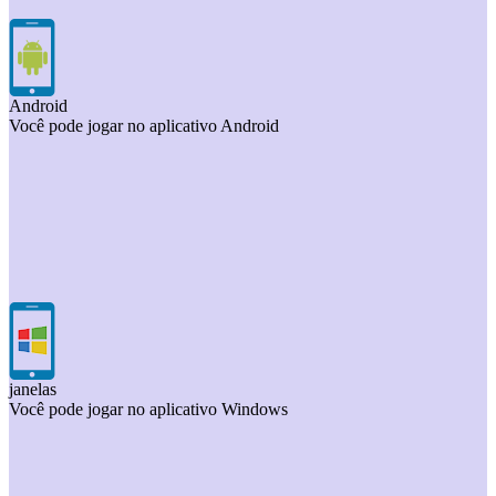
Android
Você pode jogar no aplicativo Android
janelas
Você pode jogar no aplicativo Windows