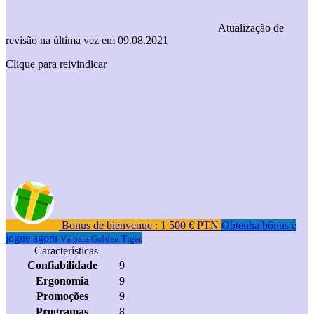
Atualização de
revisão na última vez em
09.08.2021
Clique para reivindicar
Bonus de bienvenue : 1 500 € PTN
Obtenha bônus e
jogue agora
Vá para Golden Tiger
Características
Confiabilidade
9
Ergonomia
9
Promoções
9
Programas
8