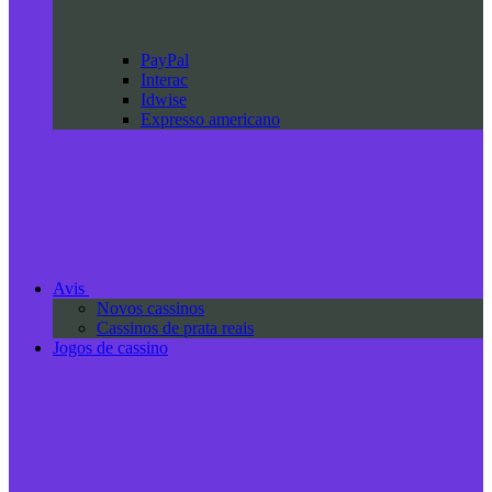
PayPal
Interac
Idwise
Expresso americano
Avis
Novos cassinos
Cassinos de prata reais
Jogos de cassino